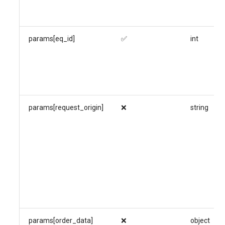
Системы управления
взаимоотношениями с
клиентами и
params[eq_id]
✅
int
электронная коммерция
(CRM и eComm)
Игровые серверы
Приложения рабочего
params[request_origin]
❌
string
стола
Безопасность
params[order_data]
❌
object