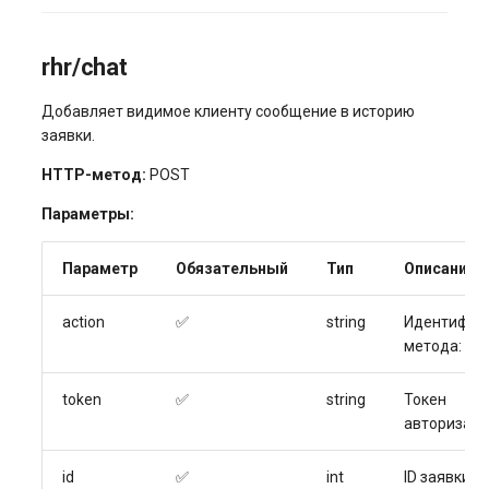
rhr/chat
Добавляет видимое клиенту сообщение в историю
заявки.
HTTP-метод:
POST
Параметры:
Параметр
Обязательный
Тип
Описание
action
✅
string
Идентифик
ch
метода:
token
✅
string
Токен
авторизац
id
✅
int
ID заявки