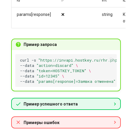
id
✅
int
ID з
params[response]
❌
string
Ком
отм
Пример запроса
curl
-s
"https://invapi.hostkey.ru/rhr.php"
-X
P
--data
"action=discard"
\
--data
"token=HOSTKEY_TOKEN"
\
--data
"id=12345"
\
--data
"params[response]=Заявка отменена"
Пример успешного ответа
Примеры ошибок