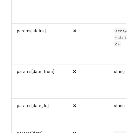
array
params[status]
❌
<strin
g>
params[date_from]
❌
string
params[date_to]
❌
string