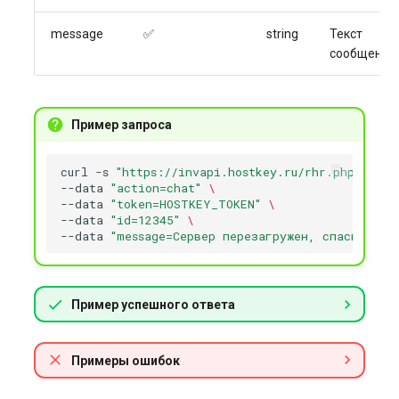
message
✅
string
Текст
сообщения
Пример запроса
curl
-s
"https://invapi.hostkey.ru/rhr.php"
-X
P
--data
"action=chat"
\
--data
"token=HOSTKEY_TOKEN"
\
--data
"id=12345"
\
--data
"message=Сервер перезагружен, спасибо"
Пример успешного ответа
Примеры ошибок