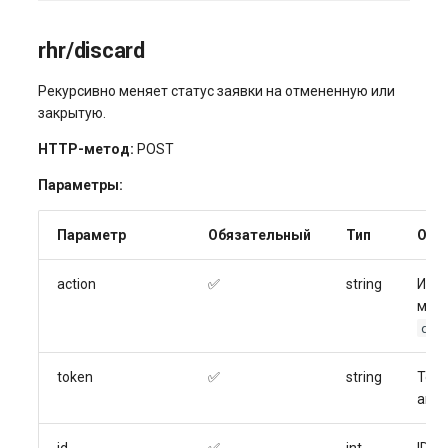
rhr/discard
Рекурсивно меняет статус заявки на отмененную или
закрытую.
HTTP-метод:
POST
Параметры:
Параметр
Обязательный
Тип
Опи
action
✅
string
Иде
мето
dis
token
✅
string
Ток
авт