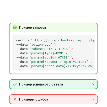
Пример запроса
curl
-s
"https://invapi.hostkey.ru/rhr.php"
-X
P
--data
"action=add"
\
--data
"token=HOSTKEY_TOKEN"
\
--data
"params[type]=KVM"
\
--data
"params[eq_id]=67890"
\
--data
"params[request_origin]=CLIENT"
\
--data
"params[order_data]={\"key\":\"value\"}"
Пример успешного ответа
Примеры ошибок