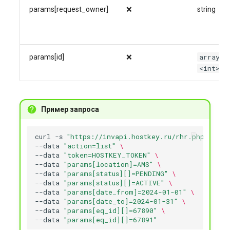
params[request_owner]
❌
string
array
params[id]
❌
<int>
Пример запроса
curl
-s
"https://invapi.hostkey.ru/rhr.php"
-X
P
--data
"action=list"
\
--data
"token=HOSTKEY_TOKEN"
\
--data
"params[location]=AMS"
\
--data
"params[status][]=PENDING"
\
--data
"params[status][]=ACTIVE"
\
--data
"params[date_from]=2024-01-01"
\
--data
"params[date_to]=2024-01-31"
\
--data
"params[eq_id][]=67890"
\
--data
"params[eq_id][]=67891"