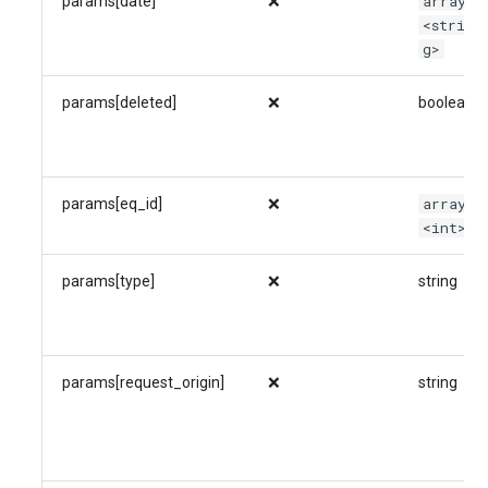
array
params[date]
❌
<strin
g>
params[deleted]
❌
boolean
array
params[eq_id]
❌
<int>
params[type]
❌
string
params[request_origin]
❌
string