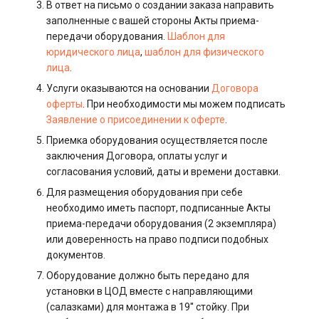
В ответ на письмо о создании заказа направить
Виртуализация и
s3.php
заполненные с вашей стороны Акты приема-
гипервизоры
Управление swap: созда
передачи оборудования.
Шаблон для
и изменение размера
software.php
юридического лица
,
шаблон для физического
Управление сайтом
лица
.
(CMS)
Управление службами в
stocks.php
Услуги оказываются на основании
Договора
systemd
оферты
. При необходимости мы можем подписать
Хранилища данных
tags.php
Заявление о присоединении к оферте
.
Логирование в systemd
Приемка оборудования осуществляется после
работа с journalctl
Коммуникация
traffic_plans.php
заключения Договора, оплаты услуг и
согласования условий, даты и времени доставки.
Добавление нового
ПО для мониторинга
vm.php
Для размещения оборудования при себе
пользователя
необходимо иметь паспорт, подписанные Акты
Стриминг (трансляция
приема-передачи оборудования (2 экземпляра)
whmcs.php
Управление правами
данных)
или доверенность на право подписи подобных
доступа пользователей
документов.
Cистема оркестрации
Оборудование должно быть передано для
контейнеров Kubernetes
установки в ЦОД вместе с направляющими
(салазками) для монтажа в 19'' стойку. При