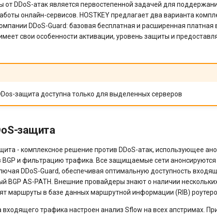
 от DDoS-атак является первостепенной задачей для поддержан
аботы онлайн-сервисов. HOSTKEY предлагает два варианта компл
компании DDoS-Guard: базовая бесплатная и расширенная платная 
 имеет свои особенности активации, уровень защиты и предостав
Dos-защита доступна только для выделенных серверов
DoS-защита
щита - комплексное решение против DDoS-атак, использующее ан
 BGP и фильтрацию трафика. Все защищаемые сети анонсируются
лючая DDoS-Guard, обеспечивая оптимальную доступность входя
ый BGP AS-PATH. Внешние провайдеры знают о наличии нескольки
анят маршруты в базе данных маршрутной информации (RIB) роутеро
 входящего трафика настроен анализ Sflow на всех апстримах. П