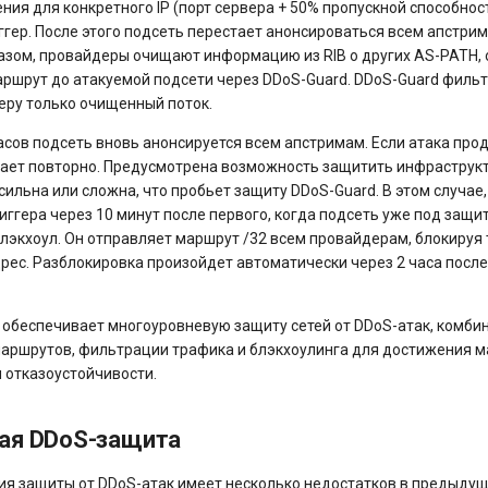
ния для конкретного IP (порт сервера + 50% пропускной способнос
ггер. После этого подсеть перестает анонсироваться всем апстрим
разом, провайдеры очищают информацию из RIB о других AS-PATH,
ршрут до атакуемой подсети через DDoS-Guard. DDoS-Guard фильт
веру только очищенный поток.
асов подсеть вновь анонсируется всем апстримам. Если атака про
ает повторно. Предусмотрена возможность защитить инфраструкт
сильна или сложна, что пробьет защиту DDoS-Guard. В этом случае
ггера через 10 минут после первого, когда подсеть уже под защи
лэкхоул. Он отправляет маршрут /32 всем провайдерам, блокируя
дрес. Разблокировка произойдет автоматически через 2 часа посл
обеспечивает многоуровневую защиту сетей от DDoS-атак, комби
аршрутов, фильтрации трафика и блэкхоулинга для достижения 
 отказоустойчивости.
ая DDoS-защита
ия защиты от DDoS-атак имеет несколько недостатков в предыду