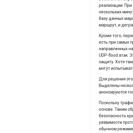
реализации. При
нескольких минут
базу данных мар
маршрут, и дегра
Кроме того, пер
есть при самых п
направленных на
UDP-flood атак. 
защиту. Хотя так
могут испытыват
Для решения это
Выделены нескол
анонсируются то
Поскольку трафик
основе. Таким о
безопасность кр
уязвимости прот
обычном режиме