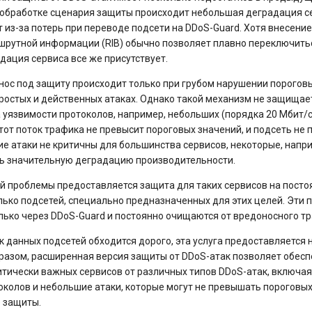
 обработке сценария защиты происходит небольшая деградация с
 из-за потерь при переводе подсети на DDoS-Guard. Хотя внесени
шрутной информации (RIB) обычно позволяет плавно переключитьс
дация сервиса все же присутствует.
енос под защиту происходит только при грубом нарушении пороговы
ростых и действенных атаках. Однако такой механизм не защищает
 уязвимости протоколов, например, небольших (порядка 20 Мбит/с)
Этот поток трафика не превысит пороговых значений, и подсеть не
ие атаки не критичны для большинства сервисов, некоторые, напр
ь значительную деградацию производительности.
й проблемы предоставляется защита для таких сервисов на посто
ько подсетей, специально предназначенных для этих целей. Эти 
лько через DDoS-Guard и постоянно очищаются от вредоносного т
 данных подсетей обходится дорого, эта услуга предоставляется 
бразом, расширенная версия защиты от DDoS-атак позволяет обес
итически важных сервисов от различных типов DDoS-атак, включая
околов и небольшие атаки, которые могут не превышать пороговых
 защиты.