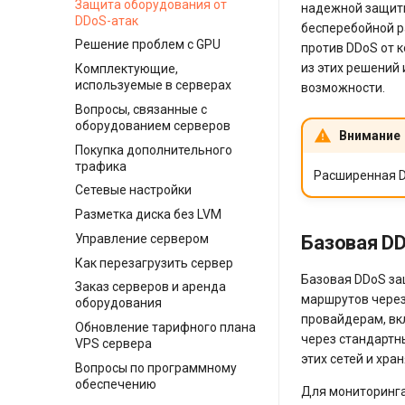
Защита оборудования от
надежной защиты
DDoS-атак
бесперебойной р
Решение проблем с GPU
против DDoS от 
из этих решений
Комплектующие,
используемые в серверах
возможности.
Вопросы, связанные с
оборудованием серверов
Внимание
Покупка дополнительного
трафика
Расширенная D
Сетевые настройки
Разметка диска без LVM
Управление сервером
Базовая D
Как перезагрузить сервер
Базовая DDoS за
Заказ серверов и аренда
маршрутов через
оборудования
провайдерам, вк
Обновление тарифного плана
через стандартн
VPS сервера
этих сетей и хр
Вопросы по программному
обеспечению
Для мониторинга