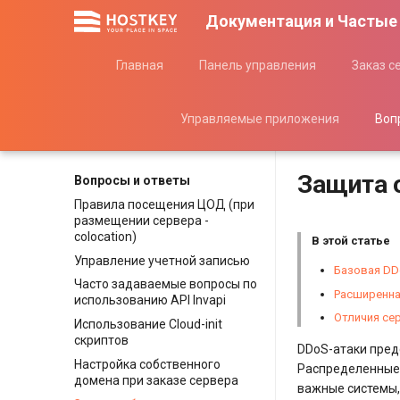
Документация и Частые
Главная
Панель управления
Заказ с
Управляемые приложения
Воп
Защита 
Вопросы и ответы
Правила посещения ЦОД (при
размещении сервера -
colocation)
В этой статье
Управление учетной записью
Базовая DD
Часто задаваемые вопросы по
Расширенна
использованию API Invapi
Отличия се
Использование Cloud-init
скриптов
DDoS-атаки пред
Настройка собственного
Распределенные 
домена при заказе сервера
важные системы,