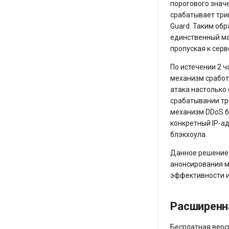
порогового значе
срабатывает три
Guard. Таким об
единственный ма
пропуская к сер
По истечении 2 ч
механизм сработ
атака настолько 
срабатывании три
механизм DDoS б
конкретный IP-а
блэкхоула.
Данное решение 
анонсирования м
эффективности и
Расширенн
Бесплатная верс