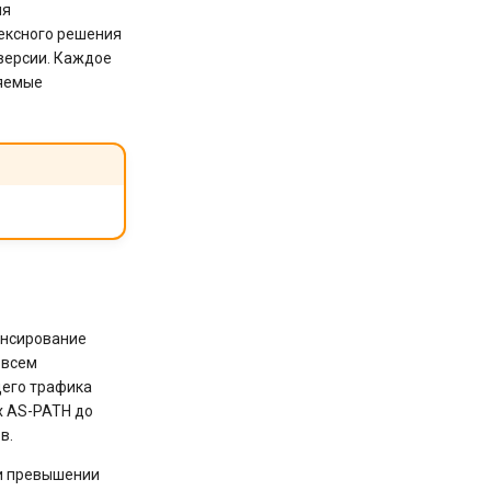
ия
ексного решения
версии. Каждое
ляемые
онсирование
 всем
щего трафика
х AS-PATH до
в.
ри превышении