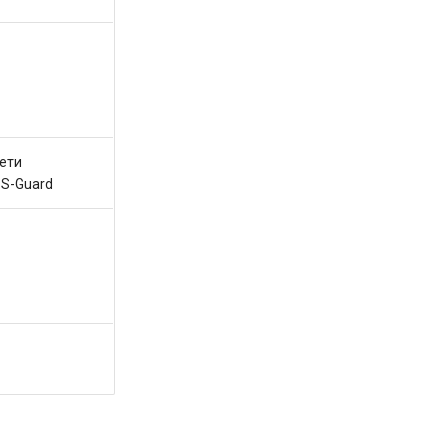
ети
oS-Guard