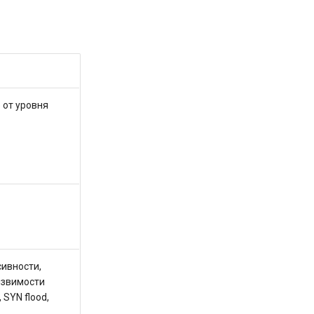
 от уровня
ивности,
язвимости
 SYN flood,