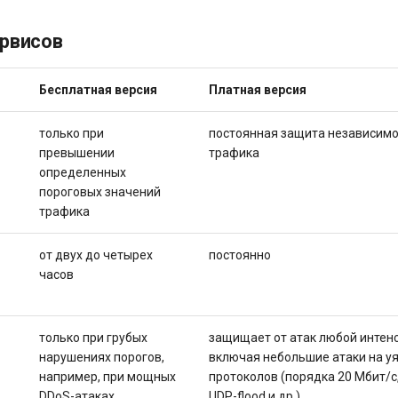
ервисов
Бесплатная версия
Платная версия
только при
постоянная защита независимо
превышении
трафика
определенных
пороговых значений
трафика
от двух до четырех
постоянно
часов
только при грубых
защищает от атак любой интенс
нарушениях порогов,
включая небольшие атаки на у
например, при мощных
протоколов (порядка 20 Мбит/с,
DDoS-атаках
UDP-flood и др.)