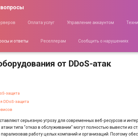
 вопросы
ерверов
Оплата услуг
Управление аккаунтом
Техн
росы и ответы
Реселлерам
Сообщить о нарушениях
оборудования от DDoS-атак
oS-защита
я DDoS-защита
рвисов
ставляют серьезную угрозу для современных веб-ресурсов и инте
атаки типа "отказ в обслуживании" могут полностью вывести из с
 парализовав работу целых компаний и организаций. Поэтому обе