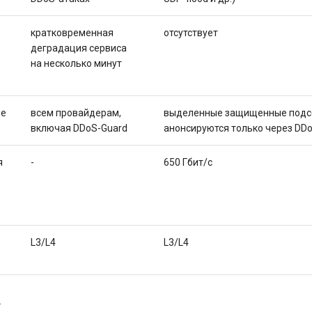
кратковременная
отсутствует
деградация сервиса
на несколько минут
ие
всем провайдерам,
выделенные защищенные подс
включая DDoS-Guard
анонсируются только через DD
я
-
650 Гбит/с
L3/L4
L3/L4
.