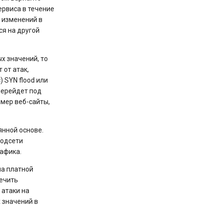
ервиса в течение
е изменений в
я на другой
х значений, то
 от атак,
 SYN flood или
 перейдет под
имер веб-сайты,
янной основе.
подсети
рафика.
на платной
печить
 атаки на
 значений в