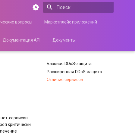
Инициализация поиска
ические вопросы
Маркетплейс приложений
Документация API
Документы
Базовая DDoS-защита
Расширенная DDoS-защита
Отличия сервисов
рнет-сервисов.
троя критически
спечение