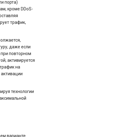
ти порта)
ам, кроме DDoS-
 оставляя
рует трафик,
должается,
уру, даже если
, при повторном
той, активируется
 трафик на
е активации
нируя технологии
максимальной
щем варианте