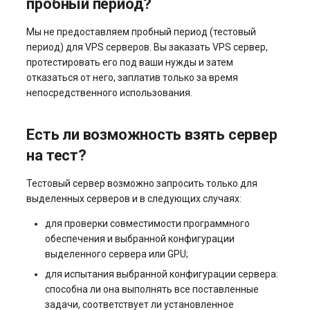
пробный период?
Можно ли самостоятельно
устанавливать ОС,
Мы не предоставляем пробный период (тестовый
драйверы NVIDIA, CUDA и
период) для VPS серверов. Вы заказать VPS сервер,
Docker на GPU сервер?
протестировать его под ваши нужды и затем
отказаться от него, заплатив только за время
Какая гарантия на
непосредственного использования.
оборудование и как
происходит замена при
Есть ли возможность взять сервер
неисправности?
на тест?
Можно ли провести
Тестовый сервер возможно запросить только для
нагрузочное тестирование
выделенных серверов и в следующих случаях:
перед окончательной
оплатой?
для проверки совместимости программного
обеспечения и выбранной конфигурации
выделенного сервера или GPU;
для испытания выбранной конфигурации сервера:
способна ли она выполнять все поставленные
задачи, соответствует ли установленное