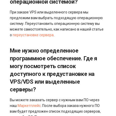
сервере или VPS?
операционной системой?
Системы управления
взаимоотношениями с
При заказе VPS или выделенного сервера мы
Можно ли купить
клиентами и
предложим вам выбрать подходящую операционную
лицензию Windows к
электронная коммерция
систему. Переустановить операционную систему вы
серверу?
(CRM и eComm)
можете самостоятельно, как написано в нашей статье
о
переустановке сервера
.
Доступна ли триальная
Игровые серверы
(пробная) версия Windows
Мне нужно определенное
при заказе?
Приложения рабочего
программное обеспечение. Где я
стола
Могу ли я установить свою
могу посмотреть список
версию Windows с
Безопасность
доступного к предустановке на
собственного ISO-образа?
VPS/VDS или выделенные
Выполните ли вы
серверы?
переустановку Windows,
Вы можете заказать сервер с нужным вам ПО через
если у меня есть активная
наш
Маркетплейс
. После выбора заказа нужного ПО
лицензия?
вам будет предложен список подходящих серверов,