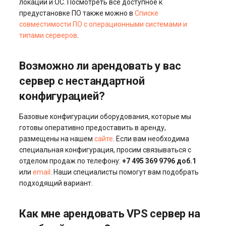
локаций и ОС. Посмотреть все доступное к
Разрешено ли
предустановке ПО также можно в
Списке
использовать Windows 10
совместимости ПО c операционными системами и
или Windows 11?
типами серверов
.
Что будет при
Возможно ли арендовать у вас
использовании Windows
сервер с нестандартной
без лицензии на
международных серверах?
конфигурацией?
Базовые конфигурации оборудования, которые мы
Является ли Dedicated GPU
готовы оперативно предоставить в аренду,
сервер полностью
размещены на нашем
сайте
. Если вам необходима
выделенным?
специальная конфигурация, просим связываться с
отделом продаж по телефону:
+7 495 369 9796 доб.1
Какие права доступа и
или
email
. Наши специалисты помогут вам подобрать
возможности удаленного
подходящий вариант.
управления мне
предоставлены?
Как мне арендовать VPS сервер на