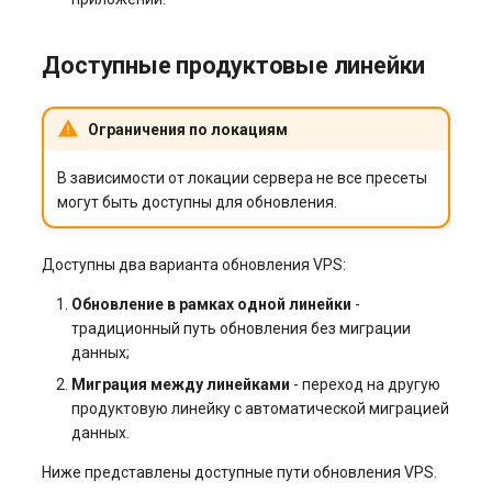
Виртуализация и
s3.php
гипервизоры
Управление swap: созда
Доступные продуктовые линейки
и изменение размера
software.php
Управление сайтом
(CMS)
Управление службами в
Ограничения по локациям
stocks.php
systemd
В зависимости от локации сервера не все пресеты
Хранилища данных
tags.php
могут быть доступны для обновления.
Логирование в systemd
работа с journalctl
Коммуникация
traffic_plans.php
Доступны два варианта обновления VPS:
Добавление нового
ПО для мониторинга
vm.php
Обновление в рамках одной линейки
-
пользователя
традиционный путь обновления без миграции
Стриминг (трансляция
whmcs.php
данных;
Управление правами
данных)
Миграция между линейками
- переход на другую
доступа пользователей
продуктовую линейку с автоматической миграцией
Cистема оркестрации
данных.
контейнеров Kubernetes
Ниже представлены доступные пути обновления VPS.