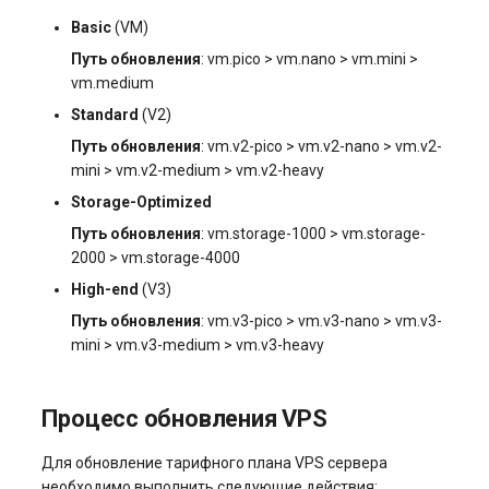
Системы управления
Basic
(VM)
взаимоотношениями с
Путь обновления
: vm.pico > vm.nano > vm.mini >
клиентами и
vm.medium
электронная коммерция
(CRM и eComm)
Standard
(V2)
Путь обновления
: vm.v2-pico > vm.v2-nano > vm.v2-
Игровые серверы
mini > vm.v2-medium > vm.v2-heavy
Storage-Optimized
Приложения рабочего
Путь обновления
: vm.storage-1000 > vm.storage-
стола
2000 > vm.storage-4000
High-end
(V3)
Безопасность
Путь обновления
: vm.v3-pico > vm.v3-nano > vm.v3-
mini > vm.v3-medium > vm.v3-heavy
Процесс обновления VPS
Для обновление тарифного плана VPS сервера
необходимо выполнить следующие действия: