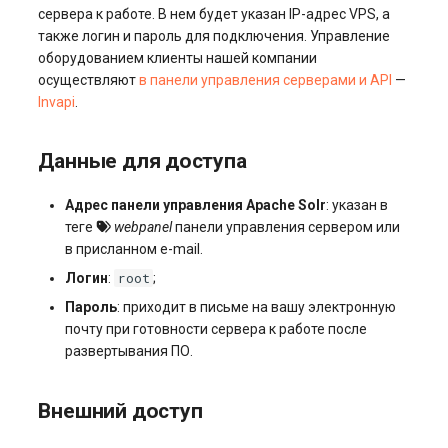
сервера к работе. В нем будет указан IP-адрес VPS, а
также логин и пароль для подключения. Управление
оборудованием клиенты нашей компании
осуществляют
в панели управления серверами и API
—
Invapi
.
Данные для доступа
Адрес панели управления Apache Solr
: указан в
теге
webpanel
панели управления сервером или
в присланном e-mail.
root
Логин
:
;
Пароль
: приходит в письме на вашу электронную
почту при готовности сервера к работе после
развертывания ПО.
Внешний доступ