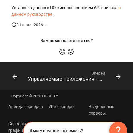
Установка данного ПО с использованием API описана
в
данном руководстве
.
31 июля 2026 г.
Вам помогла эта статья?
Вперед
Управляемые приложения - Element Messenger
Copyright © 2026 HOSTKEY
Аренда серверов
VPS серверы
Выделенные
серверы
×
Серверы с
Cерверы с
Хостинг с Linux
ИИ Помощник
question_mark
question_mark
графическими
процессорами
Я могу вам чем-то помочь?