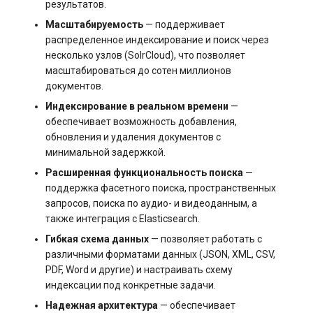
результатов.
Виртуализация и
s3.php
Масштабируемость
— поддерживает
гипервизоры
Управление swap: созда
Разметка диска без LVM
распределенное индексирование и поиск через
и изменение размера
software.php
несколько узлов (SolrCloud), что позволяет
Управление сайтом
Управление сервером
масштабироваться до сотен миллионов
(CMS)
Управление службами в
stocks.php
документов.
systemd
Как перезагрузить сервер
Индексирование в реальном времени
—
Хранилища данных
tags.php
обеспечивает возможность добавления,
Логирование в systemd
Заказ серверов и аренда
обновления и удаления документов с
работа с journalctl
Коммуникация
оборудования
traffic_plans.php
минимальной задержкой.
Расширенная функциональность поиска
—
Добавление нового
ПО для мониторинга
Обновление тарифного
vm.php
поддержка фасетного поиска, пространственных
пользователя
плана VPS сервера
запросов, поиска по аудио- и видеоданным, а
Стриминг (трансляция
также интеграция с Elasticsearch.
whmcs.php
Управление правами
данных)
Вопросы по программному
Гибкая схема данных
— позволяет работать с
доступа пользователей
обеспечению
различными форматами данных (JSON, XML, CSV,
Cистема оркестрации
PDF, Word и другие) и настраивать схему
контейнеров Kubernetes
индексации под конкретные задачи.
Надежная архитектура
— обеспечивает