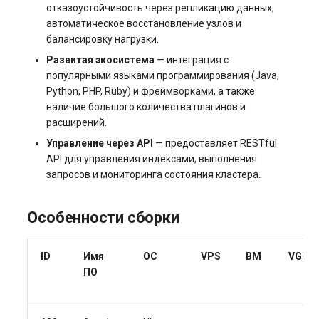
Системы управления
отказоустойчивость через репликацию данных,
взаимоотношениями с
автоматическое восстановление узлов и
балансировку нагрузки.
клиентами и
электронная коммерция
Развитая экосистема
— интеграция с
(CRM и eComm)
популярными языками программирования (Java,
Python, PHP, Ruby) и фреймворками, а также
наличие большого количества плагинов и
Игровые серверы
расширений.
Управление через API
— предоставляет RESTful
Приложения рабочего
API для управления индексами, выполнения
стола
запросов и мониторинга состояния кластера.
Безопасность
Особенности сборки
ID
Имя
ОС
VPS
BM
VGPU
ПО