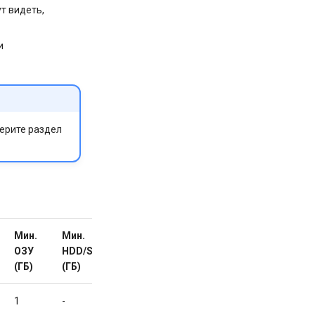
ут видеть,
и
берите раздел
Мин.
Мин.
Свой
Доступно
ОЗУ
HDD/SDD
домен
(ГБ)
(ГБ)
1
-
Нет
ЗАКАЗАТЬ