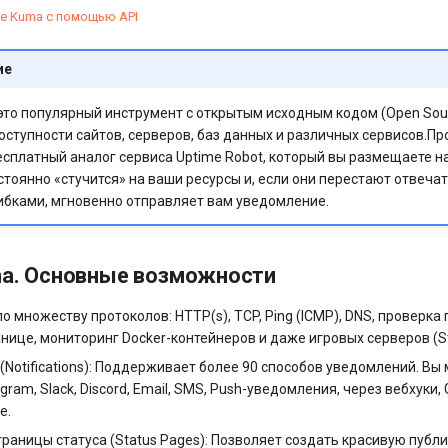
me Kuma с помощью API
ие
 это популярный инструмент с открытым исходным кодом (Open Sou
оступности сайтов, серверов, баз данных и различных сервисов.П
есплатный аналог сервиса Uptime Robot, который вы размещаете н
стоянно «стучится» на ваши ресурсы и, если они перестают отвечат
ибками, мгновенно отправляет вам уведомление.
ma. Основные возможности
о множеству протоколов: HTTP(s), TCP, Ping (ICMP), DNS, проверка
анице, мониторинг Docker-контейнеров и даже игровых серверов (S
Notifications): Поддерживает более 90 способов уведомлений. Вы
gram, Slack, Discord, Email, SMS, Push-уведомления, через вебхуки, G
е.
раницы статуса (Status Pages): Позволяет создать красивую публ