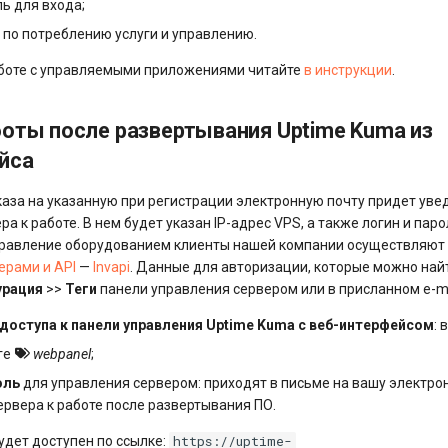
ль для входа;
по потреблению услуги и управлению.
боте с управляемыми приложениями читайте
в инструкции
.
оты после развертывания Uptime Kuma из
йса
каза на указанную при регистрации электронную почту придет уве
ра к работе. В нем будет указан IP-адрес VPS, а также логин и пар
правление оборудованием клиенты нашей компании осуществляю
ерами и API
—
Invapi
. Данные для авторизации, которые можно най
урация
>>
Теги
панели управления сервером или в присланном e-ma
доступа к панели управления Uptime Kuma с веб-интерфейсом
: 
еге
webpanel
;
оль
для управления сервером: приходят в письме на вашу электро
ервера к работе после развертывания ПО.
https://uptime-
удет доступен по ссылке: