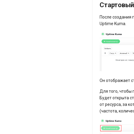
Стартовый
После создания 
Uptime Kuma.
Он отображает ст
Для того, чтобы
Будет открыта с
от ресурса, за 
(частота, количе