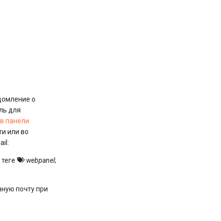
домление о
оль для
т
в панели
ти или во
il:
в теге
webpanel
;
нную почту при