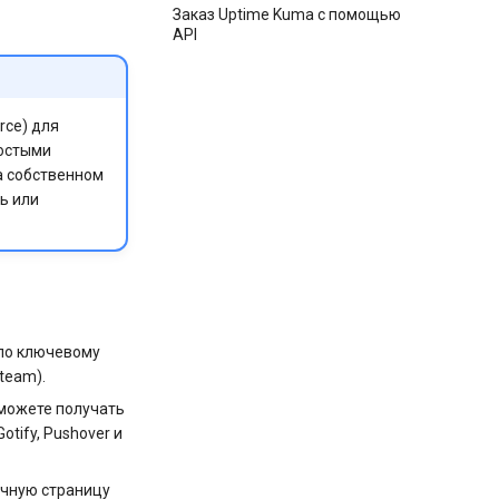
Заказ Uptime Kuma с помощью
API
rce) для
ростыми
а собственном
ь или
 по ключевому
team).
 можете получать
otify, Pushover и
ичную страницу