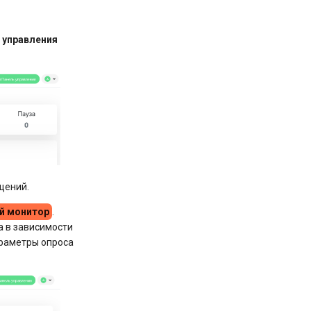
 управления
щений.
й монитор
.
а в зависимости
араметры опроса