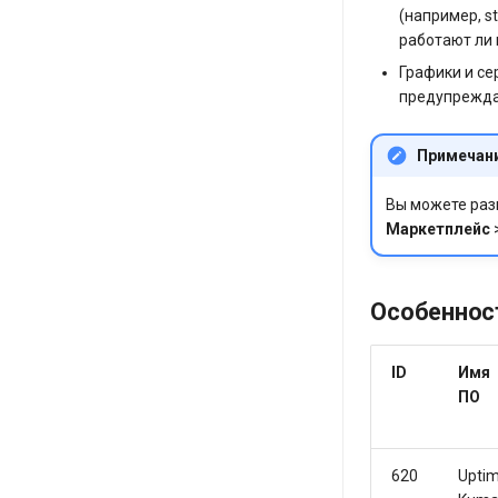
(например, s
работают ли 
Графики и се
предупрежда
Примечан
Вы можете раз
Маркетплейс
Особеннос
ID
Имя
ПО
620
Upti