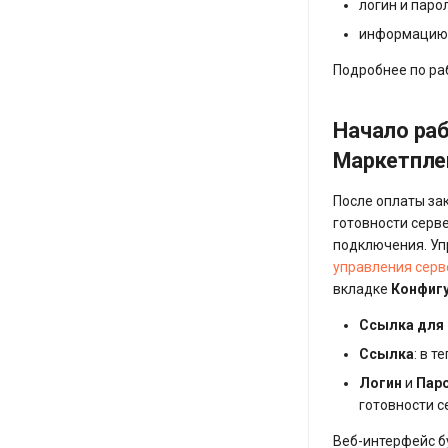
логин и паро
информацию 
Подробнее по ра
Начало раб
Маркетпле
После оплаты за
готовности серве
подключения. У
управления серв
вкладке
Конфиг
Ссылка для 
Ссылка
: в т
Логин
и
Пар
готовности с
Веб-интерфейс б