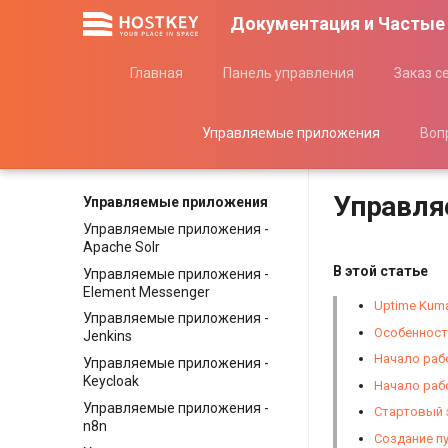
Документация и Частые
Главная
Панель управления
Заказ с
Управляемые приложения
Воп
Управля
Управляемые приложения
Управляемые приложения -
Apache Solr
В этой статье
Управляемые приложения -
Element Messenger
Uptime Kum
Управляемые приложения -
Особенност
Jenkins
Начало раб
Управляемые приложения -
Keycloak
Начало раб
Управляемые приложения -
Стартовый 
n8n
Создание п