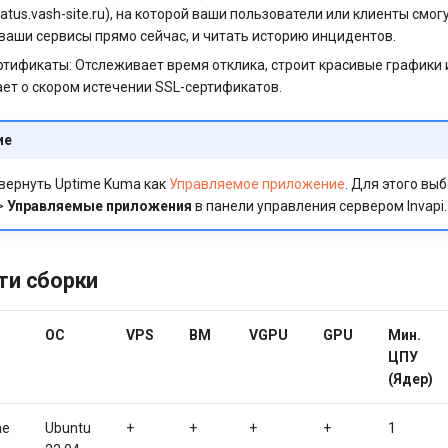
tatus.vash-site.ru), на которой ваши пользователи или клиенты смог
ваши сервисы прямо сейчас, и читать историю инцидентов.
ртификаты: Отслеживает время отклика, строит красивые графики 
ет о скором истечении SSL-сертификатов.
ие
вернуть Uptime Kuma как
Управляемое приложение
. Для этого вы
>
Управляемые приложения
в панели управления сервером Invapi.
ти сборки
ОС
VPS
BM
VGPU
GPU
Мин.
ЦПУ
(Ядер)
me
Ubuntu
+
+
+
+
1