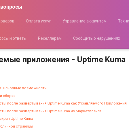
 вопросы
ерверов
Оплата услуг
Управление аккаунтом
Техн
росы и ответы
Реселлерам
Сообщить о нарушениях
емые приложения - Uptime Kuma
a. Основные возможности
и сборки
оты после развертывания Uptime Kuma как Управляемого Приложения
оты после развертывания Uptime Kuma из Маркетплейса
экран Uptime Kuma
убличной страницы