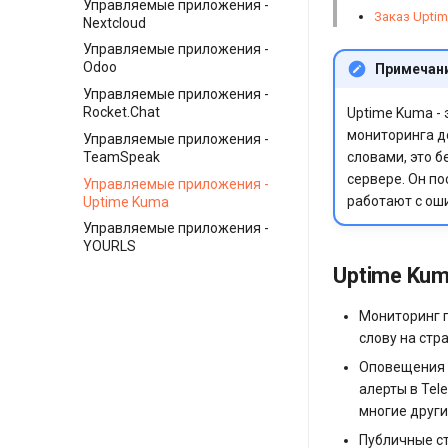
Управляемые приложения -
Заказ Upti
Nextcloud
Управляемые приложения -
Odoo
Примечан
Управляемые приложения -
Rocket.Chat
Uptime Kuma -
мониторинга д
Управляемые приложения -
TeamSpeak
словами, это б
сервере. Он по
Управляемые приложения -
работают с ош
Uptime Kuma
Управляемые приложения -
YOURLS
Uptime Ku
Мониторинг п
слову на стр
Оповещения (
алерты в Tele
многие други
Публичные ст