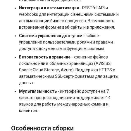
Системы управления
Интеграция и автоматизация
- RESTful API и
взаимоотношениями с
webhooks для интеграции с внешними системами и
клиентами и
автоматизации бизнес-процессов. Возможность
электронная коммерция
встраивания форм на веб-сайты и в приложения.
(CRM и eComm)
Система управления доступом
- гибкое
управление пользователями, ролями и правами
Игровые серверы
доступа к документам и функциям системы.
Безопасность и хранение
- хранение файлов
Приложения рабочего
локально или в облачных хранилищах (AWS S3,
стола
Google Cloud Storage, Azure). Поддержка HTTPS с
автоматическими SSL-сертификатами для защиты
Безопасность
данных.
Мультиязычность
- интерфейс доступен на 7
языках, процесс подписания поддерживает 14
языков для работы международных команд и
клиентов.
Особенности сборки