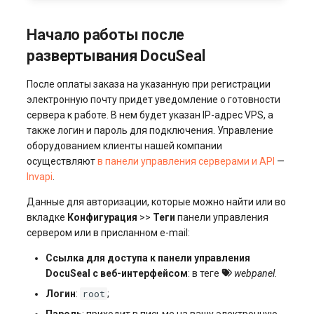
Начало работы после
развертывания DocuSeal
После оплаты заказа на указанную при регистрации
электронную почту придет уведомление о готовности
сервера к работе. В нем будет указан IP-адрес VPS, а
также логин и пароль для подключения. Управление
оборудованием клиенты нашей компании
осуществляют
в панели управления серверами и API
—
Invapi
.
Данные для авторизации, которые можно найти или во
вкладке
Конфигурация
>>
Теги
панели управления
сервером или в присланном e-mail:
Ссылка для доступа к панели управления
DocuSeal с веб-интерфейсом
: в теге
webpanel
.
root
Логин
:
;
Пароль
: приходит в письме на вашу электронную