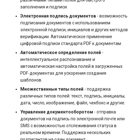
Виртуализация и
s3.php
заполнения и подписи.
гипервизоры
Управление swap: созда
Разметка диска без LVM
Электронная подпись документов
- возможность
и изменение размера
software.php
подписания документов с использованием
Управление сайтом
Управление сервером
электронной подписи, инициалов и других методов
(CMS)
Управление службами в
верификации. Автоматическое применение
stocks.php
systemd
цифровой подписи стандарта PDF к документам.
Как перезагрузить сервер
Хранилища данных
Автоматическое определение полей
-
tags.php
Логирование в systemd
Заказ серверов и аренда
интеллектуальное распознавание и
работа с journalctl
Коммуникация
автоматическая настройка полей в загруженных
оборудования
traffic_plans.php
PDF-документах для ускорения создания
шаблонов.
Добавление нового
ПО для мониторинга
Обновление тарифного
vm.php
пользователя
Множественные типы полей
- поддержка
плана VPS сервера
различных типов полей: текст, подпись, инициалы,
Стриминг (трансляция
whmcs.php
дата, число, изображение, файл, чекбокс и другие.
Управление правами
данных)
Вопросы по программному
доступа пользователей
Управление документооборотом
- отправка
обеспечению
документов на подпись по электронной почте или
Cистема оркестрации
SMS с возможностью отслеживания статуса в
контейнеров Kubernetes
реальном времени. Поддержка нескольких
подписантов на один документ.