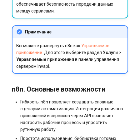
обеспечивает безопасность передачи данных
пользователя
s3.php
между сервисами.
(опционально)
Управление swap: созда
Разметка диска без LVM
и изменение размера
software.php
Обновление n8n
Управление сервером
Примечание
Управление службами в
stocks.php
Заказ сервера с n8n с
systemd
Как перезагрузить сервер
Вы можете развернуть n8n как
Управляемое
помощью API
приложение
. Для этого выберите раздел
Услуги
>
tags.php
Логирование в systemd
Заказ серверов и аренда
Управляемые приложения
в панели управления
работа с journalctl
сервером Invapi.
оборудования
traffic_plans.php
Добавление нового
Обновление тарифного
vm.php
n8n. Основные возможности
пользователя
плана VPS сервера
whmcs.php
Гибкость: n8n позволяет создавать сложные
Управление правами
Вопросы по программному
сценарии автоматизации. Интеграция различных
доступа пользователей
обеспечению
приложений и сервисов через API позволяет
настроить рабочие процессы и упростить
рутинную работу.
Простота использования: библиотека готовых