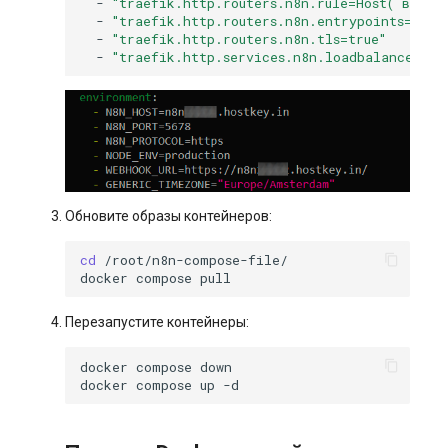
-
"traefik.http.routers.n8n.rule=Host(`ваш-д
-
"traefik.http.routers.n8n.entrypoints=webs
-
"traefik.http.routers.n8n.tls=true"
-
"traefik.http.services.n8n.loadbalancer.se
Обновите образы контейнеров:
cd
docker
compose
Перезапустите контейнеры:
docker
compose
docker
compose
up