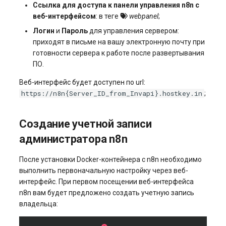
Ссылка для доступа к панели управления n8n с
веб-интерфейсом
: в теге
webpanel
;
Логин
и
Пароль
для управления сервером:
приходят в письме на вашу электронную почту при
готовности сервера к работе после развертывания
ПО.
Веб-интерфейс будет доступен по url:
https://n8n{Server_ID_from_Invapi}.hostkey.in
;
Создание учетной записи
администратора n8n
После установки Docker-контейнера с n8n необходимо
выполнить первоначальную настройку через веб-
интерфейс. При первом посещении веб-интерфейса
n8n вам будет предложено создать учетную запись
владельца: