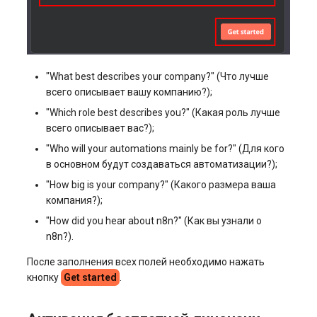
"What best describes your company?" (Что лучше
всего описывает вашу компанию?);
"Which role best describes you?" (Какая роль лучше
всего описывает вас?);
"Who will your automations mainly be for?" (Для кого
в основном будут создаваться автоматизации?);
"How big is your company?" (Какого размера ваша
компания?);
"How did you hear about n8n?" (Как вы узнали о
n8n?).
После заполнения всех полей необходимо нажать
кнопку
Get started
.