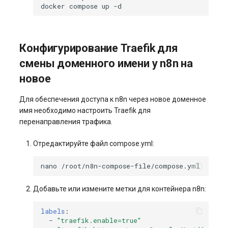
docker
compose
up
Конфигурирование Traefik для
смены доменного имени у n8n на
новое
Для обеспечения доступа к n8n через новое доменное
имя необходимо настроить Traefik для
перенаправления трафика.
Отредактируйте файл compose.yml:
nano
Добавьте или измените метки для контейнера n8n:
labels
:
-
"traefik.enable=true"