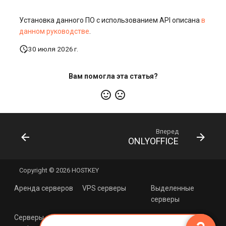
Установка данного ПО с использованием API описана
в
данном руководстве
.
30 июля 2026 г.
Вам помогла эта статья?
Вперед
ONLYOFFICE
Copyright © 2026 HOSTKEY
Аренда серверов
VPS серверы
Выделенные
серверы
×
Серверы с
Cерверы с
Хостинг с Linux
ИИ Помощник