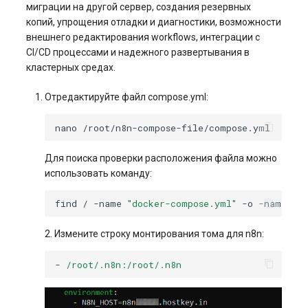
миграции на другой сервер, создания резервных
копий, упрощения отладки и диагностики, возможности
внешнего редактирования workflows, интеграции с
CI/CD процессами и надежного развертывания в
кластерных средах.
Отредактируйте файл compose.yml:
nano
Для поиска проверки расположения файла можно
использовать команду:
find
/
-name
"docker-compose.yml"
-o
-name
"c
2. Измените строку монтирования тома для n8n:
-
/root/.n8n:/root/.n8n