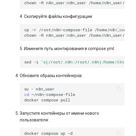
chown
-R
n8n_user:n8n_user
4. Скопируйте файлы конфигурации:
cp
-r
/root/n8n-compose-file
chown
-R
n8n_user:n8n_user
5. Измените путь монтирования в compose.yml:
sed
-i
's|/root/.n8n:/root/.n8n|/home/n8n_user
Обновите образы контейнеров:
su
-
cd
docker
compose
Запустите контейнеры от имени нового
пользователя:
docker
compose
up