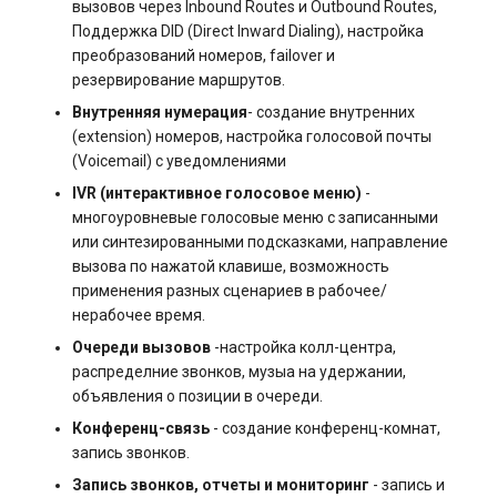
вызовов через Inbound Routes и Outbound Routes,
s3.php
Поддержка DID (Direct Inward Dialing), настройка
Управление swap: созда
Разметка диска без LVM
преобразований номеров, failover и
и изменение размера
software.php
резервирование маршрутов.
Управление сервером
Внутренняя нумерация
- cоздание внутренних
Управление службами в
stocks.php
(extension) номеров, настройка голосовой почты
systemd
Как перезагрузить сервер
(Voicemail) с уведомлениями
tags.php
IVR (интерактивное голосовое меню)
-
Логирование в systemd
Заказ серверов и аренда
многоуровневые голосовые меню с записанными
работа с journalctl
оборудования
traffic_plans.php
или синтезированными подсказками, направление
вызова по нажатой клавише, возможность
Добавление нового
Обновление тарифного
применения разных сценариев в рабочее/
vm.php
пользователя
нерабочее время.
плана VPS сервера
Очереди вызовов
-настройка колл-центра,
whmcs.php
Управление правами
Вопросы по программному
распределние звонков, музыа на удержании,
доступа пользователей
объявления о позиции в очереди.
обеспечению
Конференц-связь
- создание конференц-комнат,
запись звонков.
Запись звонков, отчеты и мониторинг
- запись и