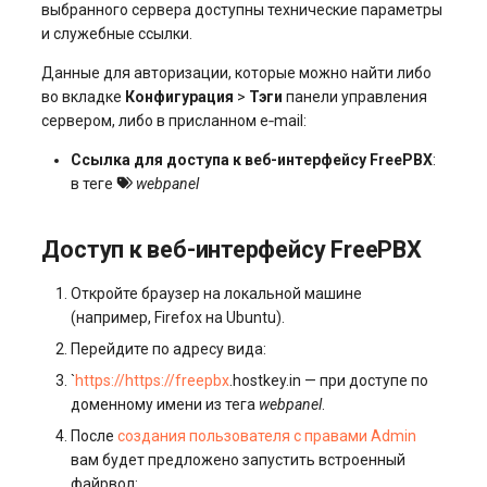
выбранного сервера доступны технические параметры
и служебные ссылки.
Данные для авторизации, которые можно найти либо
во вкладке
Конфигурация
>
Тэги
панели управления
сервером, либо в присланном e‑mail:
Ссылка для доступа к веб-интерфейсу FreePBX
:
в теге
webpanel
Доступ к веб-интерфейсу FreePBX
Откройте браузер на локальной машине
(например, Firefox на Ubuntu).
Перейдите по адресу вида:
`
https://https://freepbx
.hostkey.in — при доступе по
доменному имени из тега
webpanel
.
После
создания пользователя с правами Admin
вам будет предложено запустить встроенный
файрвол: