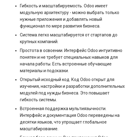
Гибкость и масштабируемость. Odoo имеет
s3.php
Управление swap: созда
Разметка диска без LVM
модульную архитектуру - можно выбрать только
нужные приложения и добавлять новый
и изменение размера
software.php
функционал по мере развития бизнеса.
Управление сервером
Управление службами в
Система легко масштабируется от стартапов до
stocks.php
крупных компаний.
systemd
Как перезагрузить сервер
Простота в освоении. Интерфейс Odoo интуитивно
tags.php
Логирование в systemd
понятен и не требует специальных навыков для
Заказ серверов и аренда
начала работы. Есть встроенные обучающие
работа с journalctl
оборудования
traffic_plans.php
материалы и подсказки.
Добавление нового
Открытый исходный код. Код Odoo открыт для
Обновление тарифного
vm.php
изучения, настройки и разработки дополнительных
пользователя
плана VPS сервера
модулей под нужды бизнеса. Это повышает
whmcs.php
гибкость системы.
Управление правами
Вопросы по программному
Встроенная поддержка мультиязычности.
доступа пользователей
обеспечению
Интерфейс и документация Odoo переведены на
десятки языков, что упрощает глобальное
масштабирование.