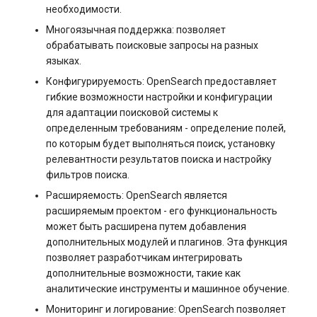
необходимости.
s3.php
Управление swap: созда
Разметка диска без LVM
Многоязычная поддержка: позволяет
и изменение размера
обрабатывать поисковые запросы на разных
software.php
языках.
Управление сервером
Управление службами в
Конфигурируемость: OpenSearch предоставляет
stocks.php
systemd
гибкие возможности настройки и конфигурации
Как перезагрузить сервер
для адаптации поисковой системы к
tags.php
определенным требованиям - определение полей,
Логирование в systemd
Заказ серверов и аренда
по которым будет выполняться поиск, установку
работа с journalctl
оборудования
traffic_plans.php
релевантности результатов поиска и настройку
фильтров поиска.
Добавление нового
Обновление тарифного
vm.php
Расширяемость: OpenSearch является
пользователя
плана VPS сервера
расширяемым проектом - его функциональность
whmcs.php
может быть расширена путем добавления
Управление правами
Вопросы по программному
дополнительных модулей и плагинов. Эта функция
доступа пользователей
обеспечению
позволяет разработчикам интегрировать
дополнительные возможности, такие как
аналитические инструменты и машинное обучение.
Мониторинг и логирование: OpenSearch позволяет