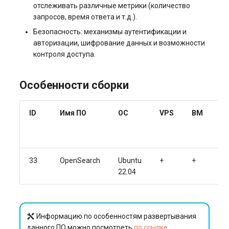
отслеживать различные метрики (количество
запросов, время ответа и т.д.).
Безопасность: механизмы аутентификации и
авторизации, шифрование данных и возможности
контроля доступа.
Особенности сборки
ID
Имя ПО
ОС
VPS
BM
V
33
OpenSearch
Ubuntu
+
+
+
22.04
Информацию по особенностям развертывания
данного ПО можно посмотреть
по ссылке