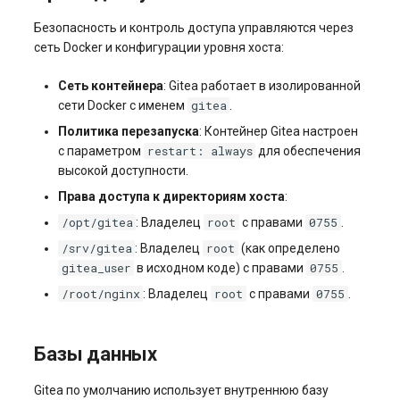
Безопасность и контроль доступа управляются через
сеть Docker и конфигурации уровня хоста:
Сеть контейнера
: Gitea работает в изолированной
gitea
сети Docker с именем
.
Политика перезапуска
: Контейнер Gitea настроен
restart: always
с параметром
для обеспечения
высокой доступности.
Права доступа к директориям хоста
:
/opt/gitea
root
0755
: Владелец
с правами
.
/srv/gitea
root
: Владелец
(как определено
gitea_user
0755
в исходном коде) с правами
.
/root/nginx
root
0755
: Владелец
с правами
.
Базы данных
Gitea по умолчанию использует внутреннюю базу