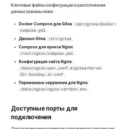
Ключевые файлы конфигурации и расположение
данных указаны ниже:
/opt/gitea/docker-
Docker Compose для Gitea
:
compose.yml
.
/srv/gitea
Данные Gitea
:
.
Compose для прокси Nginx
:
/root/nginx/compose.yml
.
Конфигурация сайта Nginx
:
/data/nginx/user_conf.d/gitea<Server
ID>.hostkey.in.conf
.
Переменные окружения для Nginx
:
/data/nginx/nginx-certbot.env
.
Доступные порты для
подключения
Для подключения клиентов открываются следующие