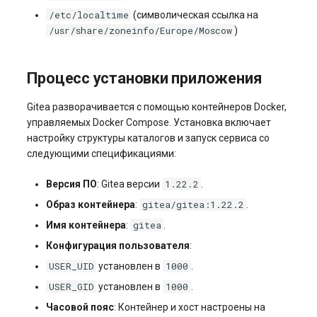
Системы управления
/etc/localtime
(символическая ссылка на
взаимоотношениями с
/usr/share/zoneinfo/Europe/Moscow
)
клиентами и
электронная коммерция
(CRM и eComm)
Процесс установки приложения
Gitea разворачивается с помощью контейнеров Docker,
Игровые серверы
управляемых Docker Compose. Установка включает
настройку структуры каталогов и запуск сервиса со
Приложения рабочего
следующими спецификациями:
стола
1.22.2
Версия ПО
: Gitea версии
.
Безопасность
gitea/gitea:1.22.2
Образ контейнера
:
.
gitea
Имя контейнера
:
.
Конфигурация пользователя
:
USER_UID
1000
установлен в
.
USER_GID
1000
установлен в
.
Часовой пояс
: Контейнер и хост настроены на