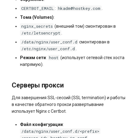
CERTBOT_EMAIL
hkadm@hostkey.com
:
.
Тома (Volumes)
:
nginx_secrets
(внешний том) смонтирован в
/etc/letsencrypt
.
/data/nginx/user_conf.d
смонтирован в
/etc/nginx/user_conf.d
.
host
Режим сети
:
(использует сетевой стек хоста
напрямую).
Серверы прокси
Для завершения SSL-сессий (SSL termination) и работы
в качестве обратного прокси развертывание
использует Nginx с Certbot.
Файл конфигурации
:
/data/nginx/user_conf.d/<prefix>
<server_id>.hostkey.in.conf
.