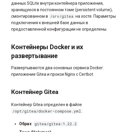
данных SQLite внутри контейнера приложения,
хранящуюся в постоянном томе (persistent volume),
/srv/gitea
смонтированном в
на хосте. Параметры
подключения к внешней базе данных в
предоставленной конфигурации не определены.
Контейнеры Docker и их
развертывание
Развертываются два основных сервиса Docker:
приложение Gitea и прокси Nginx с Certbot.
Контейнер Gitea
Контейнер Gitea определен в файле
/opt/gitea/docker-compose.yml
.
gitea/gitea:1.22.2
Образ
: