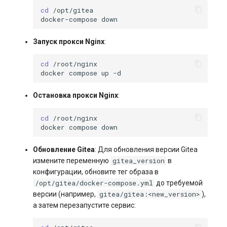
cd
docker-compose
Запуск прокси Nginx
:
cd
docker
compose
up
Остановка прокси Nginx
:
cd
docker
compose
Обновление Gitea
: Для обновления версии Gitea
gitea_version
измените переменную
в
конфигурации, обновите тег образа в
/opt/gitea/docker-compose.yml
до требуемой
gitea/gitea:<new_version>
версии (например,
),
а затем перезапустите сервис: