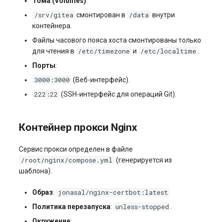
Тома (Volumes)
:
/srv/gitea
/data
смонтирован в
внутри
контейнера.
Файлы часового пояса хоста смонтированы только
/etc/timezone
/etc/localtime
для чтения в
и
.
Порты
:
3000:3000
(Веб-интерфейс).
222:22
(SSH-интерфейс для операций Git).
Контейнер прокси Nginx
Сервис прокси определен в файле
/root/nginx/compose.yml
(генерируется из
шаблона).
jonasal/nginx-certbot:latest
Образ
:
unless-stopped
Политика перезапуска
:
.
Окружение
: