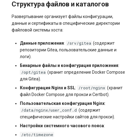
Структура файлов и каталогов
Виртуализация и
s3.php
гипервизоры
Управление swap: созда
Разметка диска без LVM
Развертывание организует файлы конфигурации,
и изменение размера
software.php
данные и сертификаты в специфические директории
Управление сайтом
Управление сервером
файловой системы хоста:
(CMS)
Управление службами в
stocks.php
systemd
Как перезагрузить сервер
/srv/gitea
Данные приложения
:
(содержит
Хранилища данных
репозитории Gitea, пользовательские данные и
tags.php
логи).
Логирование в systemd
Заказ серверов и аренда
работа с journalctl
Коммуникация
оборудования
Бинарные файлы и конфигурация приложения
:
traffic_plans.php
/opt/gitea
(хранит определение Docker Compose
для Gitea).
Добавление нового
ПО для мониторинга
Обновление тарифного
vm.php
пользователя
плана VPS сервера
/root/nginx
Конфигурация Nginx и SSL
:
(хранит
Стриминг (трансляция
файл Docker Compose для прокси и Certbot).
whmcs.php
Управление правами
данных)
Вопросы по программному
Пользовательская конфигурация Nginx
:
доступа пользователей
обеспечению
/data/nginx/user_conf.d
(содержит
Cистема оркестрации
специфические настройки сайтов для прокси).
контейнеров Kubernetes
Настройки системного часового пояса
:
/etc/timezone