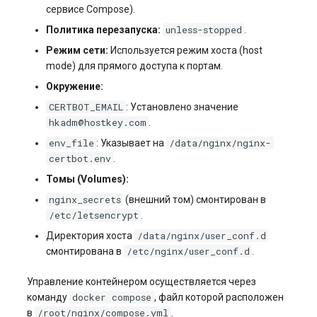
сервисе Compose).
unless-stopped
Политика перезапуска:
.
Режим сети:
Используется режим хоста (host
mode) для прямого доступа к портам.
Окружение:
CERTBOT_EMAIL
: Установлено значение
hkadm@hostkey.com
.
env_file
/data/nginx/nginx-
: Указывает на
certbot.env
.
Томы (Volumes):
nginx_secrets
(внешний том) смонтирован в
/etc/letsencrypt
.
/data/nginx/user_conf.d
Директория хоста
/etc/nginx/user_conf.d
смонтирована в
.
Управление контейнером осуществляется через
docker compose
команду
, файл которой расположен
/root/nginx/compose.yml
в
.