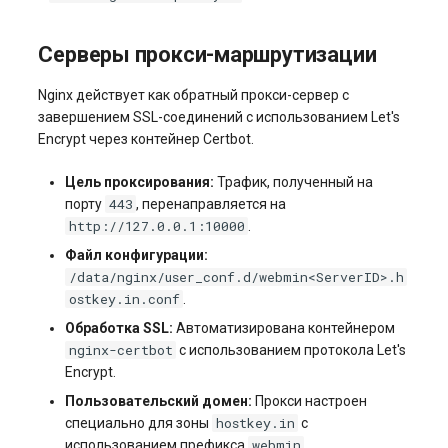
Серверы прокси-маршрутизации
Nginx действует как обратный прокси-сервер с
завершением SSL-соединений с использованием Let's
Encrypt через контейнер Certbot.
Цель проксирования:
Трафик, полученный на
443
порту
, перенаправляется на
http://127.0.0.1:10000
.
Файл конфигурации:
/data/nginx/user_conf.d/webmin<ServerID>.h
ostkey.in.conf
.
Обработка SSL:
Автоматизирована контейнером
nginx-certbot
с использованием протокола Let's
Encrypt.
Пользовательский домен:
Прокси настроен
hostkey.in
специально для зоны
с
webmin
использованием префикса
.