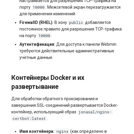
настраивается для разрешения TCP-трафика на
10000
порту
. Межсетевой экран перезагружается
для применения изменений.
public
FirewallD (RHEL):
В зону
добавляется
постоянное правило для разрешения TCP-трафика
10000
на порту
.
Аутентификация:
Для доступа к панели Webmin
требуются действительные административные
учетные данные.
Контейнеры Docker и их
развертывание
Для обработки обратного проксирования и
завершения SSL-соединений развертывается Docker-
jonasal/nginx-
контейнер, использующий образ
certbot:latest
.
nginx
Имя контейнера:
(как определено в