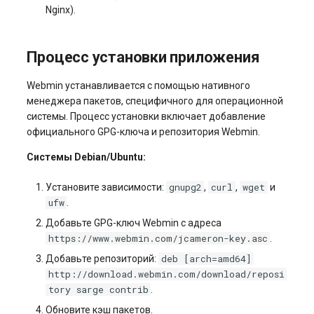
Системы управления
Nginx).
взаимоотношениями с
клиентами и
Процесс установки приложения
электронная коммерция
(CRM и eComm)
Webmin устанавливается с помощью нативного
менеджера пакетов, специфичного для операционной
Игровые серверы
системы. Процесс установки включает добавление
официального GPG-ключа и репозитория Webmin.
Приложения рабочего
Системы Debian/Ubuntu:
стола
gnupg2
curl
wget
Установите зависимости:
,
,
и
Безопасность
ufw
.
Добавьте GPG-ключ Webmin с адреса
https://www.webmin.com/jcameron-key.asc
.
deb [arch=amd64]
Добавьте репозиторий:
http://download.webmin.com/download/reposi
tory sarge contrib
.
Обновите кэш пакетов.