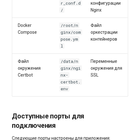
r_conf.d
конфигурации
/
Nginx
/root/n
Docker
Файл
ginx/com
Compose
оркестрации
pose.ym
контейнеров
l
/data/n
Файл
Переменные
ginx/ngi
окружения
окружения для
nx-
Certbot
SSL
certbot.
env
Доступные порты для
подключения
Следующие порты настроены для приложения: