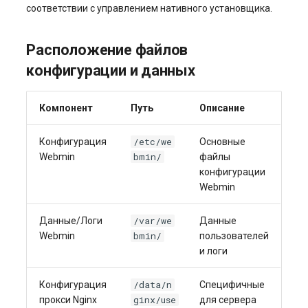
соответствии с управлением нативного установщика.
Расположение файлов
конфигурации и данных
Компонент
Путь
Описание
/etc/we
Конфигурация
Основные
bmin/
Webmin
файлы
конфигурации
Webmin
/var/we
Данные/Логи
Данные
bmin/
Webmin
пользователей
и логи
/data/n
Конфигурация
Специфичные
ginx/use
прокси Nginx
для сервера