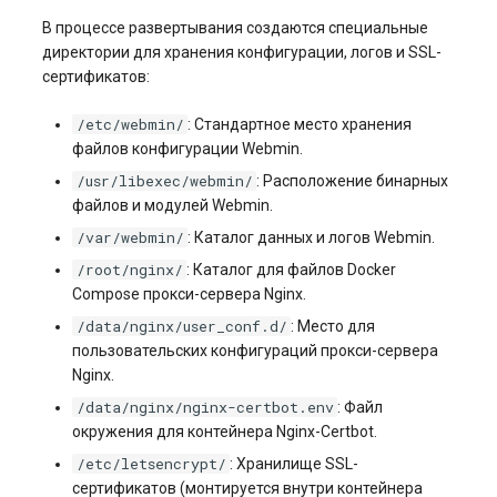
Виртуализация и
s3.php
В процессе развертывания создаются специальные
гипервизоры
Управление swap: созда
Разметка диска без LVM
директории для хранения конфигурации, логов и SSL-
и изменение размера
сертификатов:
software.php
Управление сайтом
Управление сервером
/etc/webmin/
: Стандартное место хранения
(CMS)
Управление службами в
stocks.php
файлов конфигурации Webmin.
systemd
Как перезагрузить сервер
Хранилища данных
/usr/libexec/webmin/
: Расположение бинарных
tags.php
файлов и модулей Webmin.
Логирование в systemd
Заказ серверов и аренда
работа с journalctl
Коммуникация
оборудования
/var/webmin/
: Каталог данных и логов Webmin.
traffic_plans.php
/root/nginx/
: Каталог для файлов Docker
Добавление нового
ПО для мониторинга
Обновление тарифного
Compose прокси-сервера Nginx.
vm.php
пользователя
плана VPS сервера
/data/nginx/user_conf.d/
: Место для
Стриминг (трансляция
whmcs.php
пользовательских конфигураций прокси-сервера
Управление правами
данных)
Вопросы по программному
Nginx.
доступа пользователей
обеспечению
/data/nginx/nginx-certbot.env
: Файл
Cистема оркестрации
окружения для контейнера Nginx-Certbot.
контейнеров Kubernetes
/etc/letsencrypt/
: Хранилище SSL-
сертификатов (монтируется внутри контейнера