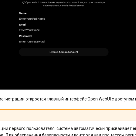
регистрации откроется главный интерфейс Open WebUI с доступом 
ации первого пользователя, система автоматически присваивает е
а. Для обеспечения безопасности и контроля над процессом регис