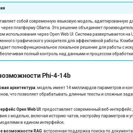
ия
ставляет собой современную языковую модель, адаптированную д
 через платформу Ollama. Это решение объединяет производител
вом использования через Open Web UI. Система развертывается на U
менного графического ускорителя для эффективной работы. Комби
оздает полнофункциональное локальное решение для работы с ис
обеспечивая полный контроль над данными и процессом обработки
возможности Phi-4-14b
вая архитектура
: модель имеет 14 миллиардов параметров и кон
енов, что позволяет обрабатывать длинные тексты и сложные зада
ерфейс Open Web UI
: предоставляет современный веб-интерфейс
ия с моделью, включая историю чатов, настройку параметров и 
моделями в едином интерфейсе;
е возможности RAG
: встроенная поддержка поиска по документ