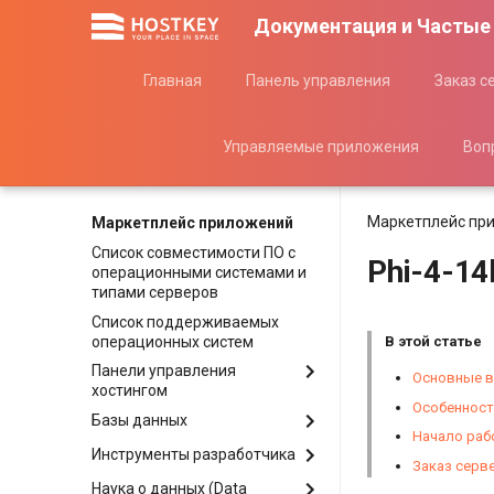
Документация и Частые
Главная
Панель управления
Заказ с
Управляемые приложения
Воп
Маркетплейс пр
Маркетплейс приложений
Список совместимости ПО c
Phi-4-14
операционными системами и
типами серверов
Список поддерживаемых
операционных систем
В этой статье
Панели управления
Основные в
хостингом
Особенност
Базы данных
Ispmanager
Начало раб
aaPanel
Инструменты разработчика
ClickHouse
Заказ серве
CloudPanel
MongoDB
Наука о данных (Data
Apache Solr