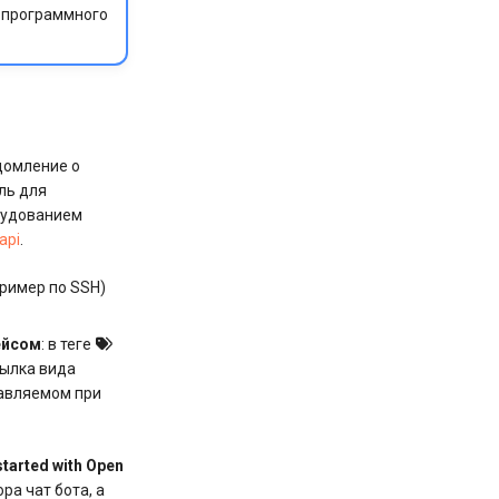
ю программного
домление о
оль для
орудованием
api
.
ример по SSH)
ейсом
: в теге
сылка вида
равляемом при
started with Open
ра чат бота, а