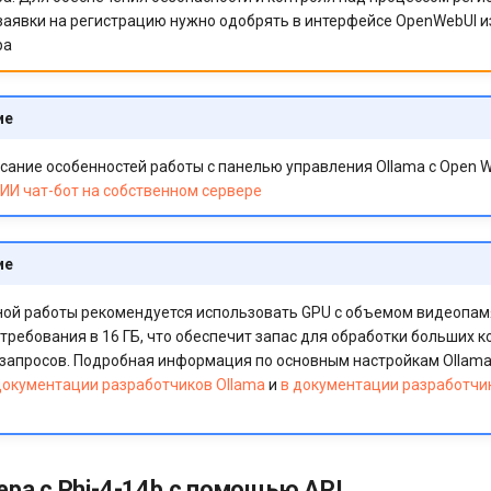
аявки на регистрацию нужно одобрять в интерфейсе OpenWebUI и
ра
ие
сание особенностей работы с панелью управления Ollama c Open 
ИИ чат-бот на собственном сервере
ие
ой работы рекомендуется использовать GPU с объемом видеопам
ребования в 16 ГБ, что обеспечит запас для обработки больших к
запросов. Подробная информация по основным настройкам Ollama
документации разработчиков Ollama
и
в документации разработчи
ера с Phi-4-14b с помощью API