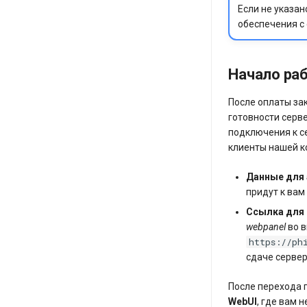
Если не указа
обеспечения с
Начало раб
После оплаты за
готовности серве
подключения к с
клиенты нашей 
Данные для 
придут к вам
Ссылка для 
webpanel
во 
https://ph
сдаче сервер
После перехода п
WebUI
, где вам 