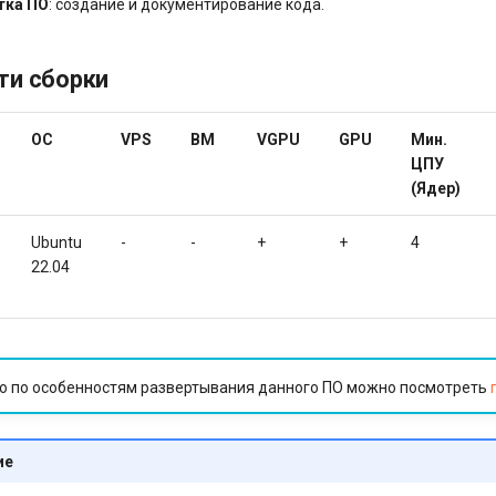
тка ПО
: создание и документирование кода.
ти сборки
ОС
VPS
BM
VGPU
GPU
Мин.
ЦПУ
(Ядер)
Ubuntu
-
-
+
+
4
22.04
 по особенностям развертывания данного ПО можно посмотреть
ие