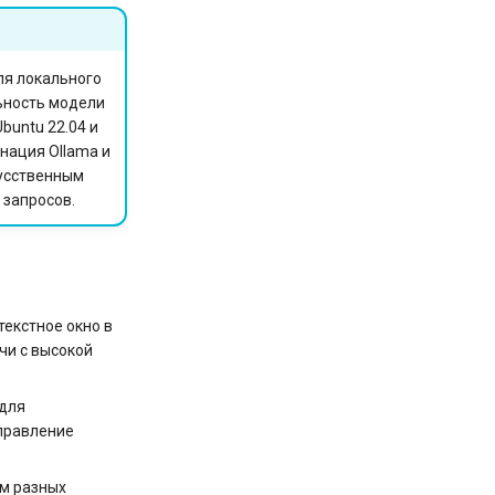
ля локального
ьность модели
buntu 22.04 и
нация Ollama и
кусственным
 запросов.
текстное окно в
чи с высокой
 для
управление
ам разных