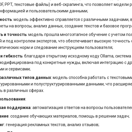
F, PPT, текстовые файлы) и веб-скрапинга, что позволяет модели 
информацией и пользовательскими данными;
ность
: модель эффективно справляется с различными задачами,
веты на вопросы, анализ данных, создание текстов и базовое про
ь и точность
: модель прошла многоэтапное обучение с учетом п
 и под контролем экспертов, что обеспечивает высокую точность 
этических норм и следование инструкциям пользователя;
и гибкость
: благодаря открытому исходному коду Ollama, систем
 модифицирована под конкретные нужды, включая интеграцию с д
ми и сервисами;
различных типов данных
: модель способна работать с текстовым
ктурированными и полуструктурированными данными, что расширяе
ь в различных сферах.
пользования
:
кая поддержка
: автоматизация ответов на вопросы пользователе
ание
: создание обучающих материалов, помощь в решении задач;
нг
: генерация рекламных текстов, анализ отзывов;