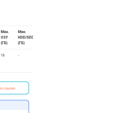
Мин.
Мин.
Свой
Доступно
ОЗУ
HDD/SDD
домен
(ГБ)
(ГБ)
16
-
Нет
ЗАКАЗАТЬ
по ссылке