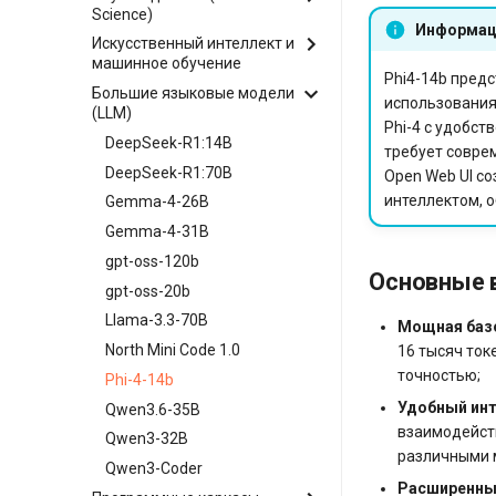
Science)
CyberPanel
MySQL
Appwrite
Информац
Искусственный интеллект и
Anaconda
EasyPanel
OpenSearch
CapRover
машинное обучение
Apache Airflow
FASTPANEL
RabbitMQ
Phi4-14b пред
Dokku
Большие языковые модели
ИИ чат-бот на собственном
JupyterLab
использования
ISPConfig
Redis
Free Domain Certbot
(LLM)
сервере
Phi-4 с удобст
Jupyter Notebook
OpenPanel
Gitea
Apache Spark
DeepSeek-R1:14B
требует совре
Webmin
GitLab
CogVideoX-5b
DeepSeek-R1:70B
Open Web UI с
интеллектом, 
Jenkins
ComfyUI
Gemma-4-26B
LinuxPatch Appliance
Hallo3
Gemma-4-31B
NATS
HunyuanVideo
gpt-oss-120b
Основные 
Nginx
OpenClaw
gpt-oss-20b
Portainer
PyTorch
Llama-3.3-70B
Мощная базо
Splunk Enterprise (бесплатная
TensorFlow
North Mini Code 1.0
16 тысяч ток
пробная версия)
точностью;
Phi-4-14b
Temporal
Удобный инт
Qwen3.6-35B
взаимодейств
Qwen3-32B
различными 
Qwen3-Coder
Расширенны