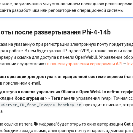
но иное, по умолчанию мы устанавливаем последнюю релиз верси
 сайта разработчика или репозиториев операционной системы.
оты после развертывания Phi-4-14b
каза на указанную при регистрации электронную почту придет уве
ра к работе. В нем будет указан IP-адрес VPS, а также логин и пар
ерверу и ссылка для доступа к панели OpenWebUI. Управление об
компании осуществляют
в панели управления серверами и API
—
Inv
авторизации для доступа к операционной системе сервера
(нап
 в присланном e-mail.
доступа к панели управления Ollama c Open WebUI с веб-интерф
вкладке
Конфигурация
>>
Теги
панели управления Invapi. Точная с
i<Server_ID_from_Invapi>.hostkey.in
приходит в письме, отп
а.
о ссылке из тега
webpanel
будет открыто окно авторизации
Get 
необходимо создать имя, электронную почту и пароль администрато