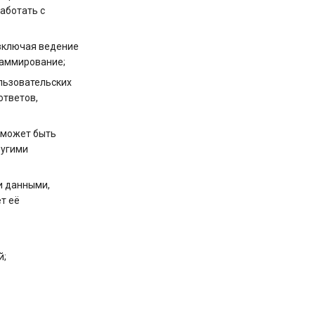
работать с
 включая ведение
граммирование;
ользовательских
ответов,
а может быть
ругими
и данными,
т её
й;