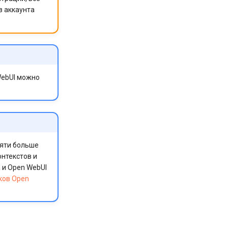
з аккаунта
WebUI можно
яти больше
онтекстов и
 и Open WebUI
ков Open