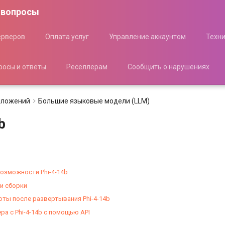
 вопросы
ерверов
Оплата услуг
Управление аккаунтом
Техн
росы и ответы
Реселлерам
Сообщить о нарушениях
иложений
Большие языковые модели (LLM)
b
озможности Phi-4-14b
и сборки
оты после развертывания Phi-4-14b
ра с Phi-4-14b с помощью API