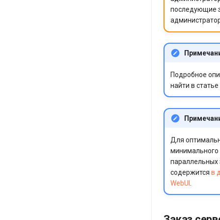
последующие з
администрато
Примечан
Подробное опи
найти в статье
Примечан
Для оптимальн
минимального т
параллельных 
содержится
в 
WebUI
.
Заказ серв