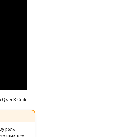
к Qwen3-Coder:
му роль
трации, все