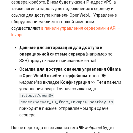
сервера к работе. В нем будет указан IP-адрес VPS, а
также логин и пароль для подключения к серверу и
ссылка для доступа к панели OpenWebUI. Управление
оборудованием клиенты нашей компании
осуществляют
в панели управления серверами и API
—
Invapi
.
Данные для авторизации для доступа к
операционной системе сервера
(например по
SSH) придут к вам в присланном e-mail.
Ссылка для доступа к панели управления Ollama
c Open WebUI с веб-интерфейсом
: в теге
webpanel
во вкладке
Конфигурация
>>
Теги
панели
управления Invapi. Точная ссылка вида
https://qwen3-
coder<Server_ID_from_Invapi>.hostkey.in
приходит в письме, отправляемом при сдаче
сервера.
После перехода по ссылке из тега
webpanel
будет