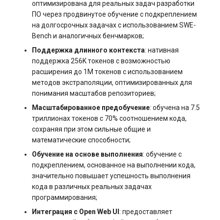
оптимизирована для реальных задач разработки
s3.php
ПО через продвинутое обучение с подкреплением
Управление swap: созда
Разметка диска без LVM
на долгосрочных задачах с использованием SWE-
и изменение размера
software.php
Bench и аналогичных бенчмарков;
Управление сервером
Поддержка длинного контекста
: нативная
Управление службами в
stocks.php
поддержка 256K токенов с возможностью
systemd
Как перезагрузить сервер
расширения до 1M токенов с использованием
tags.php
методов экстраполяции, оптимизированных для
Логирование в systemd
Заказ серверов и аренда
понимания масштабов репозиториев;
работа с journalctl
оборудования
traffic_plans.php
Масштабированное предобучение
: обучена на 7.5
триллионах токенов с 70% соотношением кода,
Добавление нового
Обновление тарифного
сохраняя при этом сильные общие и
vm.php
пользователя
плана VPS сервера
математические способности;
Обучение на основе выполнения
: обучение с
whmcs.php
Управление правами
Вопросы по программному
подкреплением, основанное на выполнении кода,
доступа пользователей
обеспечению
значительно повышает успешность выполнения
кода в различных реальных задачах
программирования;
Интеграция с Open Web UI
: предоставляет