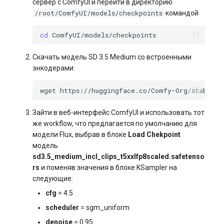
сервер с ComfyUI и перейти в директорию
/root/ComfyUI/models/checkpoints
командой
cd
Скачать модель SD 3.5 Medium со встроенными
энкодерами:
wget
Зайти в веб-интерфейс ComfyUI и использовать тот
же workflow, что предлагается по умолчанию для
модели Flux, выбрав в блоке
Load Chekpoint
модель
sd3.5_medium_incl_clips_t5xxlfp8scaled.safetenso
rs
и поменяв значения в блоке KSampler на
следующие:
сfg
= 4.5
scheduler
= sgm_uniform
denoise
= 0.95