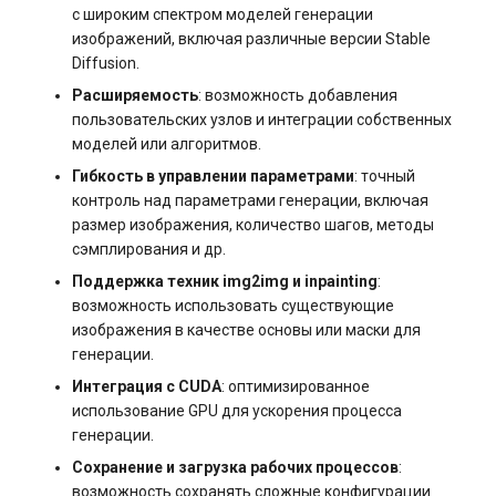
с широким спектром моделей генерации
s3.php
изображений, включая различные версии Stable
Управление swap: созда
Разметка диска без LVM
Diffusion.
и изменение размера
software.php
Расширяемость
: возможность добавления
Управление сервером
пользовательских узлов и интеграции собственных
Управление службами в
stocks.php
моделей или алгоритмов.
systemd
Как перезагрузить сервер
Гибкость в управлении параметрами
: точный
tags.php
контроль над параметрами генерации, включая
Логирование в systemd
Заказ серверов и аренда
размер изображения, количество шагов, методы
работа с journalctl
оборудования
traffic_plans.php
сэмплирования и др.
Поддержка техник img2img и inpainting
:
Добавление нового
Обновление тарифного
vm.php
возможность использовать существующие
пользователя
плана VPS сервера
изображения в качестве основы или маски для
whmcs.php
генерации.
Управление правами
Вопросы по программному
Интеграция с CUDA
: оптимизированное
доступа пользователей
обеспечению
использование GPU для ускорения процесса
генерации.
Сохранение и загрузка рабочих процессов
:
возможность сохранять сложные конфигурации