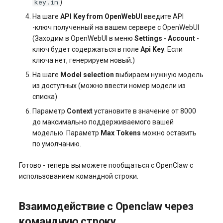
key.in
)
На шаге
API Key from OpenWebUI
введите API
-ключ полученный на вашем сервере c OpenWebUI
(Заходим в OpenWebUI в меню
Settings
-
Account
-
ключ будет содержаться в поле
Api Key
. Если
ключа нет, генерируем новый.)
На шаге
Model selection
выбираем нужную модель
из доступных (можно ввести номер модели из
списка)
Параметр
Context
установите в значение от 8000
до максимально поддерживаемого вашей
моделью. Параметр
Max Tokens
можно оставить
по умолчанию.
Готово - теперь вы можете пообщаться с OpenClaw c
использованием командной строки.
Взаимодействие с Openclaw через
командную строку