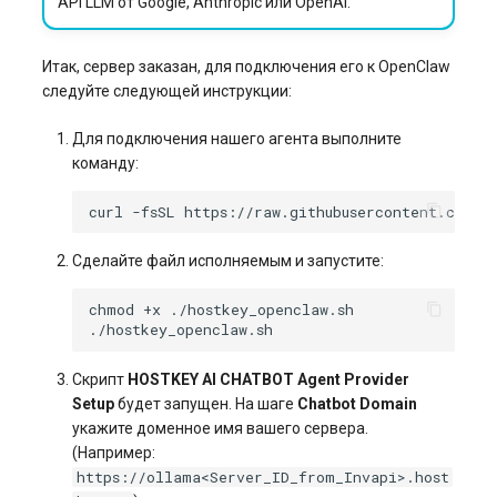
API LLM от Google, Anthropic или OpenAI.
Итак, сервер заказан, для подключения его к OpenClaw
следуйте следующей инструкции:
Для подключения нашего агента выполните
команду:
curl
-fsSL
https://raw.githubusercontent.com/h
Сделайте файл исполняемым и запустите:
chmod
+x
Скрипт
HOSTKEY AI CHATBOT Agent Provider
Setup
будет запущен. На шаге
Chatbot Domain
укажите доменное имя вашего сервера.
(Например:
https://ollama<Server_ID_from_Invapi>.host