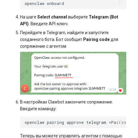
openclaw
На шаге
Select channel
выберите
Telegram (Bot
API)
. Введите API-ключ.
Перейдите в Telegram, найдите и запустите
созданного бота. Бот сообщит
Pairing code
для
сопряжение с агентом
В настройках Clawbot закончите сопряжение.
Введите команду:
openclaw
pairing
approve
telegram
<Pairing
Co
Теперь вы можете управлять агентом с помощью