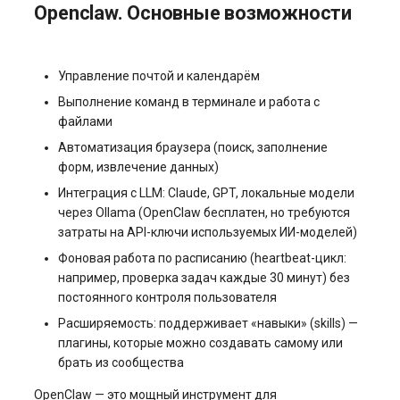
Openclaw. Основные возможности
s3.php
Управление swap: созда
Разметка диска без LVM
и изменение размера
software.php
Управление почтой и календарём
Управление сервером
Управление службами в
Выполнение команд в терминале и работа с
stocks.php
файлами
systemd
Как перезагрузить сервер
Автоматизация браузера (поиск, заполнение
tags.php
Логирование в systemd
форм, извлечение данных)
Заказ серверов и аренда
работа с journalctl
оборудования
Интеграция с LLM: Claude, GPT, локальные модели
traffic_plans.php
через Ollama (OpenClaw бесплатен, но требуются
Добавление нового
затраты на API-ключи используемых ИИ-моделей)
Обновление тарифного
vm.php
пользователя
плана VPS сервера
Фоновая работа по расписанию (heartbeat-цикл:
например, проверка задач каждые 30 минут) без
whmcs.php
Управление правами
постоянного контроля пользователя
Вопросы по программному
доступа пользователей
обеспечению
Расширяемость: поддерживает «навыки» (skills) —
плагины, которые можно создавать самому или
брать из сообщества
OpenClaw — это мощный инструмент для