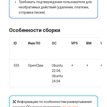
Требовать подтверждения пользователя для
необратимых действий (удаление, платежи,
отправка писем)
Особенности сборки
ID
Имя ПО
ОС
VPS
BM
VG
555
OpenClaw
Ubuntu
+
+
+
22.04,
Ubuntu
24.04
Информацию по особенностям развертывания