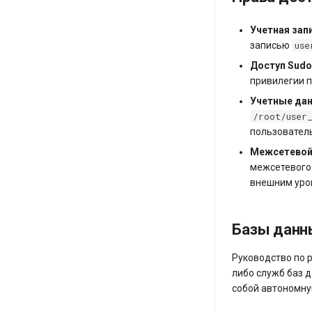
Учетная зап
use
записью
Доступ Sud
привилегии 
Учетные да
/root/user
пользовател
Межсетевой э
межсетевого
внешним уров
Базы данн
Руководство по 
либо служб баз д
собой автономну