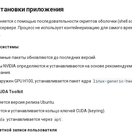
становки приложения
яется с помощью последовательности скриптов оболочки (shell scr
сервере. Процесс не использует контейнеризацию для самого вр
.
 системы
:
емные пакеты обновляются до последних версий.
 NVIDIA определяются и устанавливаются на основе рекомендуем
ания.
linux-generic-hw
аружен GPU H100, устанавливается пакет ядра
UDA Toolkit
:
ется версия релиза Ubuntu.
тся и устанавливается кольцо ключей CUDA (keyring).
da
apt
устанавливается через
.
етной записи пользователя
: