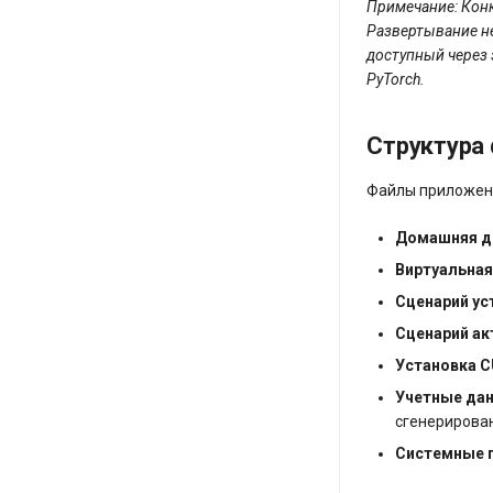
Примечание: Ко
Развертывание н
доступный через 
PyTorch.
Структура 
Файлы приложени
Домашняя д
Виртуальная
Сценарий ус
Сценарий ак
Установка C
Учетные да
сгенерирова
Системные 