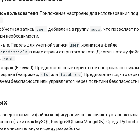
ись пользователя
: Приложение настроено для использования под
r
.
user
sudo
o
: Учетная запись
добавлена в группу
, что позволяет 
при необходимости.
user
нные
: Пароль для учетной записи
хранится в файле
_credentials
в виде строки открытого текста. Доступ к этому фай
root
ь
.
кран (Firewall)
: Предоставленные скрипты не настраивают никак
ufw
iptables
 экрана (например,
или
). Предполагается, что серв
нем безопасности или управляется через политики безопасности н
ых
развертыванию и файлы конфигурации не включают установку или 
анных (таких как MySQL, PostgreSQL или MongoDB). Среда PyTorch
ю вычислительную и среду разработки.