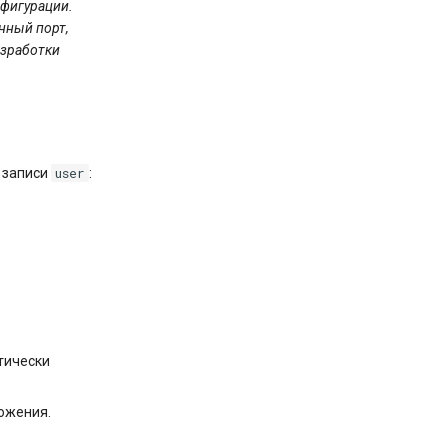
нфигурации.
нный порт,
азработки
user
 записи
:
тически
ожения.