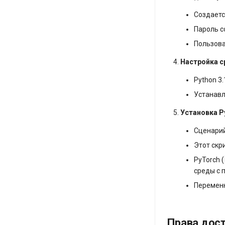
Создаетс
Пароль с
Пользова
Настройка с
Python 3.
Устанавл
Установка P
Сценари
Этот скр
PyTorch (
среды с
Переменн
Права дост