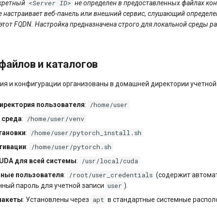
<Server ID>
нкретный
не определен в предоставленных файлах ко
е настраивает веб-панель или внешний сервис, слушающий определе
этот FQDN. Настройка предназначена строго для локальной среды р
файлов и каталогов
я и конфигурации организованы в домашней директории учетной
/home/user
иректория пользователя
:
/home/user/venv
 среда
:
/home/user/pytorch_install.sh
тановки
:
/home/user/pytorch.sh
тивации
:
/usr/local/cuda
UDA для всей системы
:
/root/user_credentials
нные пользователя
:
(содержит автома
user
нный пароль для учетной записи
).
apt
пакеты
: Установлены через
в стандартные системные распол