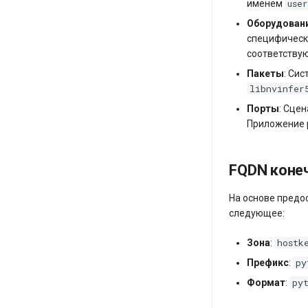
use
именем
Оборудован
специфически
соответствую
Пакеты
: Си
libnvinfer
Порты
: Сце
Приложение р
FQDN коне
На основе предо
следующее:
hostk
Зона
:
py
Префикс
:
py
Формат
: