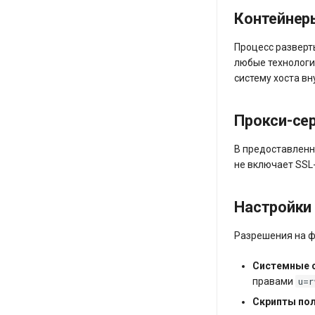
Контейнеры
Процесс разверты
любые технологи
систему хоста вн
Прокси-се
В предоставленны
не включает SSL
Настройки
Разрешения на ф
Системные 
u=
правами
Скрипты по