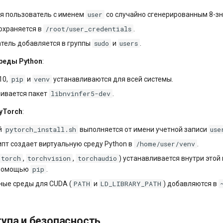
user
я пользователь с именем
со случайно сгенерированным 8-з
/root/user_credentials
охраняется в
.
sudo
users
тель добавляется в группы
и
.
реды Python
:
pip
venv
10,
и
устанавливаются для всей системы.
libnvinfer5-dev
ивается пакет
.
yTorch
:
pytorch_install.sh
use
й
выполняется от имени учетной записи
/home/user/venv
ипт создает виртуальную среду Python в
.
torch
torchvision
torchaudio
,
,
) устанавливается внутри этой
pip
 помощью
.
PATH
LD_LIBRARY_PATH
ые среды для CUDA (
и
) добавляются в
упа и безопасность