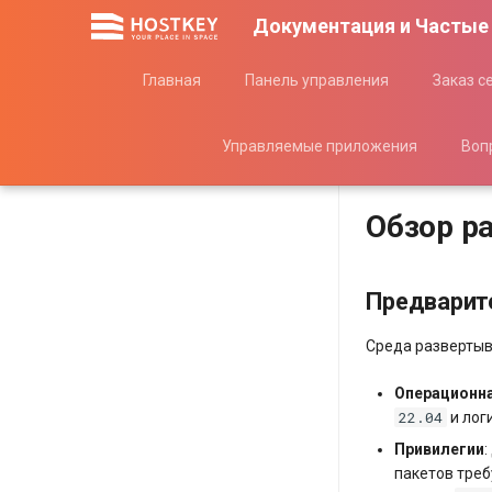
Документация и Частые
Главная
Панель управления
Заказ с
Управляемые приложения
Воп
Обзор р
Предварит
Среда развертыв
Операционн
22.04
и лог
Привилегии
пакетов треб