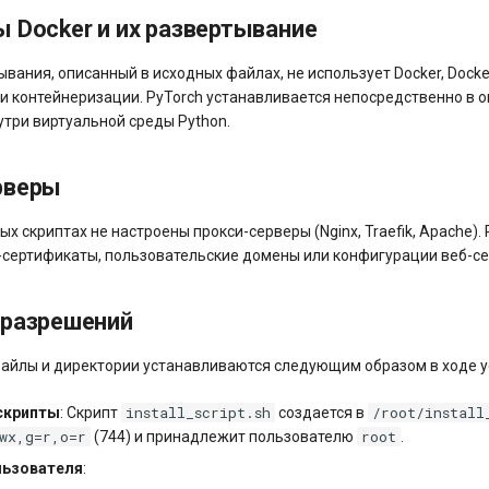
 Docker и их развертывание
вания, описанный в исходных файлах, не использует Docker, Dock
и контейнеризации. PyTorch устанавливается непосредственно в
утри виртуальной среды Python.
рверы
х скриптах не настроены прокси-серверы (Nginx, Traefik, Apache)
-сертификаты, пользовательские домены или конфигурации веб-се
 разрешений
айлы и директории устанавливаются следующим образом в ходе у
install_script.sh
/root/install
скрипты
: Скрипт
создается в
rwx,g=r,o=r
root
(744) и принадлежит пользователю
.
льзователя
: