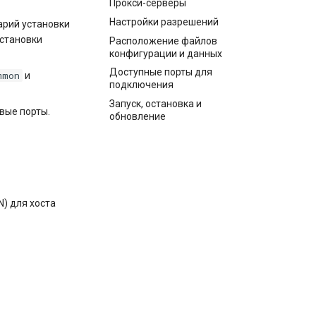
Прокси-серверы
Настройки разрешений
нарий установки
установки
Расположение файлов
конфигурации и данных
Доступные порты для
mmon
и
подключения
Запуск, остановка и
вые порты.
обновление
) для хоста