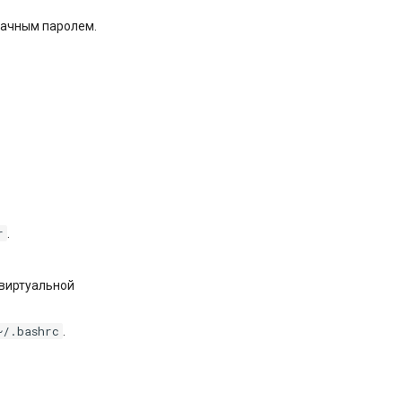
начным паролем.
r
.
 виртуальной
~/.bashrc
.