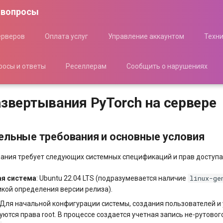
 вопросы
ерверов
Оплата услуг
Управление аккаунтом
Техн
росы и ответы
Реселлерам
Сообщить о нарушениях
азвертывания PyTorch на сервере
ельные требования и основные условия
ания требует следующих системных спецификаций и прав доступа
linux-ge
ая система
: Ubuntu 22.04 LTS (подразумевается наличие
икой определения версии релиза).
: Для начальной конфигурации системы, создания пользователей и
уются права root. В процессе создается учетная запись не-рутовог