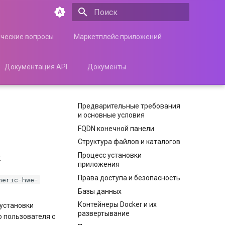
Инициализация поиска
ические вопросы
Маркетплейс приложений
Документация API
Документы
Предварительные требования
и основные условия
FQDN конечной панели
Структура файлов и каталогов
Процесс установки
:
приложения
Права доступа и безопасность
neric-hwe-
Базы данных
Контейнеры Docker и их
 установки
развертывание
о пользователя с