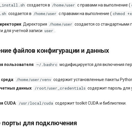
_install.sh
/home/user
создается в
с правами на выполнение (
.sh
/home/user
chmod +
создается в
с правами на выполнение (
/home/user
иректория
: Директория
создается со стандартными 
user
и для учетной записи
.
ние файлов конфигурации и данных
~/.bashrc
ия пользователя
:
модифицируется для включения пе
/home/user/venv
 среда
:
содержит установленные пакеты Python
/root/user_credentials
учетных данных
:
содержит пароль для 
/usr/local/cuda
ия CUDA
:
содержит toolkit CUDA и библиотеки.
 порты для подключения