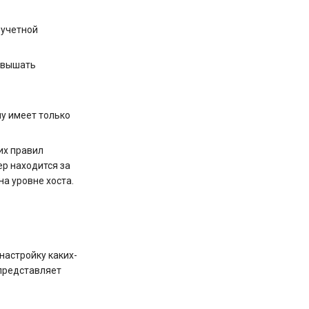
 учетной
повышать
лу имеет только
их правил
ер находится за
а уровне хоста.
настройку каких-
 представляет