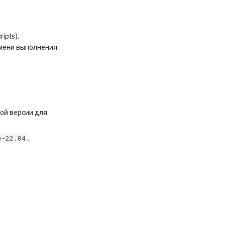
ipts),
емени выполнения
ой версии для
e-22.04
.