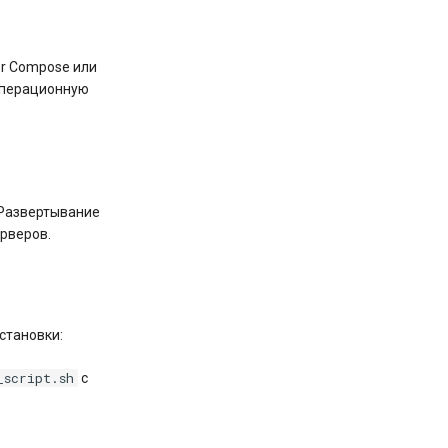
er Compose или
 операционную
. Развертывание
рверов.
становки:
_script.sh
с