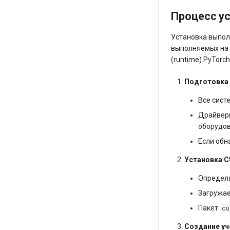
Процесс у
Установка выполн
выполняемых на 
(runtime) PyTorch
Подготовка
Все сист
Драйверы
оборудов
Если обн
Установка C
Определя
Загружае
cu
Пакет
Создание уч