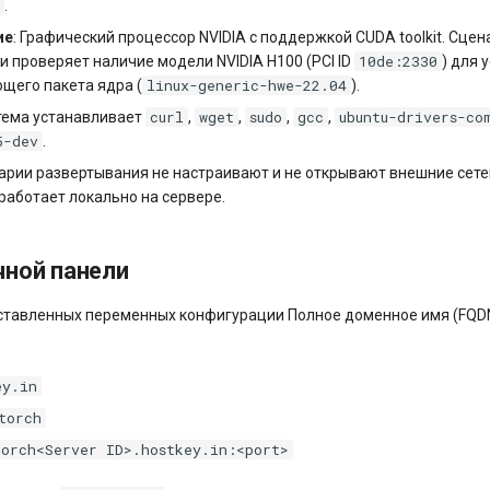
r
.
ие
: Графический процессор NVIDIA с поддержкой CUDA toolkit. Сце
10de:2330
 проверяет наличие модели NVIDIA H100 (PCI ID
) для 
linux-generic-hwe-22.04
щего пакета ядра (
).
curl
wget
sudo
gcc
ubuntu-drivers-co
стема устанавливает
,
,
,
,
5-dev
.
нарии развертывания не настраивают и не открывают внешние сете
аботает локально на сервере.
чной панели
ставленных переменных конфигурации Полное доменное имя (FQDN
ey.in
torch
torch<Server ID>.hostkey.in:<port>