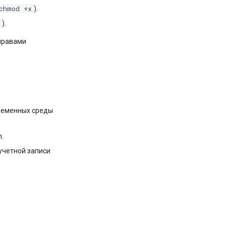
chmod +x
).
x
).
правами
ременных среды
.
учетной записи