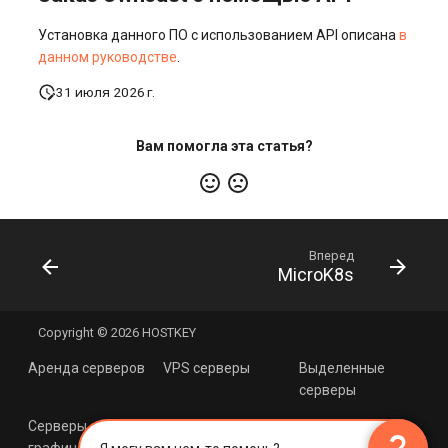
Установка данного ПО с использованием API описана
в
данном руководстве
.
31 июля 2026 г.
Вам помогла эта статья?
Вперед
MicroK8s
Copyright © 2026 HOSTKEY
Аренда серверов
VPS серверы
Выделенные
серверы
×
Серверы с
Cерверы с
Хостинг с Linux
ИИ Помощник