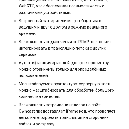
s3.php
WebRTC, что обеспечивает совместимость с
Управление swap: созда
Разметка диска без LVM
различными устройствами;
и изменение размера
software.php
Встроенный чат: зрители могут общаться с
Управление сервером
ведущим и друг с другом в режиме реального
Управление службами в
времени;
stocks.php
systemd
Как перезагрузить сервер
Возможность подключения по RTMP: позволяет
интегрировать в трансляцию потоки с других
tags.php
Логирование в systemd
Заказ серверов и аренда
сервисов;
работа с journalctl
оборудования
traffic_plans.php
Аутентификация зрителей: доступ к просмотру
можно ограничить только для определённых
Добавление нового
Обновление тарифного
пользователей;
vm.php
пользователя
плана VPS сервера
Масштабируемая архитектура: серверную часть
можно масштабировать для обработки большого
whmcs.php
Управление правами
Вопросы по программному
количества зрителей;
доступа пользователей
обеспечению
Возможность встраивания плеера на сайт:
Owncast предоставляет iframe код, что позволяет
легко интегрировать трансляции на сторонних
сайтах и ресурсах;