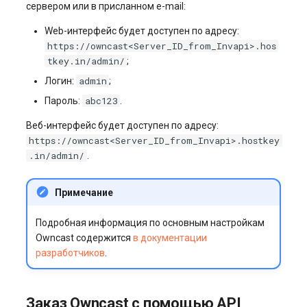
сервером или в присланном e-mail:
Web-интерфейс будет доступен по адресу:
https://owncast<Server_ID_from_Invapi>.hos
tkey.in/admin/
;
admin
Логин:
;
abc123
Пароль:
.
Веб-интерфейс будет доступен по адресу:
https://owncast<Server_ID_from_Invapi>.hostkey
.in/admin/
.
Примечание
Подробная информация по основным настройкам
Owncast содержится
в документации
разработчиков
.
Заказ Owncast с помощью API