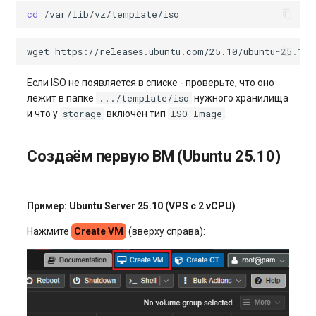
cd
wget
Если ISO не появляется в списке - проверьте, что оно
.../template/iso
лежит в папке
нужного хранилища
storage
ISO Image
и что у
включён тип
.
Создаём первую ВМ (Ubuntu 25.10)
Пример: Ubuntu Server 25.10 (VPS с 2 vCPU)
Нажмите
Create VM
(вверху справа):