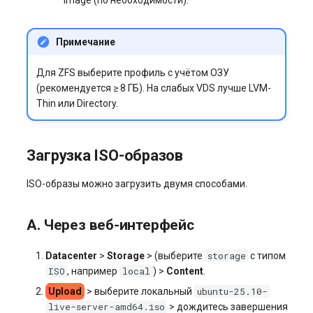
Примечание
Для ZFS выберите профиль с учётом ОЗУ
(рекомендуется ≥ 8 ГБ). На слабых VDS лучше LVM-
Thin или Directory.
Загрузка ISO-образов
ISO-образы можно загрузить двумя способами.
A. Через веб-интерфейс
storage
Datacenter
>
Storage
> (выберите
с типом
ISO
local
, например
) >
Content
.
ubuntu-25.10-
Upload
> выберите локальный
live-server-amd64.iso
> дождитесь завершения