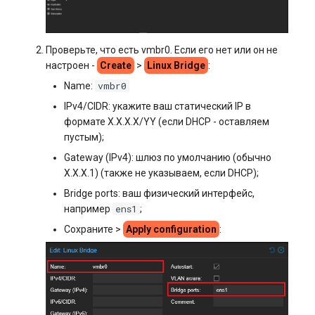
Проверьте, что есть vmbr0. Если его нет или он не
настроен -
Create
>
Linux Bridge
:
vmbr0
Name:
IPv4/CIDR: укажите ваш статический IP в
формате X.X.X.X/YY (если DHCP - оставляем
пустым);
Gateway (IPv4): шлюз по умолчанию (обычно
X.X.X.1) (также не указываем, если DHCP);
Bridge ports: ваш физический интерфейс,
ens1
например
;
Сохраните >
Apply configuration
: