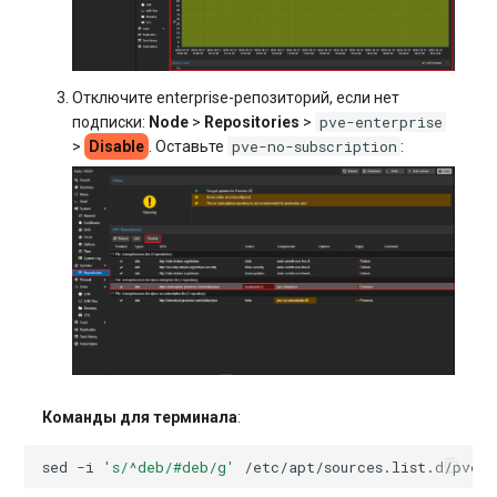
Отключите enterprise-репозиторий, если нет
pve-enterprise
подписки:
Node
>
Repositories
>
pve-no-subscription
>
Disable
. Оставьте
:
Команды для терминала
:
sed
-i
's/^deb/#deb/g'
/etc/apt/sources.list.d/pve-