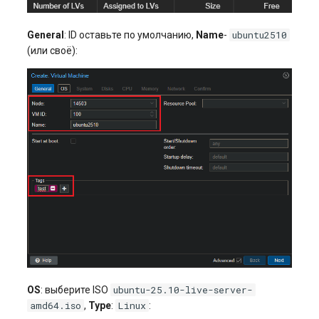
ubuntu2510
General
: ID оставьте по умолчанию,
Name
-
(или своё):
ubuntu-25.10-live-server-
OS
: выберите ISO
amd64.iso
Linux
,
Type
:
: