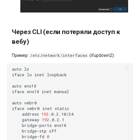
Через CLI (если потеряли доступ к
вебу)
/etc/network/interfaces
Пример
(ifupdown2):
auto
iface
lo
inet
auto
iface
ens18
inet
auto
iface
vmbr0
inet
address
192
gateway
192
bridge-ports
bridge-stp
bridge-fd
0