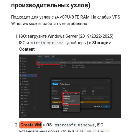
производительных узлов)
Подходит для узлов с ≥4 vCPU/8 ГБ RAM. На слабых VPS
Windows может работать нестабильно.
ISO
: загрузите Windows Server (2019/2022/2025)
virtio-win.iso
ISO и
(драйверы) в
Storage
>
Content
:
Microsoft Windows
Create VM
>
OS
:
, ISO -
Add additional
установочный образ. Опция