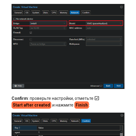
Confirm
: проверьте настройки, отметьте
Start after created
и нажмите
Finish
: