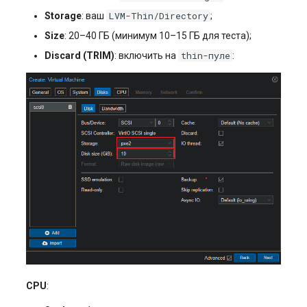
LVM-Thin/Directory
Storage
: ваш
;
Size
: 20–40 ГБ (минимум 10–15 ГБ для теста);
thin-пуле
Discard (TRIM)
: включить на
:
CPU
: