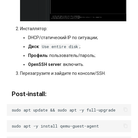
Инсталлятор:
DHCP/статический IP по ситуации;
Use entire disk
Диск
:
;
Профиль
: пользователь/пароль;
OpenSSH server
: включить.
Перезагрузите и зайдите по консоли/SSH.
Post-install:
sudo
apt
update
&&
sudo
apt
-y
sudo
apt
-y
install