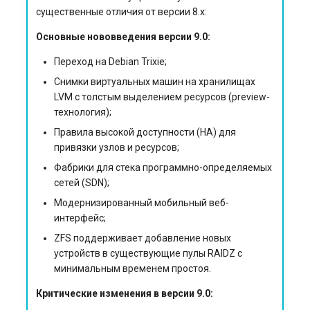
существенные отличия от версии 8.x:
Бэкапы и шаблоны
Основные нововведения версии 9.0:
Частые проблемы и
Переход на Debian Trixie;
решения
Снимки виртуальных машин на хранилищах
LVM с толстым выделением ресурсов (preview-
«Веб-интерфейс пропал»
технология);
(GUI не открывается)
Правила высокой доступности (HA) для
привязки узлов и ресурсов;
Потеряли сеть после
Фабрики для стека программно-определяемых
правки bridge
сетей (SDN);
Модернизированный мобильный веб-
ВМ не выходит в
интерфейс;
интернет
ZFS поддерживает добавление новых
устройств в существующие пулы RAIDZ с
ISO не грузится / не
минимальным временем простоя.
виден установщик
Критические изменения в версии 9.0: