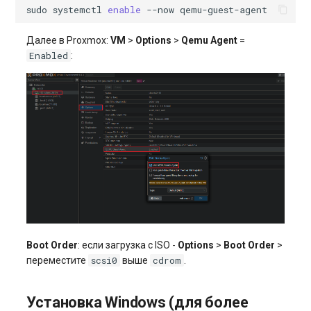
sudo
systemctl
enable
--now
Далее в Proxmox:
VM
>
Options
>
Qemu Agent
=
Enabled
:
Boot Order
: если загрузка с ISO -
Options
>
Boot Order
>
scsi0
cdrom
переместите
выше
.
Установка Windows (для более