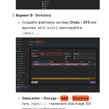
Вариант B - Directory
:
Создайте файловую систему (
Disks
>
ZFS
или
mkfs.ext4
вручную
), смонтируйте в
/mnt/...
:
Datacenter
>
Storage
>
Add
>
Directory
>
/mnt/...
путь
> включите Disk image, ISO
image (по необходимости).