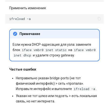
Применить изменения:
ifreload
Примечание
Если нужна DHCP-адресация для узла: замените
iface vmbr0 inet static
iface vmbr0
блок
на
inet dhcp
и удалите строку gateway.
Частые ошибки
:
Неправильно указан bridge-ports (не тот
физический интерфейс) > сеть «пропала».
ifreload -a
Исправьте интерфейс и выполните
.
Указан не тот шлюз или подсеть > есть локальная
связь, но нет интернета.