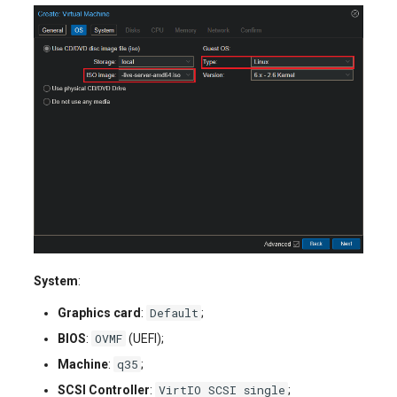
System
:
Default
Graphics card
:
;
OVMF
BIOS
:
(UEFI);
q35
Machine
:
;
VirtIO SCSI single
SCSI Controller
:
;