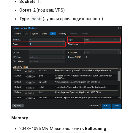
Sockets
: 1;
Cores
: 2 (под ваш VPS);
host
Type
:
(лучшая производительность):
Memory
:
2048–4096 МБ. Можно включить
Ballooning