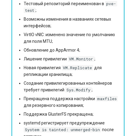
Высокая нагрузка/
pve-
Тестовый репозиторий переименован в
дисковая «свалка»
test
;
Возможны изменения в названиях сетевых
«Отвалилась» веб-
интерфейсов;
камера/USB-устройство в
VirtIO vNIC: изменено значение по умолчанию
ВМ
для поля MTU;
Обновление до AppArmor 4;
Обновления и
VM.Monitor
Лишение привилегии
;
перезагрузка
VM.Replicate
Новая привилегия
для
Диагностика: шпаргалка
репликации хранилища;
Создание привилегированных контейнеров
Мини-FAQ
Sys.Modify
требует привилегий
;
maxfiles
Прекращена поддержка настройки
Чек-лист для проверки
для резервного копирования;
готовности системы
Поддержка GlusterFS прекращена;
systemd регистрирует предупреждение
Заказ Proxmox 9 с
System is tainted: unmerged-bin
после
помощью API