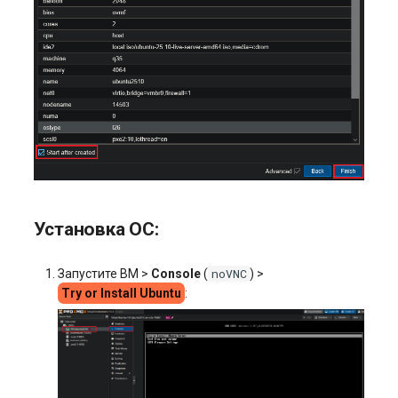
Установка ОС:
noVNC
Запустите ВМ >
Console
(
) >
Try or Install Ubuntu
: