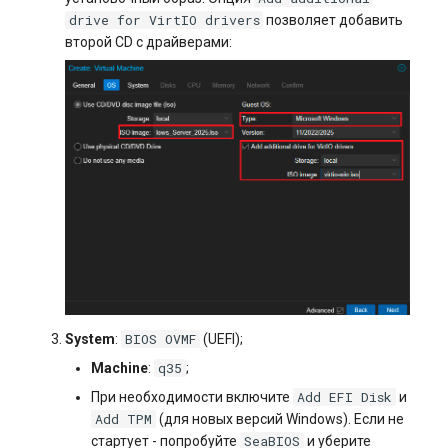
drive for VirtIO drivers
позволяет добавить
второй CD с драйверами:
BIOS OVMF
System
:
(UEFI);
q35
Machine
:
;
Add EFI Disk
При необходимости включите
и
Add TPM
(для новых версий Windows). Если не
SeaBIOS
стартует - попробуйте
и уберите