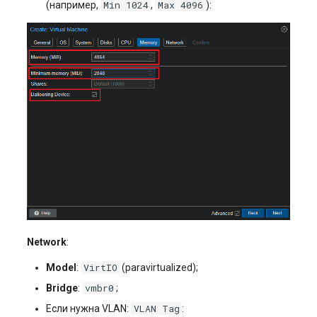
Min 1024
Max 4096
(например,
,
):
Network
:
VirtIO
Model
:
(paravirtualized);
vmbr0
Bridge
:
;
VLAN Tag
Если нужна VLAN:
: