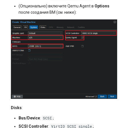
(Опционально) включите Qemu Agent в
Options
после создания ВМ (см. ниже):
Disks
:
SCSI
Bus/Device
:
;
VirtIO SCSI single
SCSI Controller
:
;