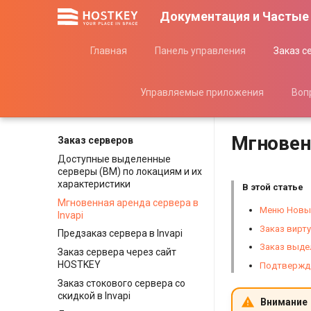
Документация и Частые
Главная
Панель управления
Заказ с
Управляемые приложения
Воп
Мгновенн
Заказ серверов
Доступные выделенные
серверы (BM) по локациям и их
характеристики
В этой статье
Мгновенная аренда сервера в
Меню Новый
Invapi
Заказ вирт
Предзаказ сервера в Invapi
Заказ выде
Заказ сервера через сайт
HOSTKEY
Подтвержде
Заказ стокового сервера со
скидкой в Invapi
Внимание