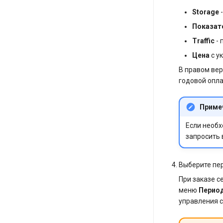
Storage
-
Показат
Traffic
- 
Цена
с у
В правом ве
годовой опла
Приме
Если необх
запросить 
Выберите пе
При заказе 
меню
Перио
управления 