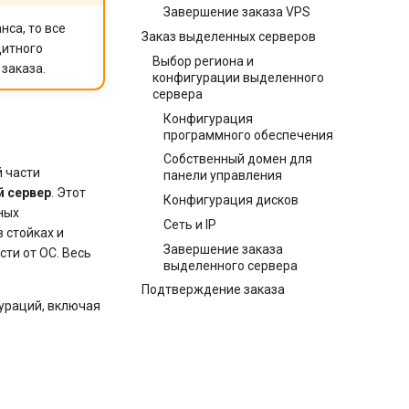
Завершение заказа VPS
са, то все
Заказ выделенных серверов
дитного
Выбор региона и
заказа.
конфигурации выделенного
сервера
Конфигурация
программного обеспечения
Собственный домен для
й части
панели управления
 сервер
. Этот
Конфигурация дисков
ных
Сеть и IP
 стойках и
Завершение заказа
сти от ОС. Весь
выделенного сервера
Подтверждение заказа
гураций, включая