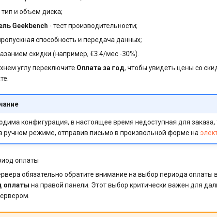
 тип и объем диска;
ель Geekbench
- тест производительности;
пропускная способность и передача данных;
казанием скидки (например, €3.4/мес -30%).
рхнем углу переключите
Оплата за год
, чтобы увидеть цены со ск
те.
чание
одима конфигурация, в настоящее время недоступная для заказа,
в ручном режиме, отправив письмо в произвольной форме на
элек
риод оплаты
сервера обязательно обратите внимание на выбор периода оплат
д оплаты
на правой панели. Этот выбор критически важен для да
сервером.