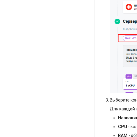
Выберите ко
Для каждой 
Названи
CPU
- ко
RAM
- об