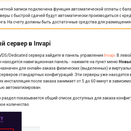
четной записи подключена функция автоматической оплаты с балан
рверы с быстрой сдачей будут автоматически производиться с кре
нга. На счету должны быть достаточные средства для размещения 
 сервер в Invapi
VDS/Dedicated сервера зайдите в панель управления
Invapi
. В лево
pi находится навигационная панель - нажмите на пункт меню
Новый
назначен для онлайн-заказа физических (выделенных) и виртуаль
серверов стандартных конфигураций. Эти серверы уже находятся в
 их инсталляция после заказа занимает от 5 до 60 минут в зависимо
ью автоматизирован.
в раздел показывается общий список доступных для заказа конфи
ное количество.