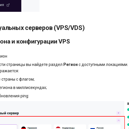
уальных серверов (VPS/VDS)
она и конфигурации VPS
гион
сти страницы вы найдете раздел
Регион
с доступными локациями.
бражается:
 страны с флагом;
региона в миллисекундах;
бновления ping: