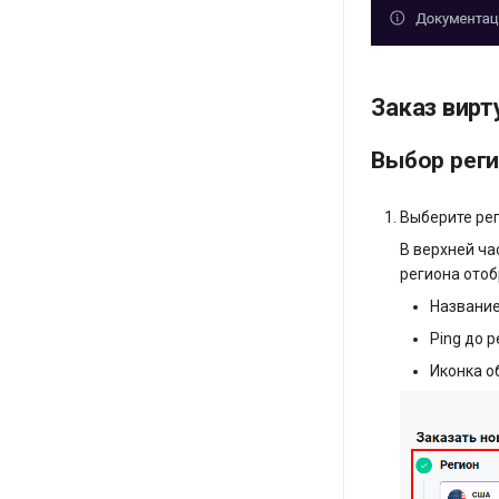
Заказ вирт
Выбор реги
Выберите ре
В верхней ча
региона ото
Название
Ping до 
Иконка о