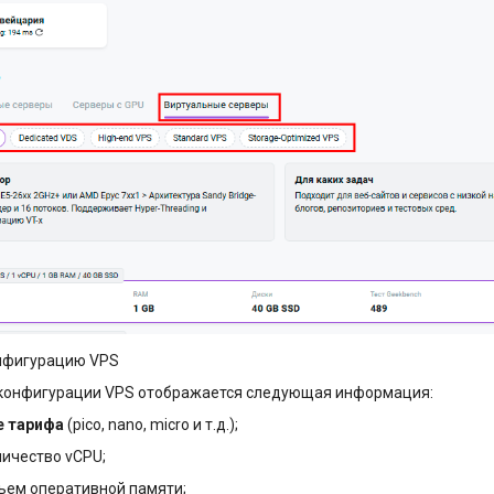
нфигурацию VPS
конфигурации VPS отображается следующая информация:
е тарифа
(pico, nano, micro и т.д.);
личество vCPU;
ъем оперативной памяти;