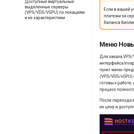
Доступные виртуальные
выделенные серверы
Если в вашей у
(VPS/VDS/VGPU) по локациям
платежи за се
и их характеристики
баланса билли
Меню Новый
Для заказа VPS/
интерфейса Inva
пункт меню пред
(VPS/VDS/vGPU) 
готовы к работе,
процесс полност
После перехода 
их цену и доступ