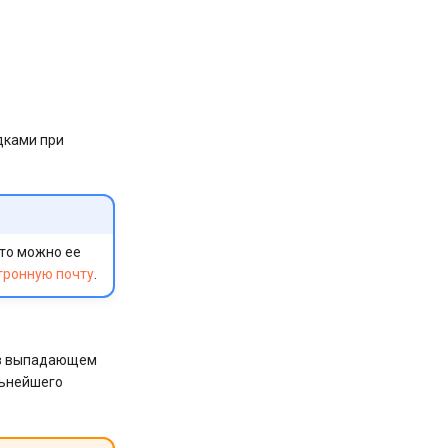
идками при
 то можно ее
тронную почту
.
ы в выпадающем
льнейшего