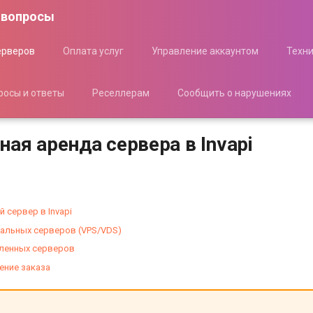
 вопросы
ерверов
Оплата услуг
Управление аккаунтом
Техн
росы и ответы
Реселлерам
Сообщить о нарушениях
ая аренда сервера в Invapi
 сервер в Invapi
уальных серверов (VPS/VDS)
ленных серверов
ние заказа