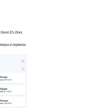
l Xeon E5-26xx
рверы и сервисы