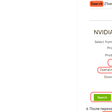
Search
(Поис
После перехо