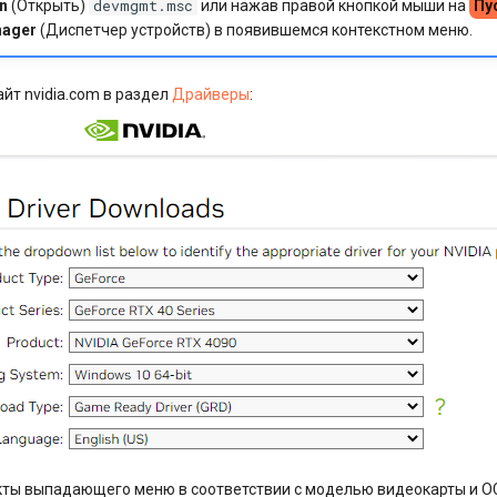
devmgmt.msc
n
(Открыть)
или нажав правой кнопкой мыши на
Пу
nager
(Диспетчер устройств) в появившемся контекстном меню.
айт nvidia.com в раздел
Драйверы
:
кты выпадающего меню в соответствии с моделью видеокарты и ОС