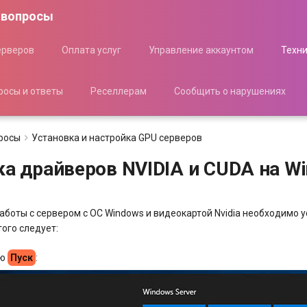
 вопросы
ерверов
Оплата услуг
Управление аккаунтом
Техн
росы и ответы
Реселлерам
Сообщить о нарушениях
росы
Установка и настройка GPU серверов
ка драйверов NVIDIA и CUDA на W
аботы с сервером с ОС Windows и видеокартой Nvidia необходимо 
ого следует:
ню
Пуск
: