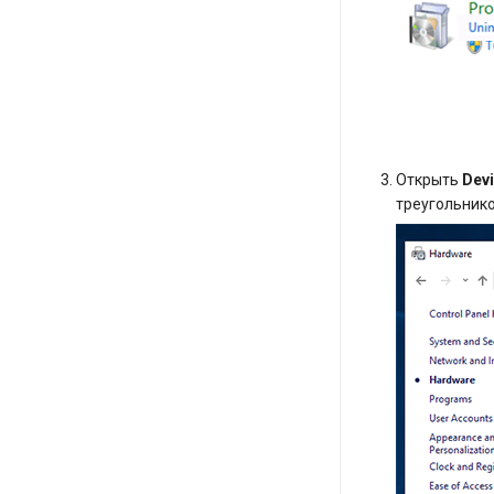
systemd
Логирование в systemd
работа с journalctl
Добавление нового
пользователя
Управление правами доступа
пользователей
Открыть
Dev
треугольнико