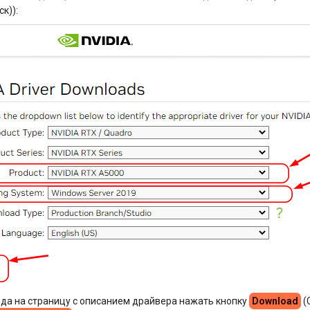
к)):
да на страницу с описанием драйвера нажать кнопку
Download
(