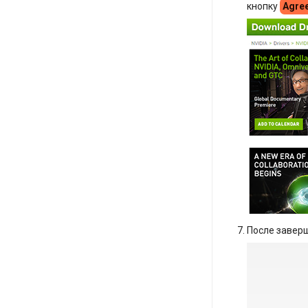
кнопку
Agre
После заверш