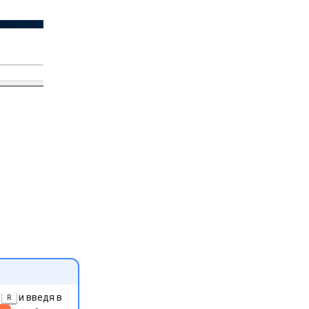
и введя в
R