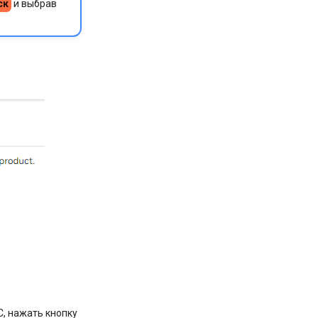
ск
и выбрав
, нажать кнопку