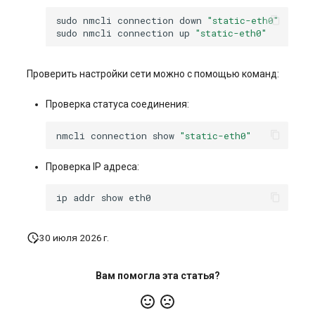
sudo
nmcli
connection
down
"static-eth0"
sudo
nmcli
connection
up
"static-eth0"
Проверить настройки сети можно с помощью команд:
Проверка статуса соединения:
nmcli
connection
show
"static-eth0"
Проверка IP адреса:
ip
addr
show
30 июля 2026 г.
Вам помогла эта статья?