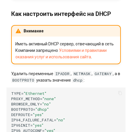
Как настроить интерфейс на DHCP
Внимание
Иметь активный DHCP сервер, отвечающий в сеть
Компании запрещено
Условиями и правилами
оказания услуг и использования сайта
.
IPADDR
NETMASK
GATEWAY
Удалить переменные
,
,
, а в
BOOTPROTO
dhcp
указать значение
:
TYPE
=
"Ethernet"
PROXY_METHOD
=
"none"
BROWSER_ONLY
=
"no"
BOOTPROTO
=
"dhcp"
DEFROUTE
=
"yes"
IPV4_FAILURE_FATAL
=
"no"
IPV6INIT
=
"yes"
IPV6_AUTOCONF
=
"yes"