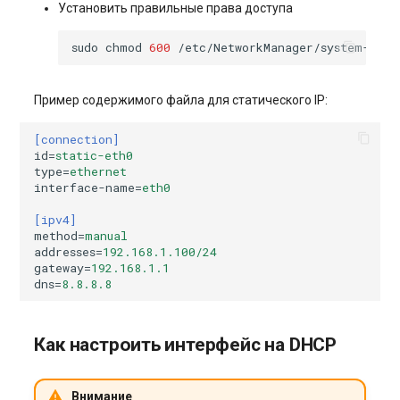
Установить правильные права доступа
sudo
chmod
600
Пример содержимого файла для статического IP:
[connection]
id
=
static-eth0
type
=
ethernet
interface-name
=
eth0
[ipv4]
method
=
manual
addresses
=
192.168.1.100/24
gateway
=
192.168.1.1
dns
=
8.8.8.8
Как настроить интерфейс на DHCP
Внимание