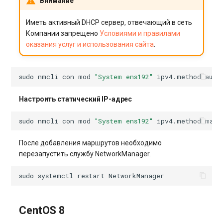
Внимание
Иметь активный DHCP сервер, отвечающий в сеть
Компании запрещено
Условиями и правилами
оказания услуг и использования сайта
.
sudo
nmcli
con
mod
"System ens192"
ipv4.method
Настроить статический IP-адрес
sudo
nmcli
con
mod
"System ens192"
ipv4.method
После добавления маршрутов необходимо
перезапустить службу NetworkManager.
sudo
systemctl
restart
CentOS 8