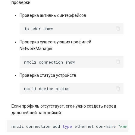
проверки:
Проверка активных интерфейсов
ip
addr
Проверка существующих профилей
NetworkManager
nmcli
connection
Проверка статуса устройств
nmcli
device
Если профиль отсутствует, его нужно создать перед
дальнейшей настройкой:
nmcli
connection
add
type
ethernet
con-name
"имя_ин