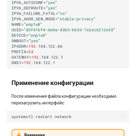
IPV6_AUTOCONF
=
"yes"
IPV6_DEFROUTE
=
"yes"
IPV6_FAILURE_FATAL
=
"no"
IPV6_ADDR_GEN_MODE
=
"stable-privacy"
NAME
=
"enp1s0"
UUID
=
"d5f41bf4-de0a-43b3-b633-7e2ec6212e58"
DEVICE
=
"enp1s0"
ONBOOT
=
"yes"
IPADDR
=
192
PREFIX
=
24
GATEWAY
=
192
DNS1
=
192
Применение конфигурации
После изменения файла конфигурации необходимо
перезагрузить интерфейс:
systemctl
restart
Внимание