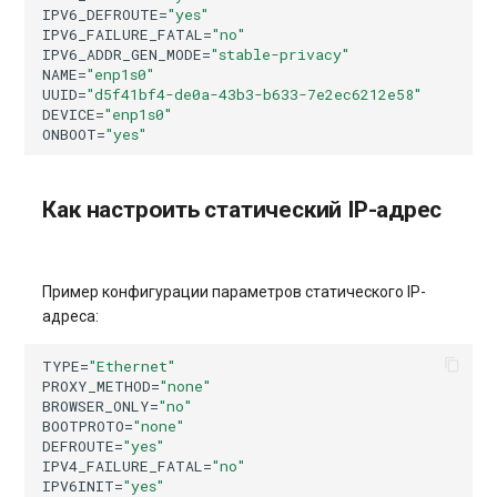
IPV6_DEFROUTE
=
"yes"
IPV6_FAILURE_FATAL
=
"no"
IPV6_ADDR_GEN_MODE
=
"stable-privacy"
NAME
=
"enp1s0"
UUID
=
"d5f41bf4-de0a-43b3-b633-7e2ec6212e58"
DEVICE
=
"enp1s0"
ONBOOT
=
"yes"
Как настроить статический IP-адрес
Пример конфигурации параметров статического IP-
адреса:
TYPE
=
"Ethernet"
PROXY_METHOD
=
"none"
BROWSER_ONLY
=
"no"
BOOTPROTO
=
"none"
DEFROUTE
=
"yes"
IPV4_FAILURE_FATAL
=
"no"
IPV6INIT
=
"yes"