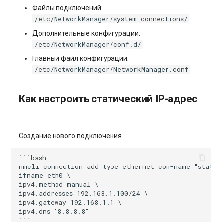
Файлы подключений:
/etc/NetworkManager/system-connections/
Дополнительные конфигурации:
/etc/NetworkManager/conf.d/
Главный файл конфигурации:
/etc/NetworkManager/NetworkManager.conf
Как настроить статический IP-адрес
Создание нового подключения
```bash

nmcli connection add type ethernet con-name "static-
ifname eth0 \

ipv4.method manual \

ipv4.addresses 192.168.1.100/24 \

ipv4.gateway 192.168.1.1 \

ipv4.dns "8.8.8.8"
