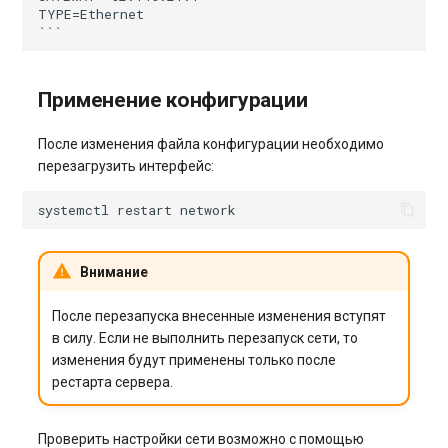
Системы управления
Применение
TYPE=Ethernet

взаимоотношениями с
конфигурации
клиентами и
электронная коммерция
Применение конфигурации
(CRM и eComm)
После изменения файла конфигурации необходимо
Игровые серверы
перезагрузить интерфейс:
Приложения рабочего
systemctl
restart
стола
Внимание
Безопасность
После перезапуска внесенные изменения вступят
в силу. Если не выполнить перезапуск сети, то
изменения будут применены только после
рестарта сервера.
Проверить настройки сети возможно с помощью