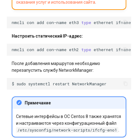
оказания услуг и использования сайта
.
nmcli
con
add
con-name
eth3
type
ethernet
ifname
e
Настроить статический IP-адрес:
nmcli
con
add
con-name
eth2
type
ethernet
ifname
e
После добавления маршрутов необходимо
перезапустить службу NetworkManager:
$
sudo
systemctl
restart
Примечание
Сетевые интерфейсы в ОС Centos 8 также хранятся
и настраиваются через конфигурационный файл
/etc/sysconfig/network-scripts/ifcfg-eno1
.