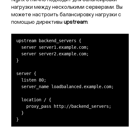
нагрузки между несколькими серверами. Вы
можете настроить балансировку нагрузки с
помощью директивы
upstream
:
upstream backend_servers {

  server server1.example.com;

  server server2.example.com;

}

server {

  listen 80;

  server_name loadbalanced.example.com;

  location / {

    proxy_pass http://backend_servers;

  }

}