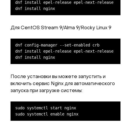
dnf install epel-release epel-next-release

dnf install nginx
Для CentOS Stream 9/Alma 9/Rocky Linux 9
dnf config-manager --set-enabled crb

dnf install epel-release epel-next-release

dnf install nginx
После установки вы можете запустить и
включить сервис Nginx для автоматического
запуска при загрузке системы:
sudo systemctl start nginx

sudo systemctl enable nginx