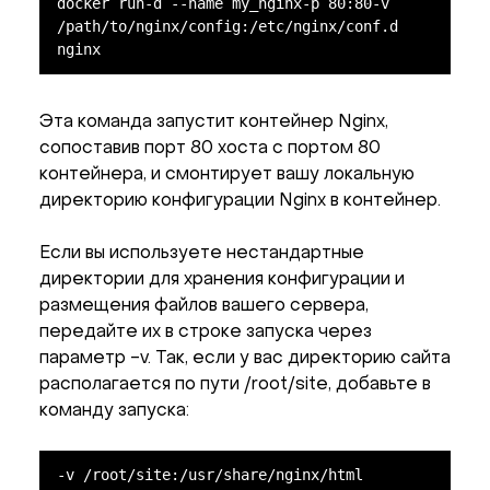
docker run-d --name my_nginx-p 80:80-v 
/path/to/nginx/config:/etc/nginx/conf.d 
nginx
Эта команда запустит контейнер Nginx,
сопоставив порт 80 хоста с портом 80
контейнера, и смонтирует вашу локальную
директорию конфигурации Nginx в контейнер.
Если вы используете нестандартные
директории для хранения конфигурации и
размещения файлов вашего сервера,
передайте их в строке запуска через
параметр -v. Так, если у вас директорию сайта
располагается по пути /root/site, добавьте в
команду запуска:
-v /root/site:/usr/share/nginx/html