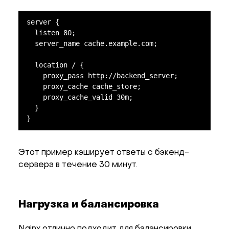
server {

  listen 80;

  server_name cache.example.com;

  location / {

    proxy_pass http://backend_server;

    proxy_cache cache_store;

    proxy_cache_valid 30m;

  }

}
Этот пример кэширует ответы с бэкенд-
сервера в течение 30 минут.
Нагрузка и балансировка
Nginx отлично подходит для балансировки