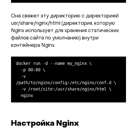
Она свяжет эту директорию с директорией
usr/share/nginx/html (директория, которую
Nginx использует для хранения статических
файлов сайта по умолчанию) внутри
контейнера Nginx.
docker run -d --name my_nginx \

  -p 80:80 \

  -v 
/path/to/nginx/config:/etc/nginx/conf.d \

  -v /root/site:/usr/share/nginx/html \

  nginx
Настройка Nginx