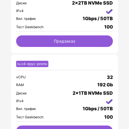
2x2TB NVMe SSD
Диски
IPv4
1Gbps / 50TB
Вкл. трафик
100
Тест Geekbench
Предзаказ
ru.v4-epyc-promo
32
vCPU
192 Gb
RAM
2x1TB NVMe SSD
Диски
IPv4
1Gbps / 50TB
Вкл. трафик
100
Тест Geekbench