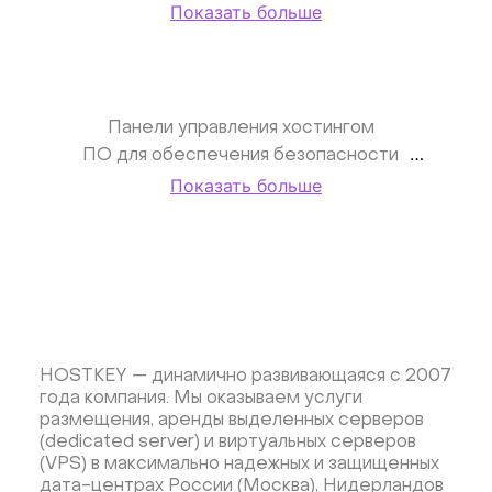
Показать больше
Выделенные серверы в Нидерландах
В Европе
VPS сервер в Европе
VPS сервер в Нидерландах (Амстердам)
VPS сервер за границей
Германия
Панели управления хостингом
Выделенные серверы в США
VPS в США
ПО для обеспечения безопасности
Показать больше
Базы данных
Инструменты разработчика
Машинное обучение
Дата-сайенс
Фреймворки
Desktop приложения
Приложения для бизнеса
Виртуализация и гипервизоры
CMS
Хранение данных
HOSTKEY — динамично развивающаяся с 2007
Мессенджеры для бизнеса
Мониторинг
года компания. Мы оказываем услуги
Cтримминг
Kubernetes
CRM
Игры
размещения, аренды выделенных серверов
(dedicated server) и виртуальных серверов
(VPS) в максимально надежных и защищенных
дата-центрах России (Москва), Нидерландов