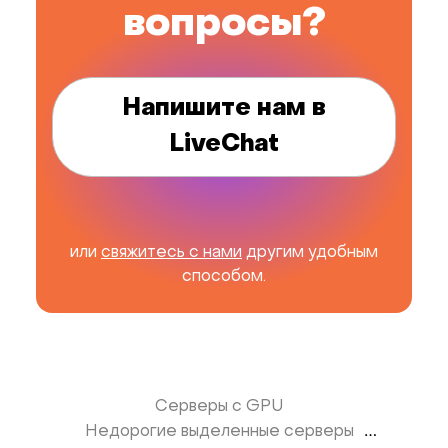
вопросы?
Напишите нам в
LiveChat
или
свяжитесь с нами
другим удобным
способом.
Серверы с GPU
Недорогие выделенные серверы