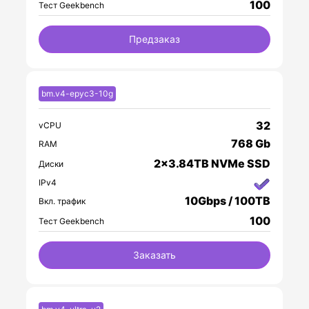
100
Тест Geekbench
Предзаказ
bm.v4-epyc3-10g
32
vCPU
768 Gb
RAM
2x3.84TB NVMe SSD
Диски
IPv4
10Gbps / 100TB
Вкл. трафик
100
Тест Geekbench
Заказать