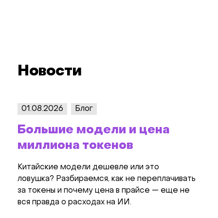
Новости
01.08.2026
Блог
20.0
Большие модели и цена
Вну
миллиона токенов
кот
Как
Китайские модели дешевле или это
(на
ловушка? Разбираемся, как не переплачивать
за токены и почему цена в прайсе — еще не
Wo
вся правда о расходах на ИИ.
Доку