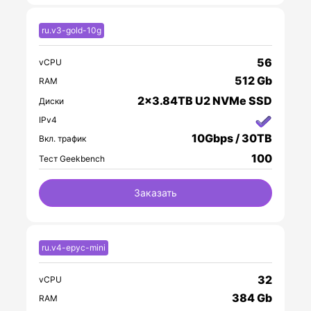
ru.v3-gold-10g
56
vCPU
512 Gb
RAM
2x3.84TB U2 NVMe SSD
Диски
IPv4
10Gbps / 30TB
Вкл. трафик
100
Тест Geekbench
Заказать
ru.v4-epyc-mini
32
vCPU
384 Gb
RAM