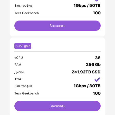
1Gbps / 50TB
Вкл. трафик
100
Тест Geekbench
Заказать
ru.v2-gold
36
vCPU
256 Gb
RAM
2x1.92TB SSD
Диски
IPv4
1Gbps / 30TB
Вкл. трафик
100
Тест Geekbench
Заказать