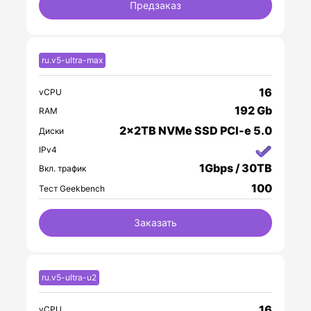
Предзаказ
ru.v5-ultra-max
16
vCPU
192 Gb
RAM
2x2TB NVMe SSD PCI-e 5.0
Диски
IPv4
1Gbps / 30TB
Вкл. трафик
100
Тест Geekbench
Заказать
ru.v5-ultra-u2
16
vCPU