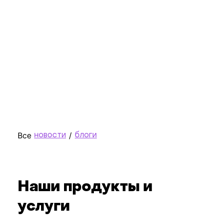
сотру
довер
качес
испол
Пока
Works
рабо
роле
пере
Все
/
новости
блоги
Наши продукты и
услуги