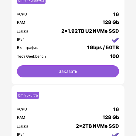
bm.v4-ultra-u2
16
vCPU
128 Gb
RAM
2x1.92TB U2 NVMe SSD
Диски
IPv4
1Gbps / 50TB
Вкл. трафик
100
Тест Geekbench
Заказать
bm.v5-ultra
16
vCPU
128 Gb
RAM
2x2TB NVMe SSD
Диски
IPv4