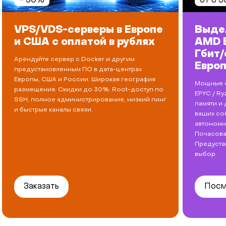
- 30%
от 6 5
VPS/VDS-серверы в Европе
Выде
и США с оплатой в рублях
AMD E
Гбит/
Арендуйте сервер с Docker и другим
Евро
предустановленным ПО в дата-центрах
Европы, США и России. Широкая география
Мощные с
размещения. Cкидки до 30%. Root-доступ по
EPYC / R
SSH, полное администрирование, низкий пинг
памяти и
и быстрые каналы связи.
ваших со
автономн
Почасова
Предуста
выбор.
Заказать
Посм