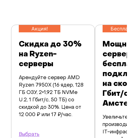
Акция!
Бесплатно
Скидка до 30%
Мощные
на Ryzen-
серверы
серверы
бесплат
подклю
Арендуйте сервер AMD
на скоро
Ryzen 7950X (16 ядер, 128
ГБ ОЗУ, 2×1,92 ТБ NVMe
Гбит/c в
U.2, 1 Гбит/с, 50 ТБ) со
Амстерд
скидкой до 30%. Цена от
12 000 ₽ или 17 ₽/час.
Увеличьте
производител
IT-инфрастру
Выбрать