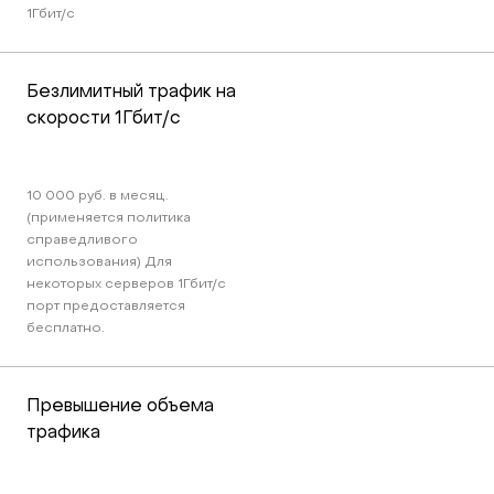
1Гбит/c
Безлимитный трафик на 
скорости 1Гбит/c
10 000 руб. в месяц. 
(применяется политика 
справедливого 
использования) Для 
некоторых серверов 1Гбит/c 
порт предоставляется 
бесплатно.
Превышение объема 
трафика