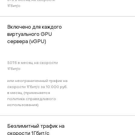
3Тб в месяц на скорости 
1Гбит/c
Включено для каждого 
виртуального GPU 
сервера (vGPU)
50Тб в месяц на скорости 
1Гбит/c 
или неограниченный трафик на 
скорости 1Гбит/c за 10 000 руб. 
в месяц (применяется 
политика справедливого 
использования)
Безлимитный трафик на 
скорости 1Гбит/c