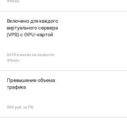
1Гбит/c
Включено для каждого 
виртуального сервера 
(VPS) с GPU-картой
50Тб в месяц на скорости 
1Гбит/c
Превышение объема 
трафика
200 руб. за 1ТБ