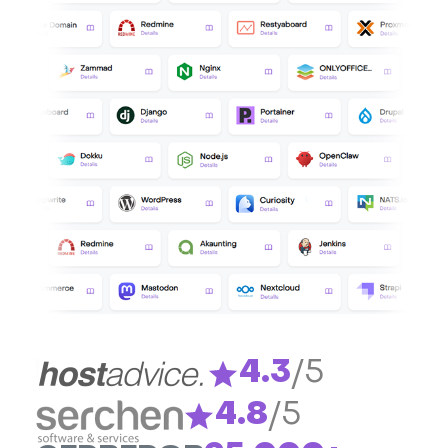
4.3
/5
4.8
/5