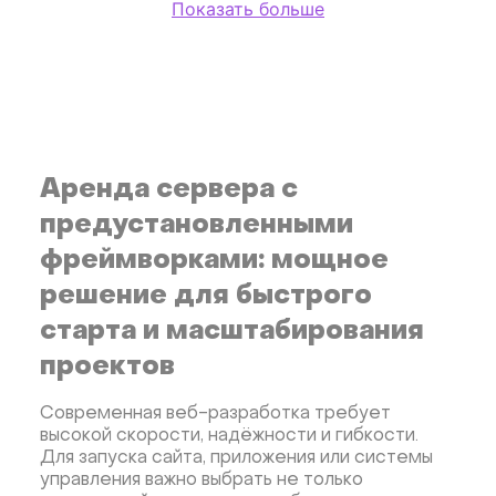
Показать больше
ПО для обеспечения безопасности
Базы данных
MongoDB
Инструменты разработчика
Docker
Dokku
Gitea
Appwrite
Фреймворки
Приложения для бизнеса
Виртуализация и гипервизоры
Proxmox
Аренда сервера с
CMS
Хранение данных
предустановленными
Мессенджеры для бизнеса
RocketChat
фреймворками: мощное
Мониторинг
Cтримминг
Kubernetes
решение для быстрого
CRM
Nextcloud
GitLab
LEMP
Grafana
старта и масштабирования
MySQL
KASM
RabbitMQ
OpenSearch
N8N
проектов
TrueNAS
MinIO
Minikube
MicroK8s
Minecraft
Mastodon
Joomla!
Mumble
Современная веб-разработка требует
высокой скорости, надёжности и гибкости.
Palworld
TeamSpeak
Игры
OpenCart
Odoo
Для запуска сайта, приложения или системы
AzuraCast
Owncast
Jitsi
BigBlueButton
управления важно выбрать не только