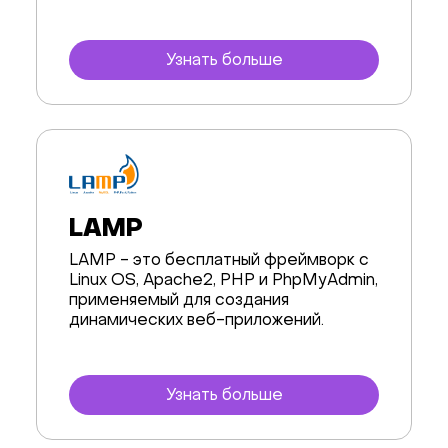
AI & Машинное обучение
Узнать больше
Наука о данных
Фреймворки
Desktop приложения
Приложения для бизнеса
LAMP
Виртуализация
LAMP - это бесплатный фреймворк с
Linux OS, Apache2, PHP и PhpMyAdmin,
Управление сайтом и CMS
применяемый для создания
динамических веб-приложений.
Хранилища данных
Коммуникация
Узнать больше
Мониторинг