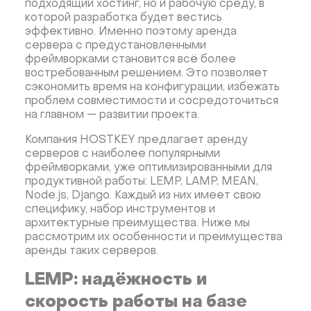
подходящий хостинг, но и рабочую среду, в
Moodle
Desktop приложения
LAMP
которой разработка будет вестись
Openlitespeed
Woocommerce
Prometheus
эффективно. Именно поэтому аренда
сервера с предустановленными
Zabbix
Машинное обучение
Pytorch
фреймворками становится всё более
Персональный чат-бот
Xubuntu
востребованным решением. Это позволяет
сэкономить время на конфигурации, избежать
OpenPanel
PyTorch
Node.js
Django
проблем совместимости и сосредоточиться
LinuxGSM + Web LGSM
Jupyter Notebook
на главном — развитии проекта.
JupyterLab
Shopify
Apache Spark
Magento
Компания HOSTKEY предлагает аренду
серверов с наиболее популярными
Apache Guacamole + Xfce
Apache Airflow
фреймворками, уже оптимизированными для
DeepSeek
Gemma
Llama
Phi
продуктивной работы: LEMP, LAMP, MEAN,
Node.js, Django. Каждый из них имеет свою
специфику, набор инструментов и
архитектурные преимущества. Ниже мы
рассмотрим их особенности и преимущества
аренды таких серверов.
LEMP: надёжность и
скорость работы на базе