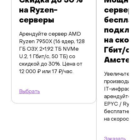
Скидка до 30%
Мощные
на Ryzen-
серверы
серверы
бесплат
подклю
Арендуйте сервер AMD
на скоро
Ryzen 7950X (16 ядер, 128
ГБ ОЗУ, 2×1,92 ТБ NVMe
Гбит/c в
U.2, 1 Гбит/с, 50 ТБ) со
Амстерд
скидкой до 30%. Цена от
12 000 ₽ или 17 ₽/час.
Увеличьте
производител
IT-инфрастру
Выбрать
арендуйте се
EPYC / Ryzen 
бесплатным 
на скорости 10
Заказать