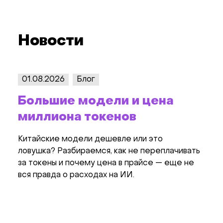
Новости
01.08.2026
Блог
20.0
Большие модели и цена
Вну
миллиона токенов
кот
Как
Китайские модели дешевле или это
(на
ловушка? Разбираемся, как не переплачивать
за токены и почему цена в прайсе — еще не
Wo
вся правда о расходах на ИИ.
Доку
сотру
довер