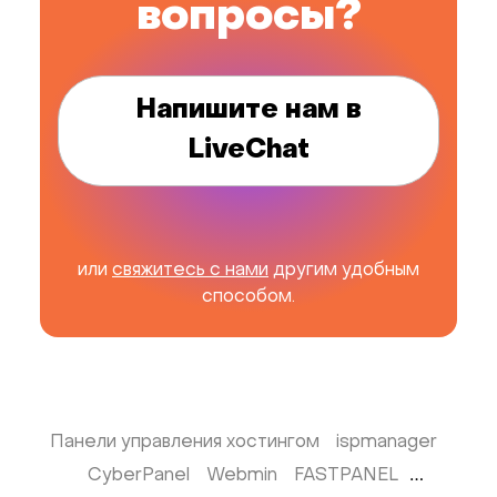
вопросы?
Напишите нам в
LiveChat
или
свяжитесь с нами
другим удобным
способом.
Панели управления хостингом
ispmanager
CyberPanel
Webmin
FASTPANEL