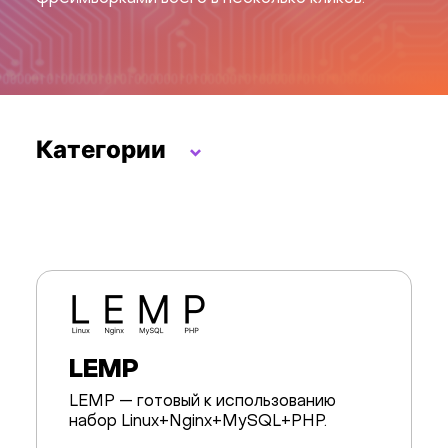
Категории
Панели управления
хостингом
Безопасность
Языковые LLM-модели
Базы данных
LEMP
Инструменты
LEMP — готовый к использованию
набор Linux+Nginx+MySQL+PHP.
разработчика