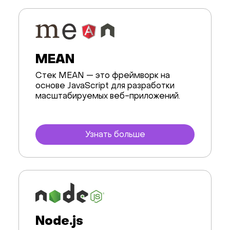
Стриминг
Kubernetes
MEAN
CRM & eComm
Стек MEAN — это фреймворк на
Игры
основе JavaScript для разработки
масштабируемых веб-приложений.
AI-платформа
Узнать больше
Node.js