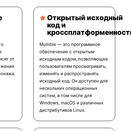
е
Открытый исходный
код и
кроссплатформенност
то
Mumble — это программное
е
обеспечение с открытым
исят от
исходным кодом, позволяющее
ожения
пользователям просматривать,
сонажа.
изменять и распространять
исходный код. Он доступен для
нескольких операционных
систем, в том числе для
Windows, macOS и различных
дистрибутивов Linux.