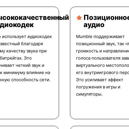
ысококачественный
Позиционно
удиокодек
аудио
 использует аудиокодек
Mumble поддерживает
известный благодаря
позиционный звук, так ч
му качеству звука при
громкость и направлени
 битрейтах. Это
голоса пользователя зав
чивает четкий звук и
виртуального местопол
 к минимуму влияние на
его внутриигрового пер
кную способность сети.
Это усиливает эффект
погружения в игры и
симуляторы.