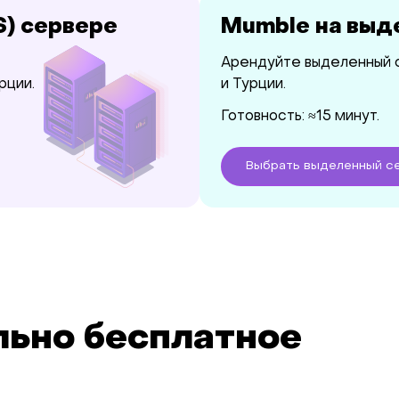
S) сервере
Mumble на выд
Арендуйте выделенный 
рции.
и Турции.
Готовность: ≈15 минут.
Выбрать
выделенный
се
ьно бесплатное