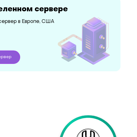
еленном сервере
сервер в Европе, США
рвер