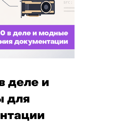
в деле и
ы для
ентации