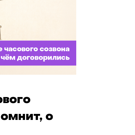
ового
помнит, о