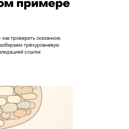
ом примере
— как проверить сказанное,
 Разбираем трёхуровневую
алидацией ссылок.