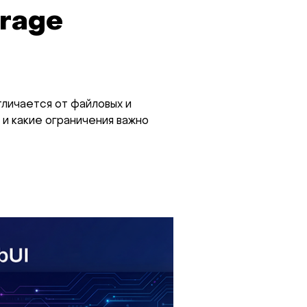
rage
тличается от файловых и
 и какие ограничения важно