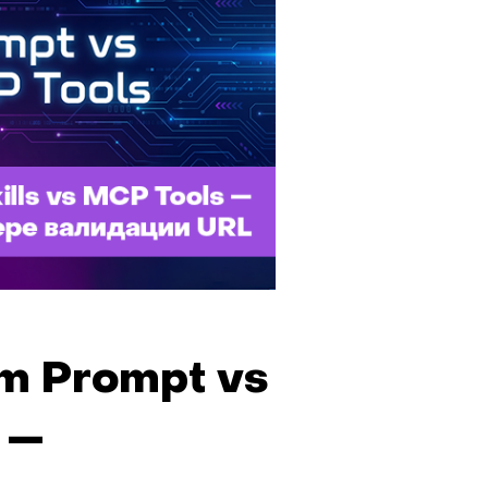
m Prompt vs
 —