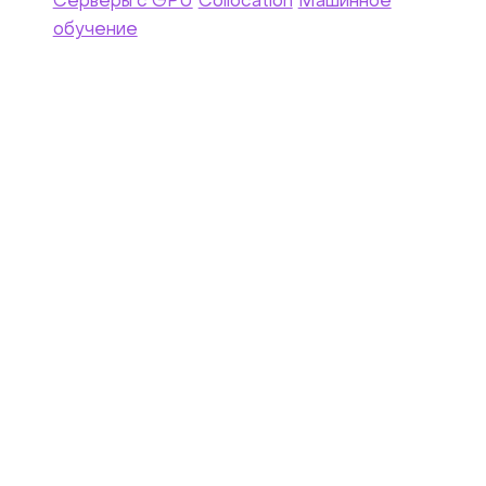
Серверы c GPU
Collocation
Машинное
обучение