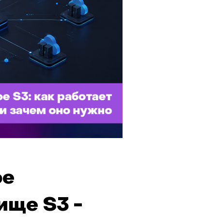
ое
ище S3 -