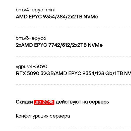
bm.v4-epyc-mini
AMD EPYC 9354/384/2x2TB NVMe
bm.v3-epyc6
2xAMD EPYC 7742/512/2x2TB NVMe
vgpu.v4-5090
RTX 5090 32GB/AMD EPYC 9354/128 Gb/1TB N
Скидки
до 20%
действуют на серверы
Конфигурация сервера