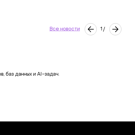
Все новости
1
/
21.0
Скид
 баз данных и AI-задач.
Недор