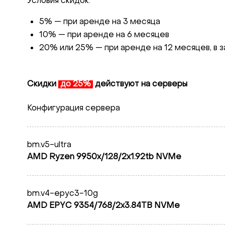
Условия скидок:
5% — при аренде на 3 месяца
10% — при аренде на 6 месяцев
20% или 25% — при аренде на 12 месяцев, в 
Скидки
до 25%
действуют на серверы
Конфигурация сервера
bm.v5-ultra
AMD Ryzen 9950x/128/2x1.92tb NVMe
bm.v4-epyc3-10g
AMD EPYC 9354/768/2x3.84TB NVMe