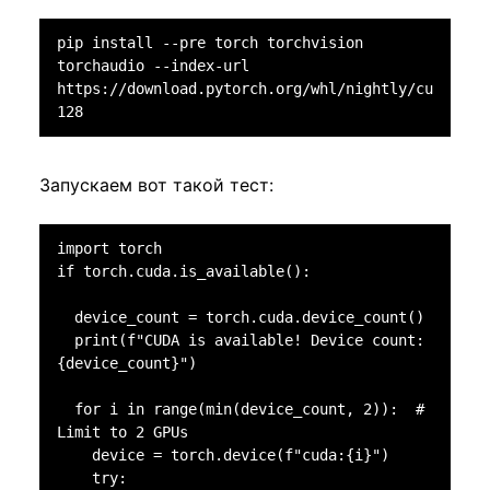
pip install --pre torch torchvision 
torchaudio --index-url 
https://download.pytorch.org/whl/nightly/cu
128
Запускаем вот такой тест:
import torch

if torch.cuda.is_available():

  device_count = torch.cuda.device_count()

  print(f"CUDA is available! Device count: 
{device_count}")

  for i in range(min(device_count, 2)):  # 
Limit to 2 GPUs

    device = torch.device(f"cuda:{i}")

    try:
