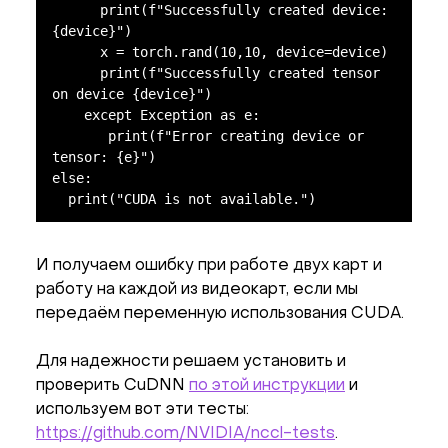
      print(f"Successfully created device: 
{device}")

      x = torch.rand(10,10, device=device)

      print(f"Successfully created tensor 
on device {device}")

    except Exception as e:

       print(f"Error creating device or 
tensor: {e}")

else:

  print("CUDA is not available.")
И получаем ошибку при работе двух карт и
работу на каждой из видеокарт, если мы
передаём переменную использования CUDA.
Для надежности решаем установить и
проверить CuDNN
по этой инструкции
и
используем вот эти тесты:
https://github.com/NVIDIA/nccl-tests
.