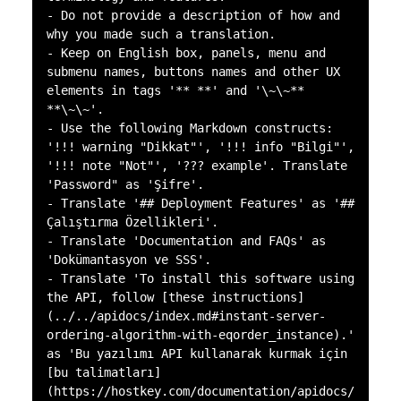
- Do not provide a description of how and 
why you made such a translation.  

- Keep on English box, panels, menu and 
submenu names, buttons names and other UX 
elements in tags '** **' and '\~\~** 
**\~\~'.

- Use the following Markdown constructs: 
'!!! warning "Dikkat"', '!!! info "Bilgi"', 
'!!! note "Not"', '??? example'. Translate 
'Password" as 'Şifre'. 

- Translate '## Deployment Features' as '## 
Çalıştırma Özellikleri'.

- Translate 'Documentation and FAQs' as 
'Dokümantasyon ve SSS'.

- Translate 'To install this software using 
the API, follow [these instructions]
(../../apidocs/index.md#instant-server-
ordering-algorithm-with-eqorder_instance).' 
as 'Bu yazılımı API kullanarak kurmak için 
[bu talimatları]
(https://hostkey.com/documentation/apidocs/