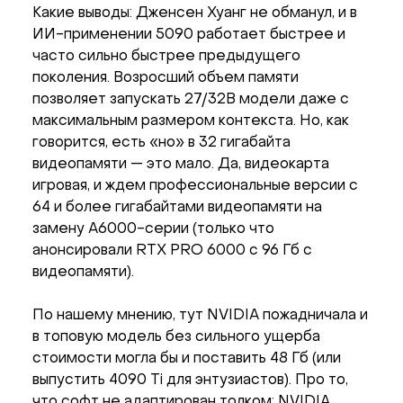
Какие выводы: Дженсен Хуанг не обманул, и в
ИИ-применении 5090 работает быстрее и
часто сильно быстрее предыдущего
поколения. Возросший объем памяти
позволяет запускать 27/32B модели даже с
максимальным размером контекста. Но, как
говорится, есть «но» в 32 гигабайта
видеопамяти — это мало. Да, видеокарта
игровая, и ждем профессиональные версии с
64 и более гигабайтами видеопамяти на
замену A6000-серии (только что
анонсировали RTX PRO 6000 с 96 Гб с
видеопамяти).
По нашему мнению, тут NVIDIA пожадничала и
в топовую модель без сильного ущерба
стоимости могла бы и поставить 48 Гб (или
выпустить 4090 Ti для энтузиастов). Про то,
что софт не адаптирован толком: NVIDIA