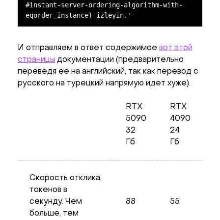
#instant-server-ordering-algorithm-with-
eqorder_instance) izleyin.'
И отправляем в ответ содержимое
вот этой
страницы
документации (предварительно
переведя ее на английский, так как перевод с
русского на турецкий напрямую идет хуже).
RTX
RTX
5090
4090
32
24
Гб
Гб
Скорость отклика,
токенов в
секунду. Чем
88
55
больше, тем