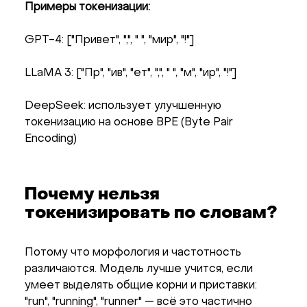
Примеры токенизации:
GPT-4: ["Привет", ",", " ", "мир", "!"]
LLaMA 3: ["Пр", "ив", "ет", ",", " ", "м", "ир", "!"]
DeepSeek: использует улучшенную
токенизацию на основе BPE (Byte Pair
Encoding)
Почему нельзя
токенизировать по словам?
Потому что морфология и частотность
различаются. Модель лучше учится, если
умеет выделять общие корни и приставки:
"run", "running", "runner" — всё это частично