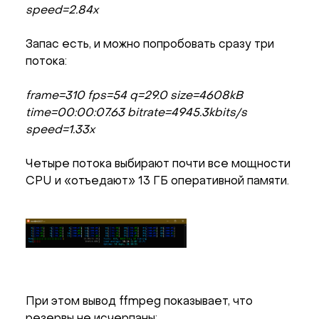
speed=2.84x
Запас есть, и можно попробовать сразу три
потока:
frame=310 fps=54 q=29.0 size=4608kB
time=00:00:07.63 bitrate=4945.3kbits/s
speed=1.33x
Четыре потока выбирают почти все мощности
CPU и «отъедают» 13 ГБ оперативной памяти.
При этом вывод ffmpeg показывает, что
резервы не исчерпаны: