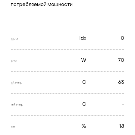
потребляемой мощности.
Idx
0
gpu
W
70
pwr
C
63
gtemp
C
-
mtemp
%
18
sm