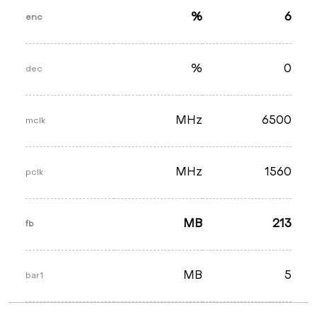
%
6
enc
%
0
dec
MHz
6500
mclk
MHz
1560
pclk
MB
213
fb
MB
5
bar1