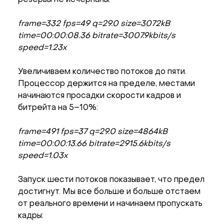
frame=332 fps=49 q=29.0 size=3072kB
time=00:00:08.36 bitrate=3007.9kbits/s
speed=1.23x
Увеличиваем количество потоков до пяти.
Процессор держится на пределе, местами
начинаются просадки скорости кадров и
битрейта на 5–10%:
frame=491 fps=37 q=29.0 size=4864kB
time=00:00:13.66 bitrate=2915.6kbits/s
speed=1.03x
Запуск шести потоков показывает, что предел
достигнут. Мы все больше и больше отстаем
от реального времени и начинаем пропускать
кадры: