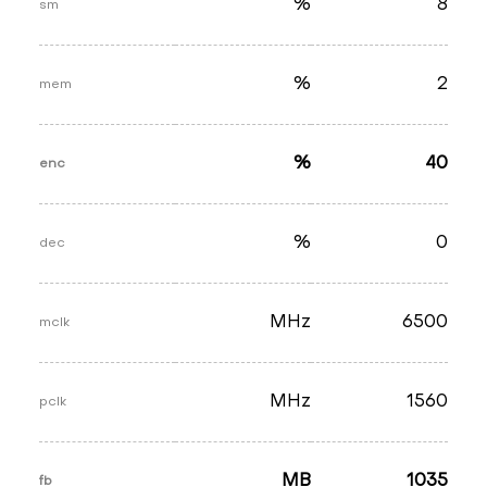
%
8
sm
%
2
mem
%
40
enc
%
0
dec
MHz
6500
mclk
MHz
1560
pclk
MB
1035
fb