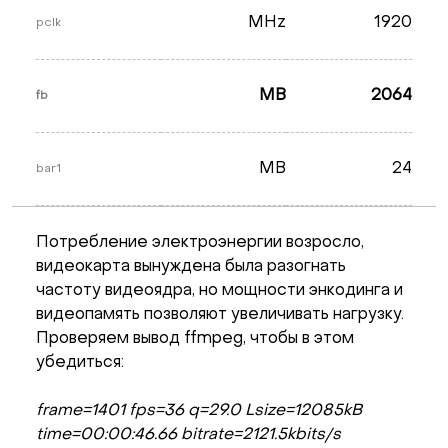
MHz
1920
pclk
MB
2064
fb
MB
24
bar1
Потребление электроэнергии возросло,
видеокарта вынуждена была разогнать
частоту видеоядра, но мощности энкодинга и
видеопамять позволяют увеличивать нагрузку.
Проверяем вывод ffmpeg, чтобы в этом
убедиться:
frame=1401 fps=36 q=29.0 Lsize=12085kB
time=00:00:46.66 bitrate=2121.5kbits/s