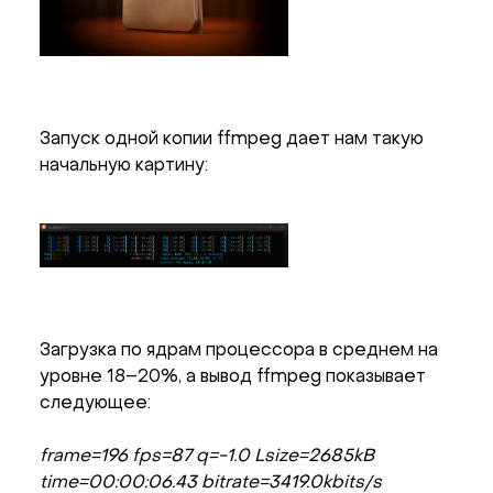
Запуск одной копии ffmpeg дает нам такую
начальную картину:
Загрузка по ядрам процессора в среднем на
уровне 18–20%, а вывод ffmpeg показывает
следующее:
frame=196 fps=87 q=-1.0 Lsize=2685kB
time=00:00:06.43 bitrate=3419.0kbits/s