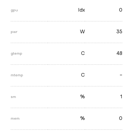
Idx
0
gpu
W
35
pwr
C
48
gtemp
C
-
mtemp
%
1
sm
%
0
mem