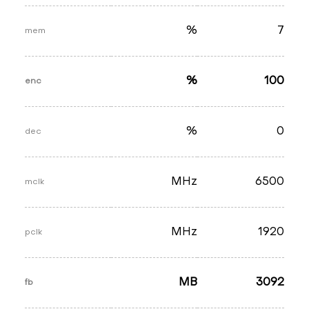
%
7
mem
%
100
enc
%
0
dec
MHz
6500
mclk
MHz
1920
pclk
MB
3092
fb