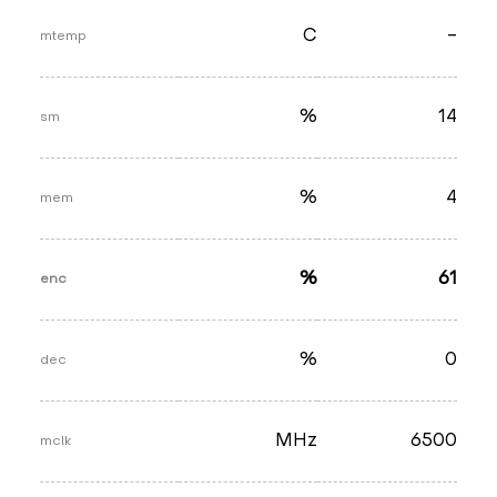
C
-
mtemp
%
14
sm
%
4
mem
%
61
enc
%
0
dec
MHz
6500
mclk