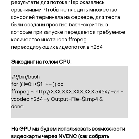
результаты для потока rtsp оказались
сравнимыми. Чтобы не плодить множество
консолей терминала на сервере, для теста
были созданы простые bash-скрипты, в
которые при запуске передается требуемое
количество инстансов ffmpeg,
перекодирующих видеопоток в h264.
Энкодинг на голом CPU:
#!/bin/bash
for (( i=0; i<$1; i++ )) do
ffmpeg -i http://XXX.XXX.XXX.XXX:5454/ -an -
vcodec h264 -y Output-File-$i.mp4 &
done
На GPU мы будем использовать возможности
видеокарты через NVENC (как собрать