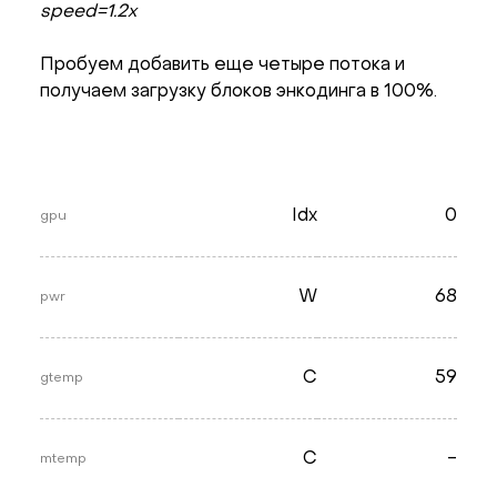
speed=1.2x
Пробуем добавить еще четыре потока и
получаем загрузку блоков энкодинга в 100%.
Idx
0
gpu
W
68
pwr
C
59
gtemp
C
-
mtemp