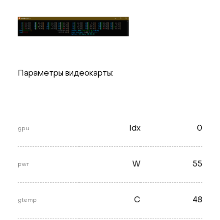
Параметры видеокарты:
Idx
0
gpu
W
55
pwr
C
48
gtemp