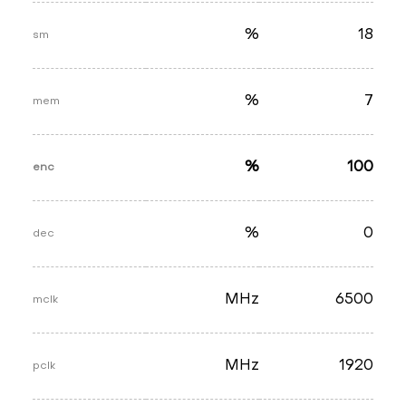
%
18
sm
%
7
mem
%
100
enc
%
0
dec
MHz
6500
mclk
MHz
1920
pclk