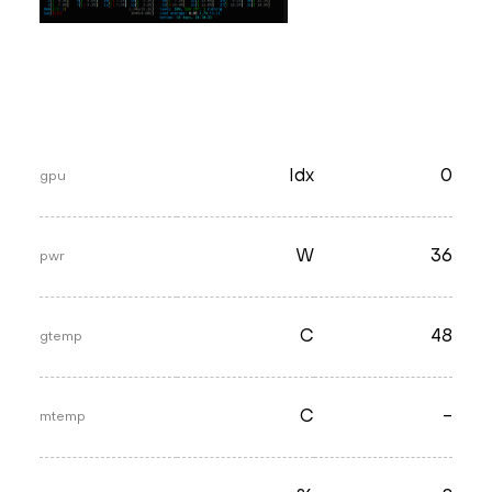
Idx
0
gpu
W
36
pwr
C
48
gtemp
C
-
mtemp