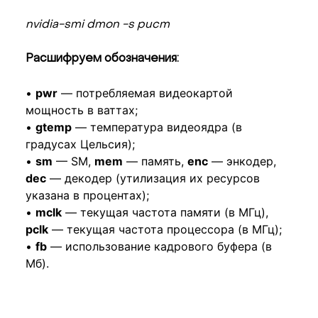
nvidia-smi dmon -s pucm
Расшифруем обозначения:
•
pwr
— потребляемая видеокартой
мощность в ваттах;
•
gtemp
— температура видеоядра (в
градусах Цельсия);
•
sm
— SM,
mem
— память,
enc
— энкодер,
dec
— декодер (утилизация их ресурсов
указана в процентах);
•
mclk
— текущая частота памяти (в МГц),
pclk
— текущая частота процессора (в МГц);
•
fb
— использование кадрового буфера (в
Мб).