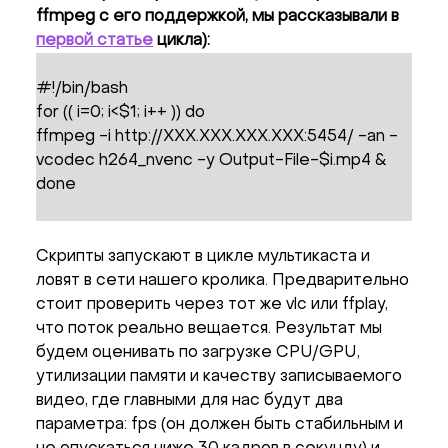
ffmpeg с его поддержкой, мы рассказывали в
первой статье
цикла):
#!/bin/bash
for (( i=0; i<$1; i++ )) do
ffmpeg -i http://XXX.XXX.XXX.XXX:5454/ -an -
vcodec h264_nvenc -y Output-File-$i.mp4 &
done
Скрипты запускают в цикле мультикаста и
ловят в сети нашего кролика. Предварительно
стоит проверить через тот же vlc или ffplay,
что поток реально вещается. Результат мы
будем оценивать по загрузке CPU/GPU,
утилизации памяти и качеству записываемого
видео, где главными для нас будут два
параметра: fps (он должен быть стабильным и