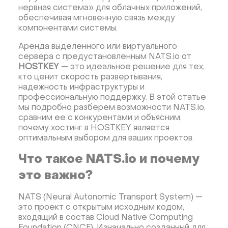
Minecraft
Mastodon
Joomla!
Mumble
нервная система» для облачных приложений,
обеспечивая мгновенную связь между
Palworld
TeamSpeak
Игры
OpenCart
Odoo
компонентами системы.
AzuraCast
Owncast
Jitsi
BigBlueButton
Аренда выделенного или виртуального
Moodle
Desktop приложения
LAMP
сервера с предустановленным NATS.io от
Openlitespeed
Woocommerce
Prometheus
HOSTKEY
— это идеальное решение для тех,
кто ценит скорость развертывания,
Zabbix
Машинное обучение
Pytorch
надежность инфраструктуры и
Персональный чат-бот
Xubuntu
профессиональную поддержку. В этой статье
мы подробно разберем возможности NATS.io,
OpenPanel
PyTorch
Node.js
Django
сравним ее с конкурентами и объясним,
LinuxGSM + Web LGSM
Jupyter Notebook
почему хостинг в HOSTKEY является
оптимальным выбором для ваших проектов.
JupyterLab
Shopify
Apache Spark
Magento
Apache Guacamole + Xfce
Apache Airflow
Что такое NATS.io и почему
DeepSeek
Gemma
Llama
Phi
это важно?
NATS (Neural Autonomic Transport System) —
это проект с открытым исходным кодом,
входящий в состав Cloud Native Computing