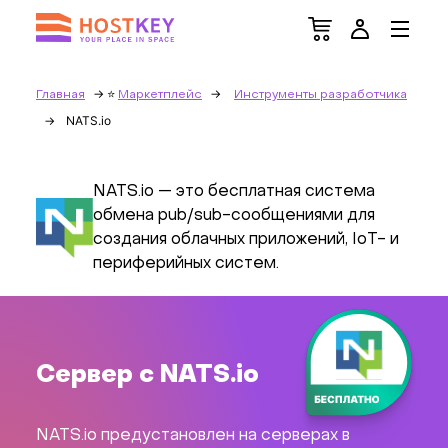
Главная
Маркетплейс
Инструменты разработчика
NATS.io
NATS.io — это бесплатная система
обмена pub/sub-сообщениями для
создания облачных приложений, IoT- и
периферийных систем.
Сервер с NATS.io
NATS.io предустановлен на серверах в