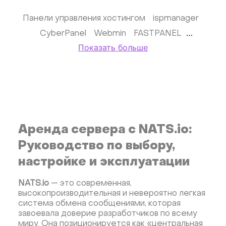
Панели управления хостингом
ispmanager
CyberPanel
Webmin
FASTPANEL
Показать больше
ПО для обеспечения безопасности
Базы данных
MongoDB
Инструменты разработчика
Docker
Dokku
Gitea
Appwrite
Фреймворки
Приложения для бизнеса
Виртуализация и гипервизоры
Proxmox
Аренда сервера с NATS.io:
CMS
Хранение данных
Руководство по выбору,
Мессенджеры для бизнеса
RocketChat
настройке и эксплуатации
Мониторинг
Cтримминг
Kubernetes
NATS.io
— это современная,
CRM
Nextcloud
GitLab
LEMP
Grafana
высокопроизводительная и невероятно легкая
MySQL
KASM
RabbitMQ
OpenSearch
N8N
система обмена сообщениями, которая
завоевала доверие разработчиков по всему
TrueNAS
MinIO
Minikube
MicroK8s
миру. Она позиционируется как «центральная