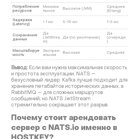
Потребление
Минима
Среднее
Высокое (JVM)
ресурсов
льное
(Erlang)
Задержка
< 1 мс
5-10 мс
1-5 мс
(Latency)
Да
Да
Сохранение
(JetStrea
Да (по умолчанию)
(очереди
данных
m)
)
Масштабируе
Экстрем
Высокая
Средняя
мость
альная
Вывод:
Если вам нужна максимальная скорость
и простота эксплуатации, NATS —
безусловный лидер. Kafka лучше подходит для
хранения петабайтов исторических данных, а
RabbitMQ — для сложных маршрутов
сообщений, но NATS JetStream
стремительно сокращает этот разрыв.
Почему стоит арендовать
сервер с NATS.io именно в
HOSTKEY?