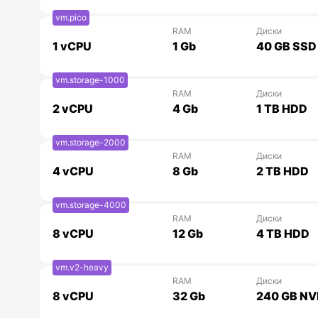
vm.pico
RAM
Диски
1
vCPU
1 Gb
40 GB SSD
vm.storage-1000
RAM
Диски
2
vCPU
4 Gb
1 TB HDD
vm.storage-2000
RAM
Диски
4
vCPU
8 Gb
2 TB HDD
vm.storage-4000
RAM
Диски
8
vCPU
12 Gb
4 TB HDD
vm.v2-heavy
RAM
Диски
8
vCPU
32 Gb
240 GB N