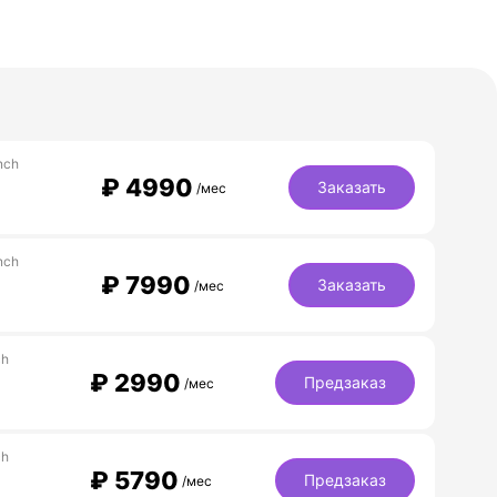
nch
₽
4990
Заказать
/мес
nch
₽
7990
Заказать
/мес
ch
₽
2990
Предзаказ
/мес
ch
₽
5790
Предзаказ
/мес