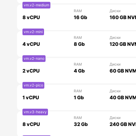
vm.v2-medium
RAM
Диски
8
vCPU
16 Gb
160 GB N
vm.v2-mini
RAM
Диски
4
vCPU
8 Gb
120 GB N
vm.v2-nano
RAM
Диски
2
vCPU
4 Gb
60 GB NV
vm.v2-pico
RAM
Диски
1
vCPU
1 Gb
40 GB NV
vm.v3-heavy
RAM
Диски
8
vCPU
32 Gb
240 GB N