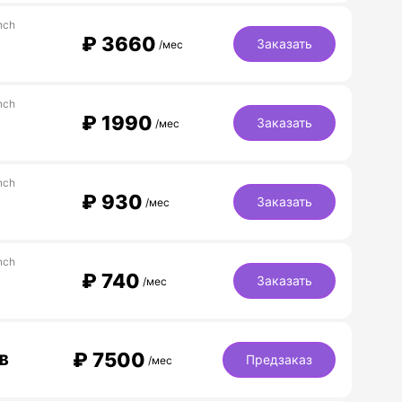
nch
₽
3660
Заказать
/мес
nch
₽
1990
Заказать
/мес
nch
₽
930
Заказать
/мес
nch
₽
740
Заказать
/мес
₽
7500
GB
Предзаказ
/мес