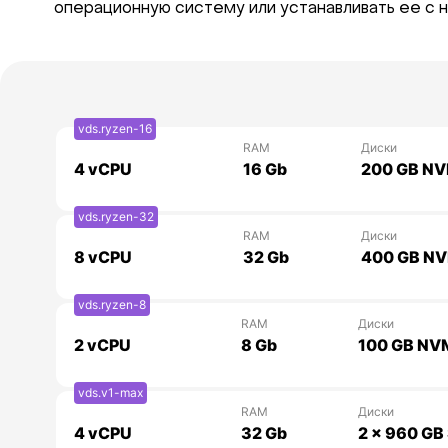
операционную систему или устанавливать ее с на
vds.ryzen-16
RAM
Диски
4
vCPU
16 Gb
200 GB N
vds.ryzen-32
RAM
Диски
8
vCPU
32 Gb
400 GB N
vds.ryzen-8
RAM
Диски
2
vCPU
8 Gb
100 GB NV
vds.v1-max
RAM
Диски
4
vCPU
32 Gb
2 x 960 GB