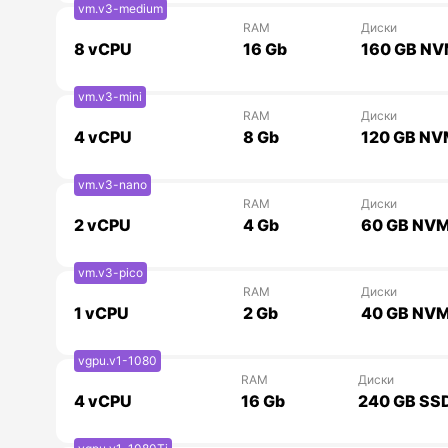
vm.v3-medium
RAM
Диски
8
vCPU
16 Gb
160 GB N
vm.v3-mini
RAM
Диски
4
vCPU
8 Gb
120 GB N
vm.v3-nano
RAM
Диски
2
vCPU
4 Gb
60 GB NV
vm.v3-pico
RAM
Диски
1
vCPU
2 Gb
40 GB NV
vgpu.v1-1080
RAM
Диски
4
vCPU
16 Gb
240 GB SS