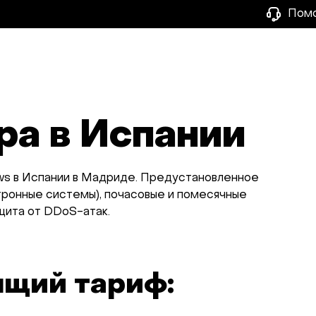
Пом
ра в Испании
ws в Испании в Мадриде. Предустановленное
ктронные системы), почасовые и помесячные
щита от DDoS-атак.
ящий тариф: