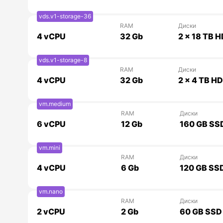
vds.v1-storage-36
RAM
Диски
4
vCPU
32 Gb
2 x 18 TB 
vds.v1-storage-8
RAM
Диски
4
vCPU
32 Gb
2 x 4 TB H
vm.medium
RAM
Диски
6
vCPU
12 Gb
160 GB SS
vm.mini
RAM
Диски
4
vCPU
6 Gb
120 GB SS
vm.nano
RAM
Диски
2
vCPU
2 Gb
60 GB SSD