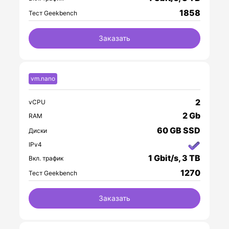
1858
Тест Geekbench
Заказать
vm.nano
2
vCPU
2 Gb
RAM
60 GB SSD
Диски
IPv4
1 Gbit/s, 3 TB
Вкл. трафик
1270
Тест Geekbench
Заказать