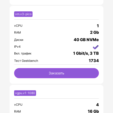
vm.v3-pico
1
vCPU
2 Gb
RAM
40 GB NVMe
Диски
IPv4
1 Gbit/s, 3 TB
Вкл. трафик
1734
Тест Geekbench
Заказать
vgpu.v1-1080
4
vCPU
16 Gb
RAM