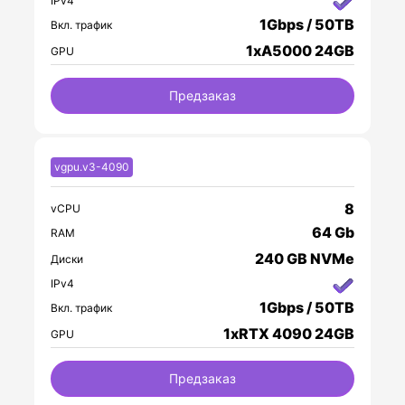
IPv4
1Gbps / 50TB
Вкл. трафик
1xA5000 24GB
GPU
Предзаказ
vgpu.v3-4090
8
vCPU
64 Gb
RAM
240 GB NVMe
Диски
IPv4
1Gbps / 50TB
Вкл. трафик
1xRTX 4090 24GB
GPU
Предзаказ