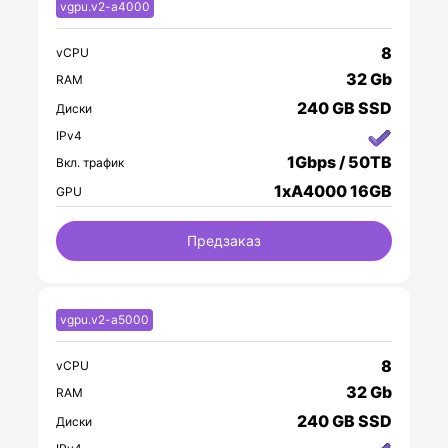
vgpu.v2-a4000
8
vCPU
32 Gb
RAM
240 GB SSD
Диски
IPv4
1Gbps / 50TB
Вкл. трафик
1xA4000 16GB
GPU
Предзаказ
vgpu.v2-a5000
8
vCPU
32 Gb
RAM
240 GB SSD
Диски