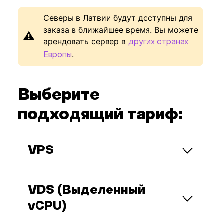
Северы в Латвии будут доступны для
заказа в ближайшее время. Вы можете
⚠️
арендовать сервер в
других странах
.
Европы
Выберите
подходящий тариф:
VPS
VPS делится ресурсами с другими
виртуальными серверами на одном
VDS (Выделенный
физическом. Вам выделяется
определенная часть процессора (ядер),
vCPU)
ОЗУ и дискового пространства,