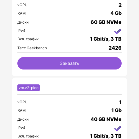
2
vCPU
4 Gb
RAM
60 GB NVMe
Диски
IPv4
1 Gbit/s, 3 TB
Вкл. трафик
2426
Тест Geekbench
Заказать
vm.v2-pico
1
vCPU
1 Gb
RAM
40 GB NVMe
Диски
IPv4
1 Gbit/s, 3 TB
Вкл. трафик