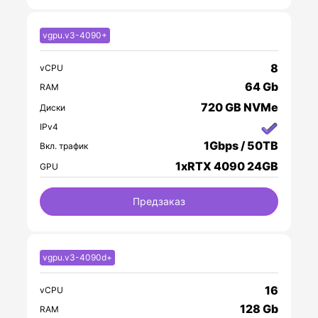
vgpu.v3-4090+
8
vCPU
64 Gb
RAM
720 GB NVMe
Диски
IPv4
1Gbps / 50TB
Вкл. трафик
1xRTX 4090 24GB
GPU
Предзаказ
vgpu.v3-4090d+
16
vCPU
128 Gb
RAM