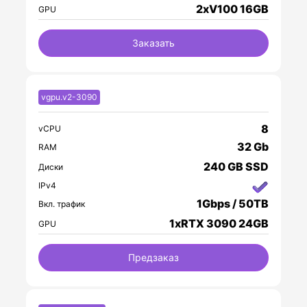
2xV100 16GB
GPU
Заказать
vgpu.v2-3090
8
vCPU
32 Gb
RAM
240 GB SSD
Диски
IPv4
1Gbps / 50TB
Вкл. трафик
1xRTX 3090 24GB
GPU
Предзаказ