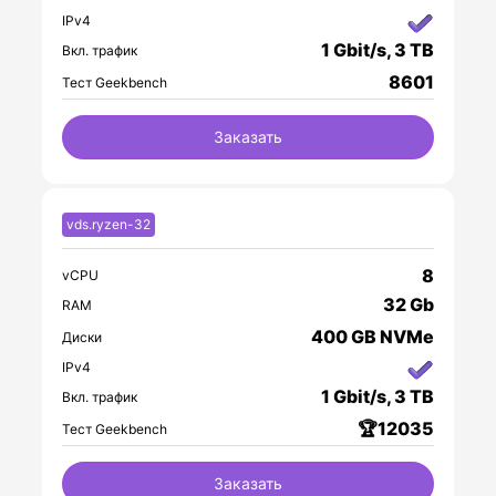
IPv4
1 Gbit/s, 3 TB
Вкл. трафик
8601
Тест Geekbench
Заказать
vds.ryzen-32
8
vCPU
32 Gb
RAM
400 GB NVMe
Диски
IPv4
1 Gbit/s, 3 TB
Вкл. трафик
🏆12035
Тест Geekbench
Заказать