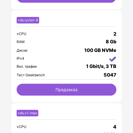
vds.ryzen-8
2
vCPU
8 Gb
RAM
100 GB NVMe
Диски
IPv4
1 Gbit/s, 3 TB
Вкл. трафик
5047
Тест Geekbench
Предзаказ
vds.v1-max
4
vCPU