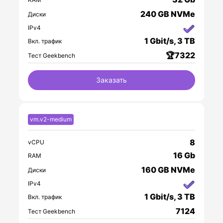
240 GB NVMe
Диски
IPv4
1 Gbit/s, 3 TB
Вкл. трафик
🏆7322
Тест Geekbench
Заказать
vm.v2-medium
8
vCPU
16 Gb
RAM
160 GB NVMe
Диски
IPv4
1 Gbit/s, 3 TB
Вкл. трафик
7124
Тест Geekbench