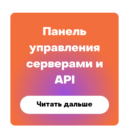
Панель
управления
серверами и
API
Читать дальше