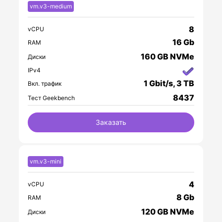
vm.v3-medium
8
vCPU
16 Gb
RAM
160 GB NVMe
Диски
IPv4
1 Gbit/s, 3 TB
Вкл. трафик
8437
Тест Geekbench
Заказать
vm.v3-mini
4
vCPU
8 Gb
RAM
120 GB NVMe
Диски