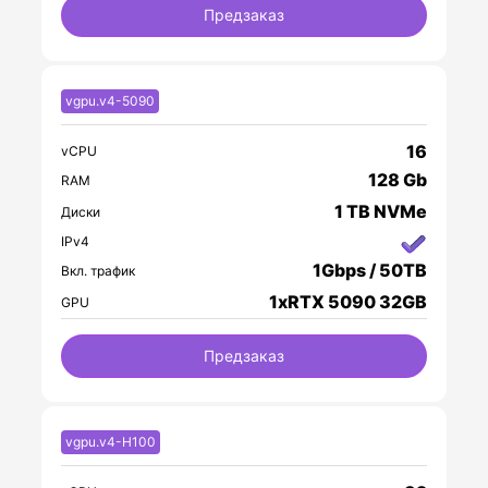
Предзаказ
vgpu.v4-5090
16
vCPU
128 Gb
RAM
1 TB NVMe
Диски
IPv4
1Gbps / 50TB
Вкл. трафик
1xRTX 5090 32GB
GPU
Предзаказ
vgpu.v4-H100