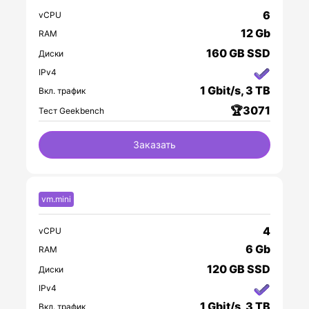
6
vCPU
12 Gb
RAM
160 GB SSD
Диски
IPv4
1 Gbit/s, 3 TB
Вкл. трафик
🏆3071
Тест Geekbench
Заказать
vm.mini
4
vCPU
6 Gb
RAM
120 GB SSD
Диски
IPv4
1 Gbit/s, 3 TB
Вкл. трафик