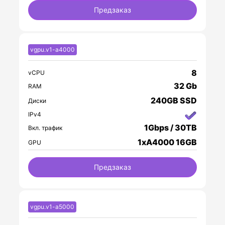
Предзаказ
vgpu.v1-a4000
8
vCPU
32 Gb
RAM
240GB SSD
Диски
IPv4
1Gbps / 30TB
Вкл. трафик
1xA4000 16GB
GPU
Предзаказ
vgpu.v1-a5000