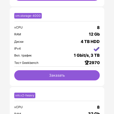
vm.storage-4000
8
vCPU
12 Gb
RAM
4 TB HDD
Диски
IPv4
1 Gbit/s, 3 TB
Вкл. трафик
🏆2970
Тест Geekbench
Заказать
vm.v2-heavy
8
vCPU
32 Gb
RAM