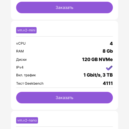
Заказать
vm.v2-mini
4
vCPU
8 Gb
RAM
120 GB NVMe
Диски
IPv4
1 Gbit/s, 3 TB
Вкл. трафик
4111
Тест Geekbench
Заказать
vm.v2-nano