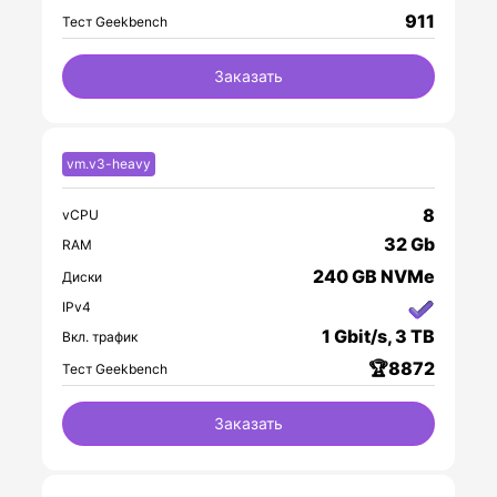
911
Тест Geekbench
Заказать
vm.v3-heavy
8
vCPU
32 Gb
RAM
240 GB NVMe
Диски
IPv4
1 Gbit/s, 3 TB
Вкл. трафик
🏆8872
Тест Geekbench
Заказать