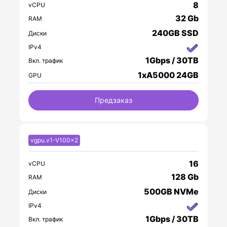
8
vCPU
32 Gb
RAM
240GB SSD
Диски
IPv4
1Gbps / 30TB
Вкл. трафик
1xA5000 24GB
GPU
Предзаказ
vgpu.v1-V100x2
16
vCPU
128 Gb
RAM
500GB NVMe
Диски
IPv4
1Gbps / 30TB
Вкл. трафик