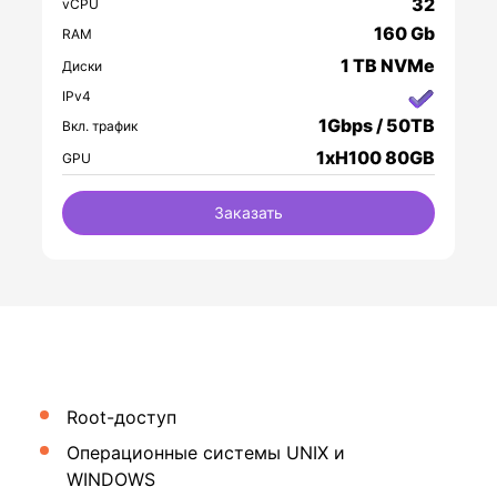
32
vCPU
160 Gb
RAM
1 TB NVMe
Диски
IPv4
1Gbps / 50TB
Вкл. трафик
1xH100 80GB
GPU
Заказать
Root-доступ
Операционные системы UNIX и
WINDOWS