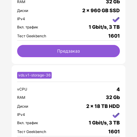
32 Gb
RAM
2 x 960 GB SSD
Диски
IPv4
1 Gbit/s, 3 TB
Вкл. трафик
1601
Тест Geekbench
Предзаказ
vds.v1-storage-36
4
vCPU
32 Gb
RAM
2 x 18 TB HDD
Диски
IPv4
1 Gbit/s, 3 TB
Вкл. трафик
1601
Тест Geekbench