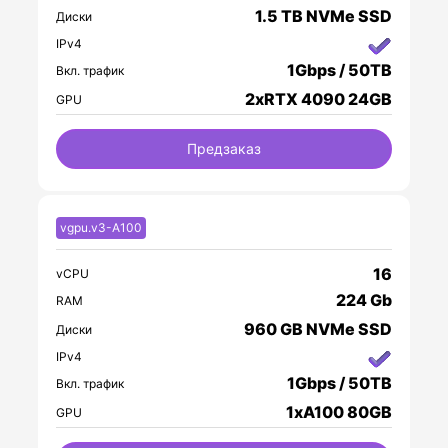
1.5 TB NVMe SSD
Диски
IPv4
1Gbps / 50TB
Вкл. трафик
2xRTX 4090 24GB
GPU
Предзаказ
vgpu.v3-A100
16
vCPU
224 Gb
RAM
960 GB NVMe SSD
Диски
IPv4
1Gbps / 50TB
Вкл. трафик
1xA100 80GB
GPU