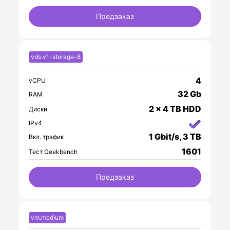
Предзаказ
vds.v1-storage-8
4
vCPU
32 Gb
RAM
2 x 4 TB HDD
Диски
IPv4
1 Gbit/s, 3 TB
Вкл. трафик
1601
Тест Geekbench
Предзаказ
vm.medium