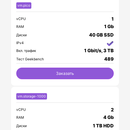
vm.pico
1
vCPU
1 Gb
RAM
40 GB SSD
Диски
IPv4
1 Gbit/s, 3 TB
Вкл. трафик
489
Тест Geekbench
Заказать
vm.storage-1000
2
vCPU
4 Gb
RAM
1 TB HDD
Диски