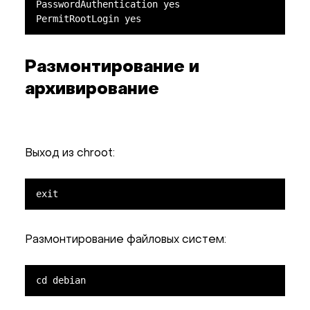
PasswordAuthentication yes

PermitRootLogin yes
Размонтирование и
архивирование
Выход из chroot:
exit
Размонтирование файловых систем:
cd debian