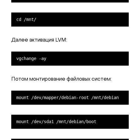
cd /mnt/
Далее активация LVM:
vgchange -ay
Потом монтирование файловых систем:
mount /dev/mapper/debian-root /mnt/debian
mount /dev/sda1 /mnt/debian/boot