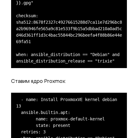
}}.gpg"

checksum: 
sha512:8678f2327c49276615288d7ca11e7d296bc8
a2b96946fe565a9c81e533f9b15a5dbbad210a0ad5c
d46d361ff1d3c4bac55844bc296beefa4f88b86e44e
69fa51

when: ansible_distribution == "Debian" and 
ansible_distribution_release == "trixie"
Ставим ядро Proxmox:
  - name: Install ProxmoxVE kernel debian 
13

  ansible.builtin.apt:

	name: proxmox-default-kernel

	state: present

  retries: 3
