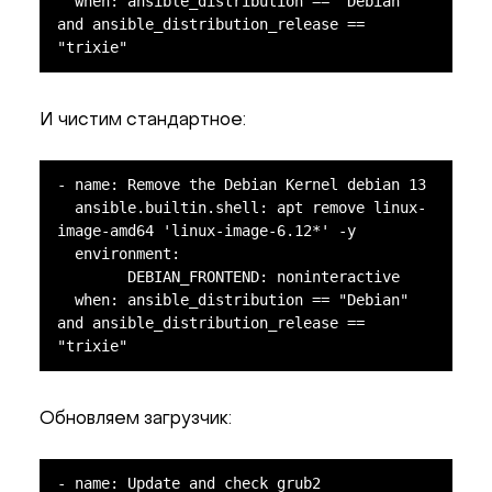
  when: ansible_distribution == "Debian" 
and ansible_distribution_release == 
"trixie"
И чистим стандартное:
- name: Remove the Debian Kernel debian 13

  ansible.builtin.shell: apt remove linux-
image-amd64 'linux-image-6.12*' -y

  environment:

	DEBIAN_FRONTEND: noninteractive

  when: ansible_distribution == "Debian" 
and ansible_distribution_release == 
"trixie"
Обновляем загрузчик:
- name: Update and check grub2
