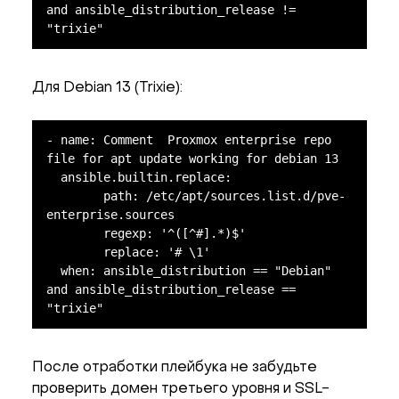
and ansible_distribution_release != 
"trixie"
Для Debian 13 (Trixie):
- name: Comment  Proxmox enterprise repo 
file for apt update working for debian 13

  ansible.builtin.replace:

	path: /etc/apt/sources.list.d/pve-
enterprise.sources

	regexp: '^([^#].*)$'

	replace: '# \1'

  when: ansible_distribution == "Debian" 
and ansible_distribution_release == 
"trixie"
После отработки плейбука не забудьте
проверить домен третьего уровня и SSL-