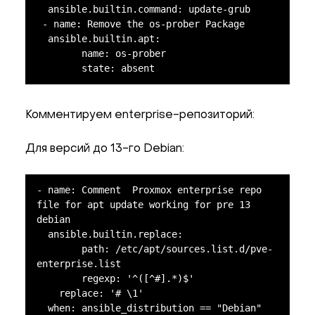
  ansible.builtin.command: update-grub

 - name: Remove the os-prober Package

  ansible.builtin.apt:

	name: os-prober

	state: absent
Комментируем enterprise-репозиторий:
Для версий до 13-го Debian:
- name: Comment  Proxmox enterprise repo 
file for apt update working for pre 13 
debian

  ansible.builtin.replace:

	path: /etc/apt/sources.list.d/pve-
enterprise.list

	regexp: '^([^#].*)$'

    replace: '# \1'

  when: ansible_distribution == "Debian" 