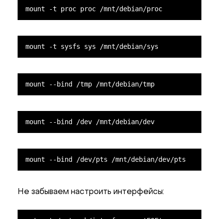
mount -t proc proc /mnt/debian/proc
mount -t sysfs sys /mnt/debian/sys
mount --bind /tmp /mnt/debian/tmp
mount --bind /dev /mnt/debian/dev
mount --bind /dev/pts /mnt/debian/dev/pts
Не забываем настроить интерфейсы: