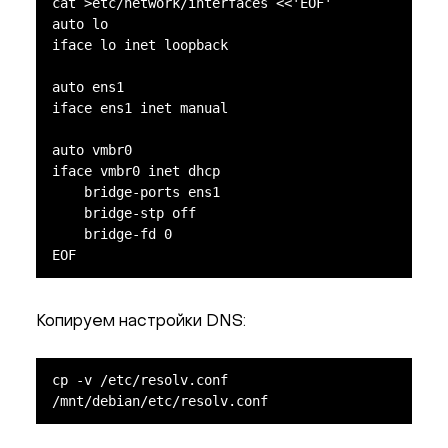
cat >etc/network/interfaces <<'EOF'

auto lo

iface lo inet loopback

auto ens1

iface ens1 inet manual

auto vmbr0

iface vmbr0 inet dhcp

    bridge-ports ens1

    bridge-stp off

    bridge-fd 0

EOF
Копируем настройки DNS:
cp -v /etc/resolv.conf 
/mnt/debian/etc/resolv.conf