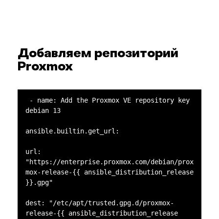
Добавляем репозиторий
Proxmox
 - name: Add the Proxmox VE repository key 
debian 13

ansible.builtin.get_url:

url: 
"https://enterprise.proxmox.com/debian/prox
mox-release-{{ ansible_distribution_release 
}}.gpg"

dest: "/etc/apt/trusted.gpg.d/proxmox-
release-{{ ansible_distribution_release 