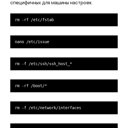
специфичных для машины настроек.
rm -rf /etc/fstab
nano /etc/issue
rm -f /etc/ssh/ssh_host_*
rm -rf /boot/*
rm -f /etc/network/interfaces